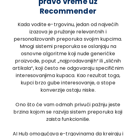
pravo vreme uz
Recommender
Kada vodite e-trgovinu, jedan od najvećih
izazova je pružanje relevantnih i
personalizovanih preporuka svojim kupcima.
Mnogi sistemi preporuka se oslanjaju na
osnovne algoritme koji nude generičke
proizvode, poput „najprodavanijih“ ili „sličnih
artikala“, koji često ne odgovaraju specifičnim
interesovanjima kupaca. Kao rezultat toga,
kupci brzo gube interesovanje, a stope
konverzije ostaju niske.
Ono što će vam odmah privući pažnju jeste
brzina kojom se razvija sistem preporuka koji
zaista funkcioniše.
AI Hub omogućava e-trgovinama da kreiraju i