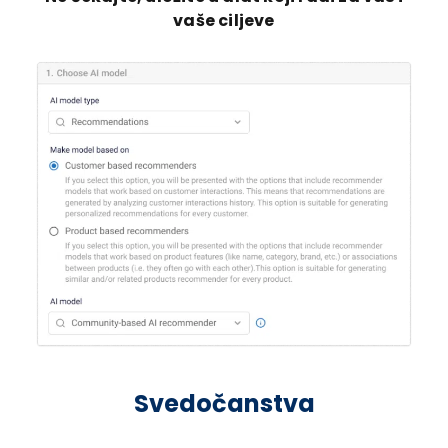
vaše ciljeve
Svedočanstva