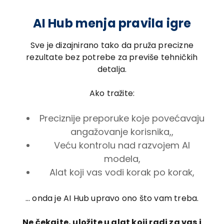
AI Hub menja pravila igre
Sve je dizajnirano tako da pruža precizne
rezultate bez potrebe za previše tehničkih
detalja.
Ako tražite:
Preciznije preporuke koje povećavaju
angažovanje korisnika,,
Veću kontrolu nad razvojem AI
modela,
Alat koji vas vodi korak po korak,
... onda je AI Hub upravo ono što vam treba.
Ne čekajte, uložite u alat koji radi za vas i