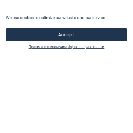
We use cookies to optimize our website and our service.
Accept
Правила о колачићима
Изјава о приватности
ZAKAŽITE DEMO
Često postavljana pitanja
Pronađite odgovore na najčešća pitanja