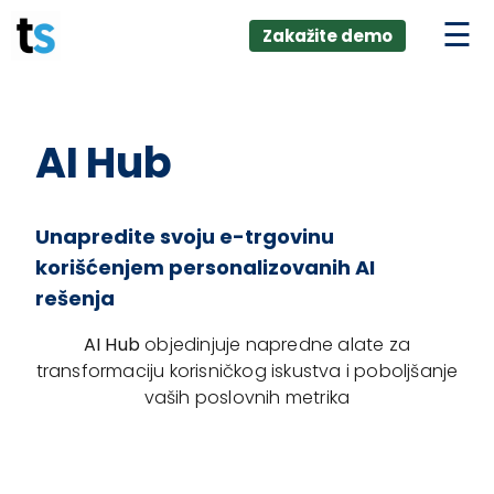
ings
Skip
lver:
Zakažite demo
to
entic AI +
stomer
content
0 + Data
nagement
AI Hub
Unapredite svoju e-trgovinu
korišćenjem personalizovanih AI
rešenja
AI Hub
objedinjuje napredne alate za
transformaciju korisničkog iskustva i poboljšanje
vaših poslovnih metrika