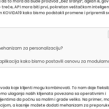
da to mora da bude proizvod „bez sranja“, agilan ili, go
eće, API mora biti prvi, pokretan veštačkom inteligen
jom KOVIDA19 kako bismo podstakli promene i pripremili s
i mehanizam za personalizaciju?
plikacija kako bismo postavili osnovu za modularno
voda koje klijenti mogu kombinovati. To nam daje fleksib
ujemo ulaganja naših klijenata povezana sa operativnim i
ijentima da počnu sa malim i grade veliko. Na primer, m
zacijom, a kasnije možete dodati mehanizam za preporuk