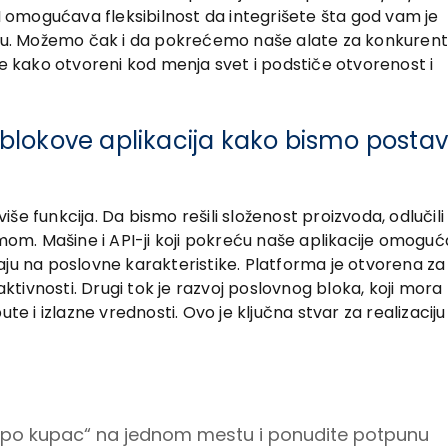
PI omogućava fleksibilnost da integrišete šta god vam je
rhu. Možemo čak i da pokrećemo naše alate za konkurent
te kako otvoreni kod menja svet i podstiče otvorenost i
lokove aplikacija kako bismo postavi
 više funkcija. Da bismo rešili složenost proizvoda, odlučil
mom. Mašine i API-ji koji pokreću naše aplikacije omoguć
aju na poslovne karakteristike. Platforma je otvorena z
aktivnosti. Drugi tok je razvoj poslovnog bloka, koji mora 
te i izlazne vrednosti. Ovo je ključna stvar za realizaciju
pac po kupac“ na jednom mestu i ponudite potpunu