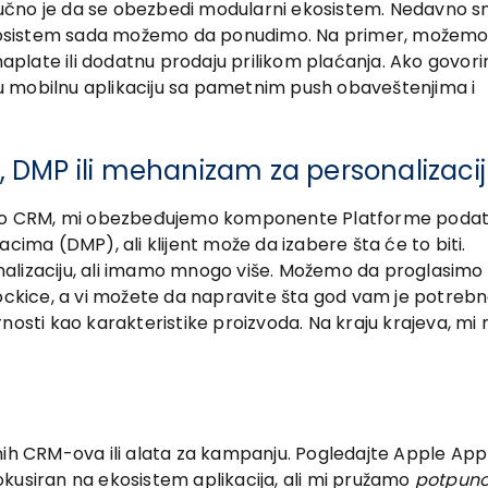
 Ključno je da se obezbedi modularni ekosistem. Nedavno 
i ekosistem sada možemo da ponudimo. Na primer, možemo
 naplate ili dodatnu prodaju prilikom plaćanja. Ako govor
u mobilnu aplikaciju sa pametnim push obaveštenjima i
DP, DMP ili mehanizam za personalizaci
udimo CRM, mi obezbeđujemo komponente Platforme poda
cima (DMP), ali klijent može da izabere šta će to biti.
alizaciju, ali imamo mnogo više. Možemo da proglasimo 
kockice, a vi možete da napravite šta god vam je potrebn
nosti kao karakteristike proizvoda. Na kraju krajeva, mi
nih CRM-ova ili alata za kampanju. Pogledajte Apple App
 fokusiran na ekosistem aplikacija, ali mi pružamo
potpun