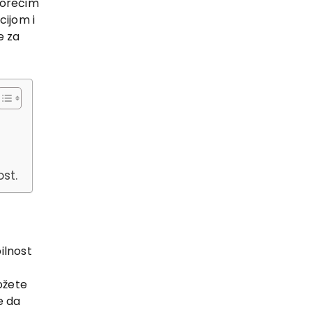
vorećim
cijom i
e za
st.
ilnost
ožete
e da