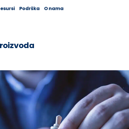
esursi
Podrška
O nama
proizvoda