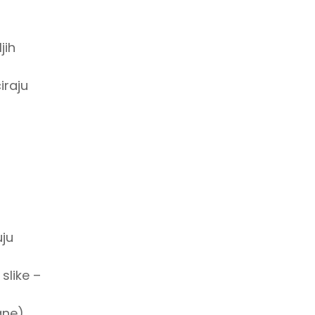
jih
iraju
uju
slike –
ane).