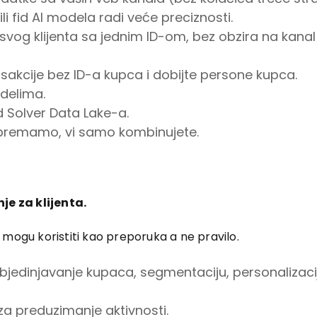
li fid AI modela radi veće preciznosti.
 svog klijenta sa jednim ID-om, bez obzira na kanal i
nsakcije bez ID-a kupca i dobijte persone kupca.
delima.
d Solver Data Lake-a.
ripremamo, vi samo kombinujete.
e za klijenta.
 mogu koristiti kao preporuka a ne pravilo.
bjedinjavanje kupaca, segmentaciju, personalizacij
 za preduzimanje aktivnosti.