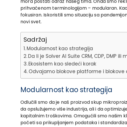
mora postati odraz našeg tima. Onda smo rekli 
prihvaćenom terminologijom – modularan. Kao tr
fokusiran. Iskoristili smo situaciju sa pandemi
novi svet.
Sadržaj
Modularnost kao strategija
Da li je Solver AI Suite CRM, CDP, DMP il
Ekosistem kao sledeći korak
Odvajamo blokove platforme i blokove a
Modularnost kao strategija
Odlučili smo da je naš proizvod skup mikroproiz
da opslužujemo više industrija, ali i da optimiz
kapitalnim troškovima. Omogućili smo našim kl
početi sa prikupljanjem podataka i standardi