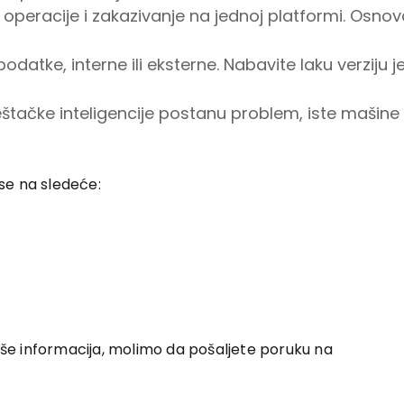
operacije i zakazivanje na jednoj platformi. Osnov
odatke, interne ili eksterne. Nabavite laku verziju j
štačke inteligencije postanu problem, iste mašine 
se na sledeće:
više informacija, molimo da pošaljete poruku na