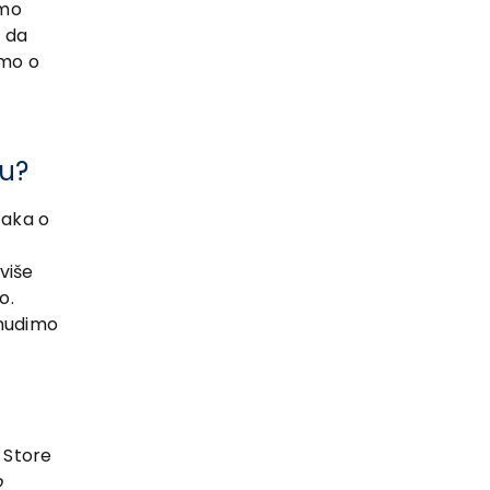
smo
 da
imo o
ju?
taka o
više
o.
 nudimo
 Store
o