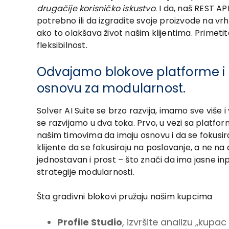
drugačije korisničko iskustvo
. I da, naš REST A
potrebno ili da izgradite svoje proizvode na v
ako to olakšava život našim klijentima. Primeti
fleksibilnost.
Odvajamo blokove platforme i b
osnovu za modularnost.
Solver AI Suite se brzo razvija, imamo sve više i
se razvijamo u dva toka. Prvo, u vezi sa platfor
našim timovima da imaju osnovu i da se fokusir
klijente da se fokusiraju na poslovanje, a ne na 
jednostavan i prost – što znači da ima jasne inpu
strategije modularnosti.
Šta gradivni blokovi pružaju našim kupcima
Profile Studio
, izvršite analizu „ku