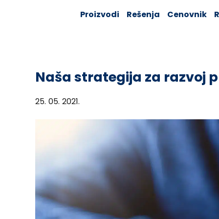
Skip
Solver:
Proizvodi
Rešenja
Cenovnik
R
to
Agentic AI +
Customer
content
360 + Data
Management
Naša strategija za razvoj 
25. 05. 2021.