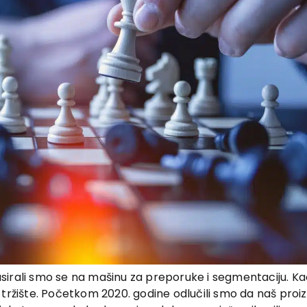
sirali smo se na mašinu za preporuke i segmentaciju. Ka
 na tržište. Početkom 2020. godine odlučili smo da naš proi