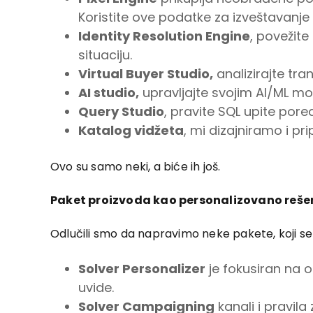
Koristite ove podatke za izveštavanje i
Identity Resolution Engine
, povežite
situaciju.
Virtual Buyer Studio,
analizirajte tra
AI studio,
upravljajte svojim AI/ML mo
Query Studio
, pravite SQL upite pore
Katalog vidžeta
, mi dizajniramo i p
Ovo su samo neki, a biće ih još.
Paket proizvoda kao personalizovano rešenj
Odlučili smo da napravimo neke pakete, koji se
Solver Personalizer
je fokusiran na o
uvide.
Solver Campaigning
kanali i pravila