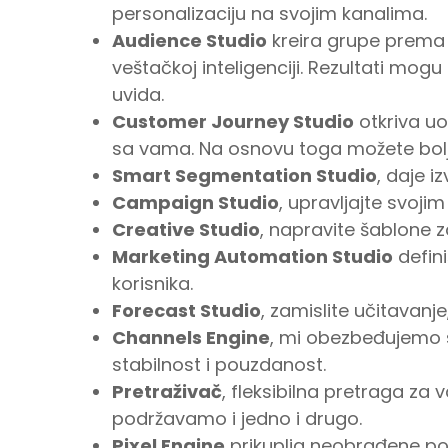
personalizaciju na svojim kanalima.
Audience Studio
kreira grupe prema
veštačkoj inteligenciji. Rezultati mogu b
uvida.
Customer Journey Studio
otkriva uo
sa vama. Na osnovu toga možete bolje
Smart Segmentation Studio
, daje 
Campaign Studio
, upravljajte svoj
Creative Studio
, napravite šablone z
Marketing Automation Studio
defin
korisnika.
Forecast Studio
, zamislite učitavanje
Channels Engine
, mi obezbeđujemo 
stabilnost i pouzdanost.
Pretraživač
, fleksibilna pretraga za 
podržavamo i jedno i drugo.
Pixel Engine
prikuplja neobrađene pod