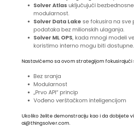
Solver Atlas
uključujući bezbednosne 
modularnost.
Solver Data Lake
se fokusira na sve p
podataka bez milionskih ulaganja.
Solver ML OPS
, kada mnogi modeli ve
koristimo interno mogu biti dostupne.
Nastavićemo sa ovom strategijom fokusirajući 
Bez sranja
Modularnost
„Prvo API“ princip
Vođeno verštačkom inteligencijom
Ukoliko želite demonstraciju kao i da dobijete 
ai@thingsolver.com.