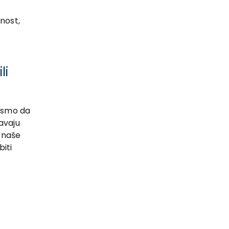
nost,
li
i smo da
avaju
a naše
biti