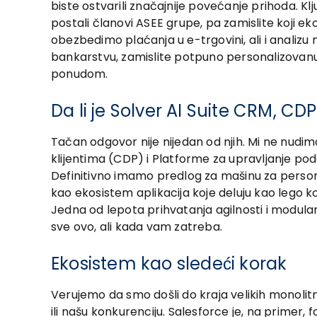
biste ostvarili značajnije povećanje prihoda.
postali članovi ASEE grupe, pa zamislite koj
obezbedimo plaćanja u e-trgovini, ali i analizu
bankarstvu, zamislite potpuno personalizovan
ponudom.
Da li je Solver AI Suite CRM, C
Tačan odgovor nije nijedan od njih. Mi ne n
klijentima (CDP) i Platforme za upravljanje poda
Definitivno imamo predlog za mašinu za person
kao ekosistem aplikacija koje deluju kao lego 
Jedna od lepota prihvatanja agilnosti i modular
sve ovo, ali kada vam zatreba.
Ekosistem kao sledeći korak
Verujemo da smo došli do kraja velikih monolit
ili našu konkurenciju. Salesforce je, na primer,