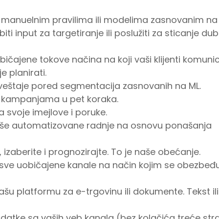
 manuelnim pravilima ili modelima zasnovanim na
iti input za targetiranje ili poslužiti za sticanje dubl
bičajene tokove načina na koji vaši klijenti komunic
 planirati.
izveštaje pored segmentacija zasnovanih na ML.
im kampanjama u pet koraka.
a svoje imejlove i poruke.
iše automatizovane radnje na osnovu ponašanja
, izaberite i prognozirajte. To je naše obećanje.
sve uobičajene kanale na način kojim se obezbeđ
vašu platformu za e-trgovinu ili dokumente. Tekst ili 
atke sa vaših veb kanala (bez kolačića treće str