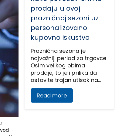
prodaju u ovoj
prazničnoj sezoni uz
personalizovano
kupovno iskustvo
Praznična sezona je
najvažniji period za trgovce
Osim velikog obima
prodaje, to je i prilika da
ostavite trajan utisak na…
Read more
o
zvod