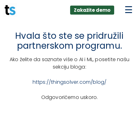
ings
Skip
lver:
Zakažite demo
to
entic AI +
stomer
content
0 + Data
nagement
Hvala što ste se pridružili
partnerskom programu.
Ako želite da saznate više o AI i ML, posetite našu
sekciju bloga:
https://thingsolver.com/blog/
Odgovorićemo uskoro.