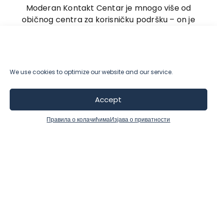
Moderan Kontakt Centar je mnogo više od
običnog centra za korisničku podršku – on je
strateški resurs koji pokreće poslovni rast.
Korišćenjem integrisanih kanala,
automatizovanih radnih tokova i preporuka
We use cookies to optimize our website and our service.
baziranih na veštačkoj inteligenciji, preduzeća
mogu lako poboljšati efikasnost, unaprediti
Accept
zadovoljstvo korisnika i povećati profitabilnost.
Правила о колачићима
Изјава о приватности