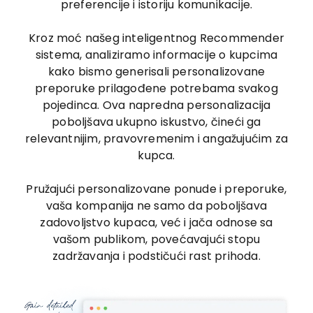
preferencije i istoriju komunikacije.
Kroz moć našeg inteligentnog Recommender
sistema, analiziramo informacije o kupcima
kako bismo generisali personalizovane
preporuke prilagođene potrebama svakog
pojedinca. Ova napredna personalizacija
poboljšava ukupno iskustvo, čineći ga
relevantnijim, pravovremenim i angažujućim za
kupca.
Pružajući personalizovane ponude i preporuke,
vaša kompanija ne samo da poboljšava
zadovoljstvo kupaca, već i jača odnose sa
vašom publikom, povećavajući stopu
zadržavanja i podstičući rast prihoda.