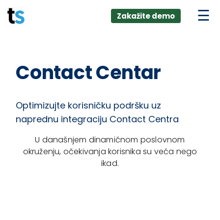
ings
Skip
lver:
Zakažite demo
to
entic AI +
stomer
content
0 + Data
nagement
Contact Centar
Optimizujte korisničku podršku uz
naprednu integraciju Contact Centra
U današnjem dinamičnom poslovnom
okruženju, očekivanja korisnika su veća nego
ikad.