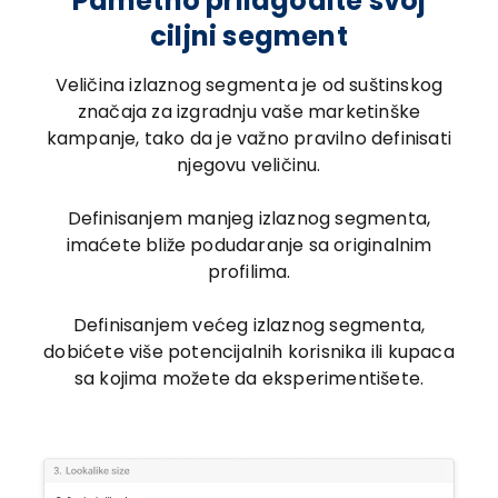
Pametno prilagodite svoj
ciljni segment
Veličina izlaznog segmenta je od suštinskog
značaja za izgradnju vaše marketinške
kampanje, tako da je važno pravilno definisati
njegovu veličinu.
Definisanjem manjeg izlaznog segmenta,
imaćete bliže podudaranje sa originalnim
profilima.
Definisanjem većeg izlaznog segmenta,
dobićete više potencijalnih korisnika ili kupaca
sa kojima možete da eksperimentišete.