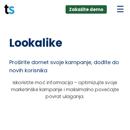
ings
Skip
lver:
Zakažite demo
to
entic AI +
stomer
content
0 + Data
nagement
Lookalike
Proširite domet svoje kampanje, dođite do
novih korisnika
Iskoristite moć informacija – optimizujte svoje
marketinške kampanje i maksimalno povećajte
povrat ulaganja.