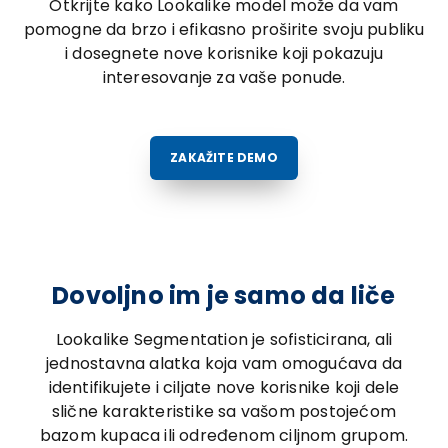
Otkrijte kako Lookalike model može da vam
pomogne da brzo i efikasno proširite svoju publiku
i dosegnete nove korisnike koji pokazuju
interesovanje za vaše ponude.
ZAKAŽITE DEMO
Dovoljno im je samo da liče
Lookalike Segmentation je sofisticirana, ali
jednostavna alatka koja vam omogućava da
identifikujete i ciljate nove korisnike koji dele
slične karakteristike sa vašom postojećom
bazom kupaca ili određenom ciljnom grupom.