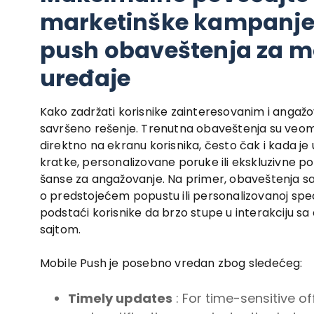
marketinške kampanj
push obaveštenja za m
uređaje
Kako zadržati korisnike zainteresovanim i angaž
savršeno rešenje. Trenutna obaveštenja su veoma v
direktno na ekranu korisnika, često čak i kada je
kratke, personalizovane poruke ili ekskluzivne 
šanse za angažovanje. Na primer, obaveštenja s
o predstojećem popustu ili personalizovanoj spec
podstaći korisnike da brzo stupe u interakciju sa 
sajtom.
Mobile Push je posebno vredan zbog sledećeg:
Timely updates
: For time-sensitive of