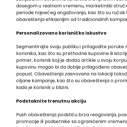
dosegom u realnom vremenu, marketinški stručnj
periode najvećeg angažovanja, kao što su ručak il
obaveštenja efikasnijim od tradicionalnih kampa
Personalizovano korisničko iskustvo
Segmentirajte svoju publiku i prilagodite poruk
korisnika, kao što su prethodne kupovine ili istori
primer, korisnik koji je dodao artikle u svoju korpu
kupovinu mogao bi da dobije prilagođeno obave
popust. Obaveštenja zasnovana na lokaciji tak
ciljane kampanje, kao što su obaveštenja o pro
kada je korisnik u blizini.
Podstaknite trenutnu akciju
Push obaveštenja podstiču brza reagovanja, pos
promocije ili podsetnike sa ograničenim vremeno