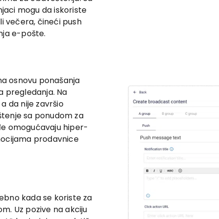
aci mogu da iskoriste
i večera, čineći push
nja e-pošte.
e na osnovu ponašanja
ja pregledanja. Na
 a da nije završio
štenje sa ponudom za
ođe omogućavaju hiper-
mocijama prodavnice
ebno kada se koriste za
m. Uz pozive na akciju