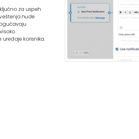
ključno za uspeh
aveštenja nude
mogućavaju
visoko
uređaje korisnika.