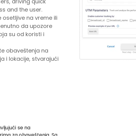
ers, driving quick
ss and the user.
osetljive na vreme ili
trenutno da upozore
ja su od koristi i
ite obaveštenja na
 i lokacije, stvarajući
vljujući se na
trima za obaveštenja. Sa