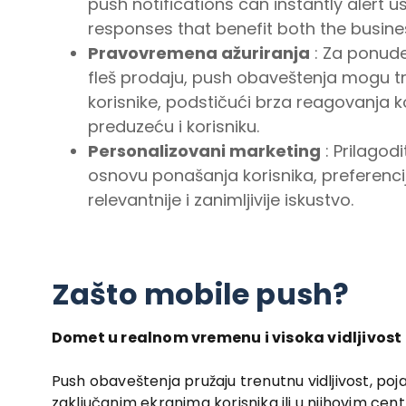
push notifications can instantly alert us
responses that benefit both the busine
Pravovremena ažuriranja
: Za ponude 
fleš prodaju, push obaveštenja mogu 
korisnike, podstičući brza reagovanja ko
preduzeću i korisniku.
Personalizovani marketing
: Prilagod
osnovu ponašanja korisnika, preferencija
relevantnije i zanimljivije iskustvo.
Zašto mobile push?
Domet u realnom vremenu i visoka vidljivost
Push obaveštenja pružaju trenutnu vidljivost, poja
zaključanim ekranima korisnika ili u njihovim cen