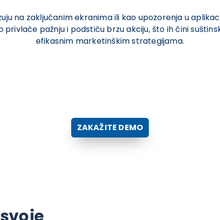
zuju na zaključanim ekranima ili kao upozorenja u aplikac
 privlače pažnju i podstiču brzu akciju, što ih čini suš
efikasnim marketinškim strategijama.
ZAKAŽITE DEMO
svoje