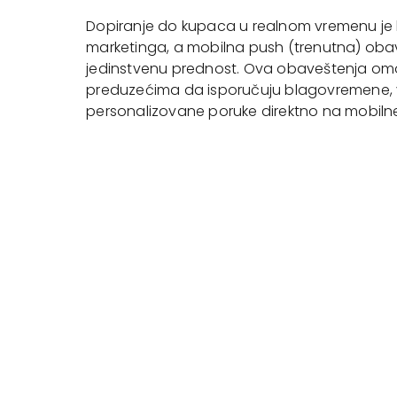
Dopiranje do kupaca u realnom vremenu je 
marketinga, a mobilna push (trenutna) ob
jedinstvenu prednost. Ova obaveštenja o
preduzećima da isporučuju blagovremene, 
personalizovane poruke direktno na mobilne 