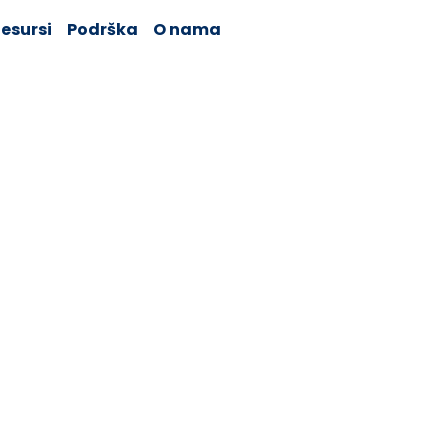
esursi
Podrška
O nama