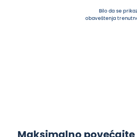
Bilo da se prika
obaveštenja trenutno
Maksimalno povećajte 