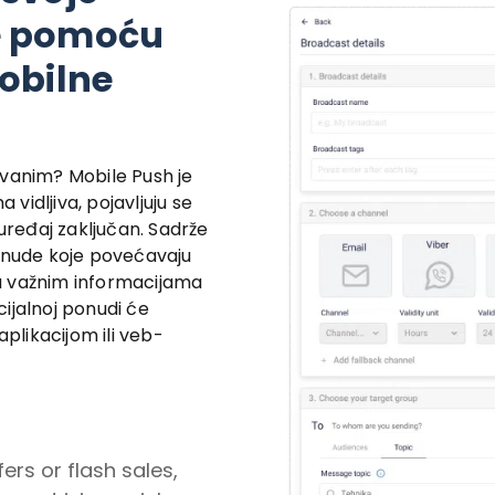
e pomoću
obilne
ovanim? Mobile Push je
idljiva, pojavljuju se
 uređaj zaključan. Sadrže
ponude koje povećavaju
a važnim informacijama
ijalnoj ponudi će
aplikacijom ili veb-
fers or flash sales,