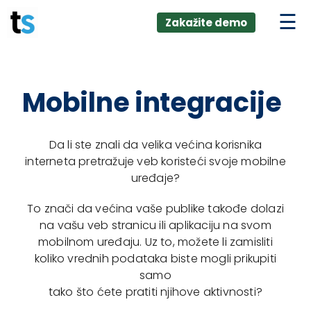
ings
Skip
lver:
Zakažite demo
to
entic AI +
stomer
content
0 + Data
nagement
Mobilne integracije
Da li ste znali da velika većina korisnika
interneta pretražuje veb koristeći svoje mobilne
uređaje?
To znači da većina vaše publike takođe dolazi
na vašu veb stranicu ili aplikaciju na svom
mobilnom uređaju. Uz to, možete li zamisliti
koliko vrednih podataka biste mogli prikupiti
samo
tako što ćete pratiti njihove aktivnosti?