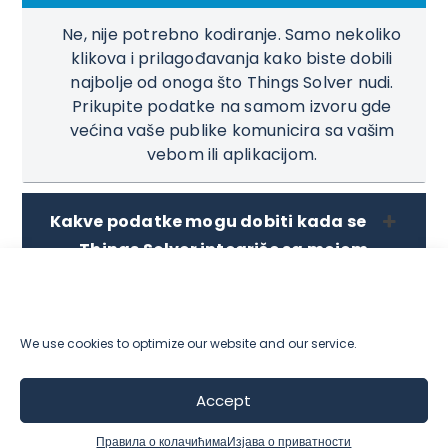
Ne, nije potrebno kodiranje. Samo nekoliko
klikova i prilagođavanja kako biste dobili
najbolje od onoga što Things Solver nudi.
Prikupite podatke na samom izvoru gde
većina vaše publike komunicira sa vašim
vebom ili aplikacijom.
Kakve podatke mogu dobiti kada se
Things Solver integriše sa mojom
mobilnom ili veb aplikacijom?
We use cookies to optimize our website and our service.
Politika privatnosti
Sporazum o obradi podataka
Uslovi korišćenja
Politika podrške
Accept
Politika integrisanog menadžment sistema
ISO 9001
ISO 27001
ISO 27701
Правила о колачићима
Изјава о приватности