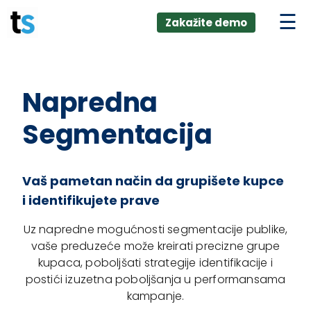
ings
Skip
lver:
Zakažite demo
to
entic AI +
stomer
content
0 + Data
nagement
Napredna
Segmentacija
Vaš pametan način da grupišete kupce
i identifikujete prave
Uz napredne mogućnosti segmentacije publike,
vaše preduzeće može kreirati precizne grupe
kupaca, poboljšati strategije identifikacije i
postići izuzetna poboljšanja u performansama
kampanje.