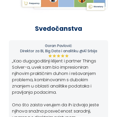
Svedočanstva
Goran Pavlović
Direktor za BI, Big Data i analitiku @A1 Srbija
„Kao dugogodišnji klijent i partner Things
„P
Solver-a, uvek sam bio impresioniran
ja
njihovim praktičnim duhom i rešavanjem
bu
problema, kombinovanim s dubokim
ma
znanjem u oblasti analitike podataka i
n,
po
pravljanja podacima.
i
iz
du
Ono što zaista verujem da ih izdvaja jeste
ku
njihova snažna posvećenost saradnji,
po