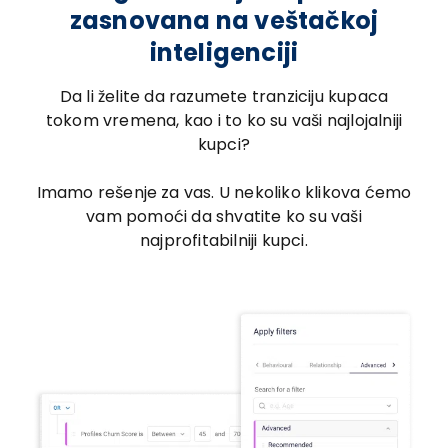
zasnovana na veštačkoj
inteligenciji
Da li želite da razumete tranziciju kupaca
tokom vremena, kao i to ko su vaši najlojalniji
kupci?
Imamo rešenje za vas. U nekoliko klikova ćemo
vam pomoći da shvatite ko su vaši
najprofitabilniji kupci.