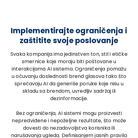
Implementirajte ograničenja i
zaštitite svoje poslovanje
Svaka kompanija ima jedinstven ton, stil i etičke
smernice koje moraju biti poštovane u
interakcijama AI sistema. Ograničenja pomažu
u očuvanju doslednosti brend glasova tako što
sprečavaju AI da generiše poruke koje nisu u
skladu sa brendom, uvredljiv sadržaj ili
dezinformacije.
Bez ograničenja, AI sistemi mogu proizvesti
nepredviđene i nepoželjne rezultate, što može
dovesti do nezadovoljstva korisnika ili
narušavanja ugleda. Definisanjem jasnih pravila