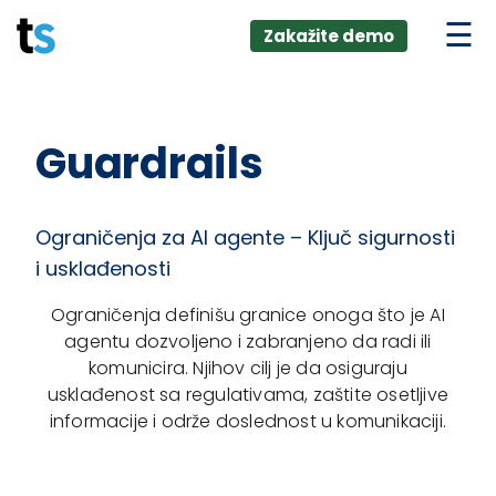
ings
Skip
lver:
Zakažite demo
to
entic AI +
stomer
content
0 + Data
nagement
Guardrails
Ograničenja za AI agente – Ključ sigurnosti
i usklađenosti
Ograničenja definišu granice onoga što je AI
agentu dozvoljeno i zabranjeno da radi ili
komunicira. Njihov cilj je da osiguraju
usklađenost sa regulativama, zaštite osetljive
informacije i održe doslednost u komunikaciji.