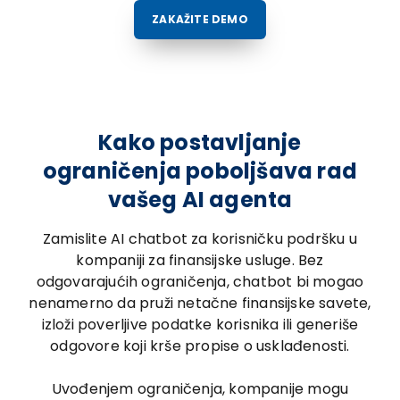
ZAKAŽITE DEMO
Kako postavljanje
ograničenja poboljšava rad
vašeg AI agenta
Zamislite AI chatbot za korisničku podršku u
kompaniji za finansijske usluge. Bez
odgovarajućih ograničenja, chatbot bi mogao
nenamerno da pruži netačne finansijske savete,
izloži poverljive podatke korisnika ili generiše
odgovore koji krše propise o usklađenosti.
Uvođenjem ograničenja, kompanije mogu