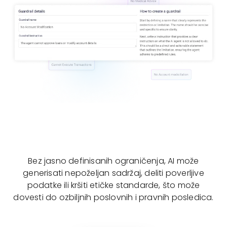
Bez jasno definisanih ograničenja, AI može
generisati nepoželjan sadržaj, deliti poverljive
podatke ili kršiti etičke standarde, što može
dovesti do ozbiljnih poslovnih i pravnih posledica.