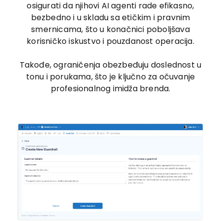
osigurati da njihovi AI agenti rade efikasno,
bezbedno i u skladu sa etičkim i pravnim
smernicama, što u konačnici poboljšava
korisničko iskustvo i pouzdanost operacija.
Takođe, ograničenja obezbeđuju doslednost u
tonu i porukama, što je ključno za očuvanje
profesionalnog imidža brenda.