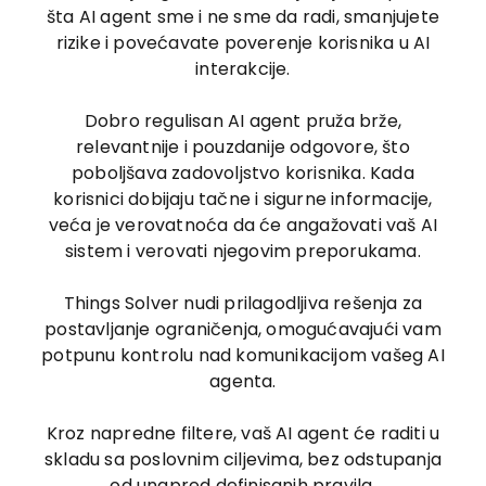
šta AI agent sme i ne sme da radi, smanjujete
rizike i povećavate poverenje korisnika u AI
interakcije.
Dobro regulisan AI agent pruža brže,
relevantnije i pouzdanije odgovore, što
poboljšava zadovoljstvo korisnika. Kada
korisnici dobijaju tačne i sigurne informacije,
veća je verovatnoća da će angažovati vaš AI
sistem i verovati njegovim preporukama.
Things Solver nudi prilagodljiva rešenja za
postavljanje ograničenja, omogućavajući vam
potpunu kontrolu nad komunikacijom vašeg AI
agenta.
Kroz napredne filtere, vaš AI agent će raditi u
skladu sa poslovnim ciljevima, bez odstupanja
od unapred definisanih pravila.