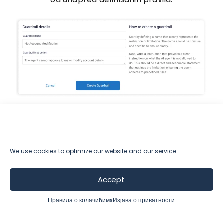
Svedočanstva
We use cookies to optimize our website and our service.
Stefan Čvorović,
Direktor marketinga
Accept
„Predviđanje ponašanja kupaca i kreiranje
„N
jakih programa lojalnosti više nisu
So
Правила о колачићима
Изјава о приватности
budućnost, već sadašnjost modernog
ve
maloprodajnog poslovanja. Iskusni,
za