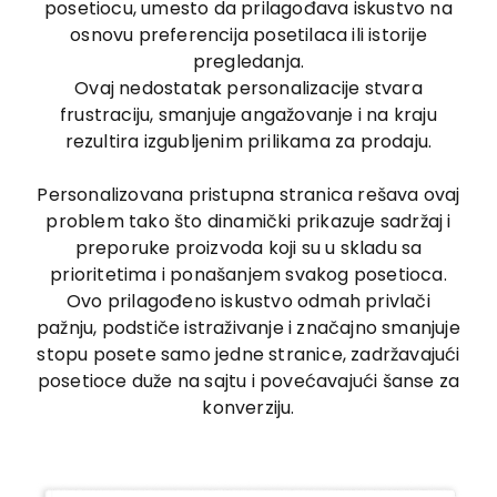
posetiocu, umesto da prilagođava iskustvo na
osnovu preferencija posetilaca ili istorije
pregledanja.
Ovaj nedostatak personalizacije stvara
frustraciju, smanjuje angažovanje i na kraju
rezultira izgubljenim prilikama za prodaju.
Personalizovana pristupna stranica rešava ovaj
problem tako što dinamički prikazuje sadržaj i
preporuke proizvoda koji su u skladu sa
prioritetima i ponašanjem svakog posetioca.
Ovo prilagođeno iskustvo odmah privlači
pažnju, podstiče istraživanje i značajno smanjuje
stopu posete samo jedne stranice, zadržavajući
posetioce duže na sajtu i povećavajući šanse za
konverziju.