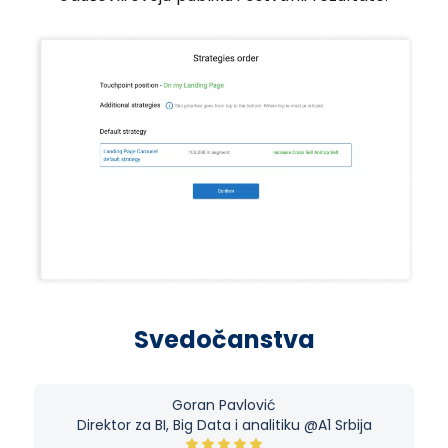
Svedočanstva
Goran Pavlović
Direktor za BI, Big Data i analitiku @A1 Srbija