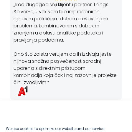
„Kao dugogodišnji klijent i partner Things
„P
Solver-a, uvek sam bio impresioniran
ja
njihovim praktičnim duhom i rešavanjem
bu
problema, kombinovanim s dubokim
ma
znanjem u oblasti analitike podataka i
n,
po
pravljanja podacima.
i
iz
du
Ono što zaista verujem da ih izdvaja jeste
ku
njihova snažna posvećenost saradnji,
po
uparena s direktnim pristupom –
ko
kombinacija koja čak i najizazovnije projekte
us
čini izvodljivim.“
,
ili
s
We use cookies to optimize our website and our service.