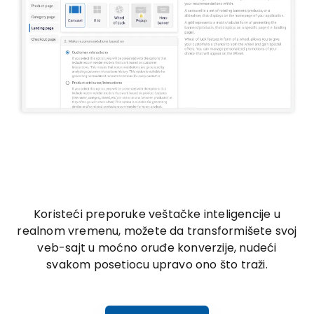
Koristeći preporuke veštačke inteligencije u
realnom vremenu, možete da transformišete svoj
veb-sajt u moćno oruđe konverzije, nudeći
svakom posetiocu upravo ono što traži.