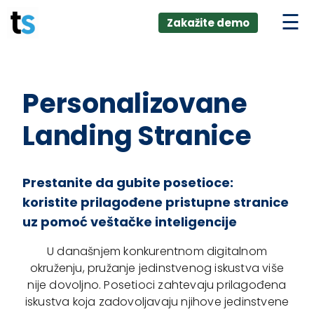
ings
Skip
lver:
Zakažite demo
to
entic AI +
stomer
content
0 + Data
nagement
Personalizovane
Landing Stranice
Prestanite da gubite posetioce:
koristite prilagođene pristupne stranice
uz pomoć veštačke inteligencije
U današnjem konkurentnom digitalnom
okruženju, pružanje jedinstvenog iskustva više
nije dovoljno. Posetioci zahtevaju prilagođena
iskustva koja zadovoljavaju njihove jedinstvene