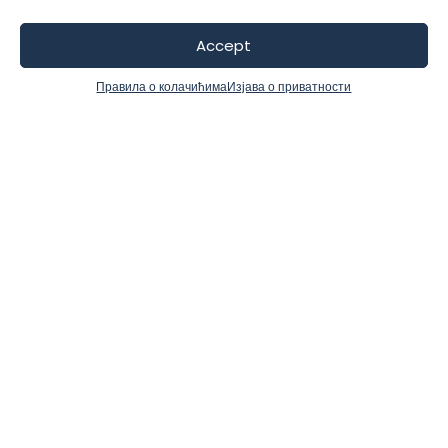
u
Accept
Правила о колачићима
Изјава о приватности
ne
nju
ZAKAŽITE DEMO
Često postavljana pitanja
Pronađite odgovore na najčešća pitanja