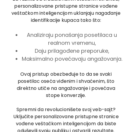
personalizovane pristupne stranice vođene
veštačkom inteligencijom uklanjaju nagađanje
identifikacije kupaca tako što:
Analiziraju ponašanja posetilaca u
realnom vremenu,
Daju prilagođene preporuke,
Maksimalno povećavaju angažovanja.
Ovaj pristup obezbeđuje to da se svaki
posetilac oseća viđenim i shvaćenim, što
direktno utiče na angažovanje i povećava
stope konverzije.
Spremni da revolucionišete svoj veb-sajt?
Uključite personalizovane pristupne stranice
vođene veštačkom inteligencijom da biste
oduševili svoju publiku i ostvarili rezultate.