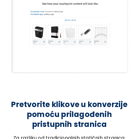
Pretvorite klikove u konverzije
pomoću prilagođenih
pristupnih stranica
Za razliku od tradicionalnih statičnih stranica,