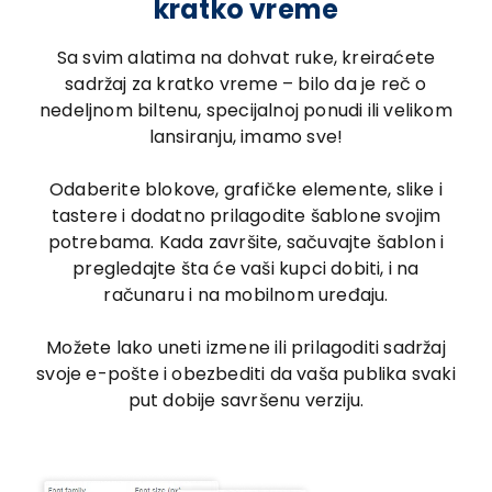
kratko vreme
Sa svim alatima na dohvat ruke, kreiraćete
sadržaj za kratko vreme – bilo da je reč o
nedeljnom biltenu, specijalnoj ponudi ili velikom
lansiranju, imamo sve!
Odaberite blokove, grafičke elemente, slike i
tastere i dodatno prilagodite šablone svojim
potrebama. Kada završite, sačuvajte šablon i
pregledajte šta će vaši kupci dobiti, i na
računaru i na mobilnom uređaju.
Možete lako uneti izmene ili prilagoditi sadržaj
svoje e-pošte i obezbediti da vaša publika svaki
put dobije savršenu verziju.