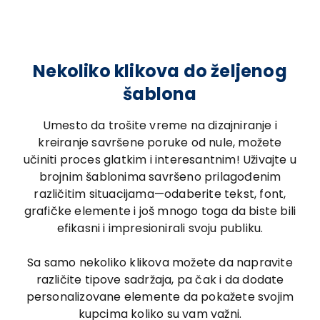
Nekoliko klikova do željenog
šablona
Umesto da trošite vreme na dizajniranje i
kreiranje savršene poruke od nule, možete
učiniti proces glatkim i interesantnim! Uživajte u
brojnim šablonima savršeno prilagođenim
različitim situacijama—odaberite tekst, font,
grafičke elemente i još mnogo toga da biste bili
efikasni i impresionirali svoju publiku.
Sa samo nekoliko klikova možete da napravite
različite tipove sadržaja, pa čak i da dodate
personalizovane elemente da pokažete svojim
kupcima koliko su vam važni.