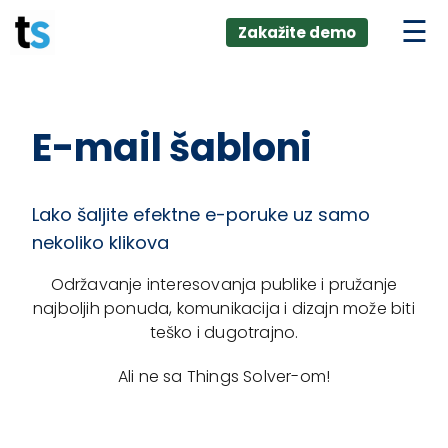
ings
Skip
lver:
Zakažite demo
to
entic AI +
stomer
content
0 + Data
nagement
E-mail šabloni
Lako šaljite efektne e-poruke uz samo
nekoliko klikova
Održavanje interesovanja publike i pružanje
najboljih ponuda, komunikacija i dizajn može biti
teško i dugotrajno.
Ali ne sa Things Solver-om!