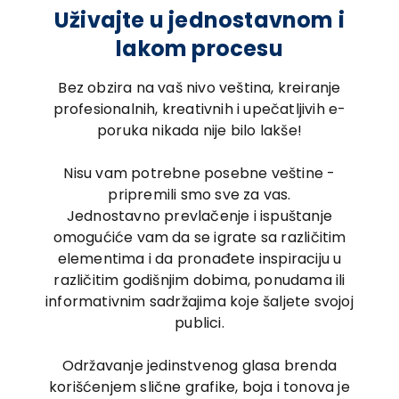
Uživajte u jednostavnom i
lakom procesu
Bez obzira na vaš nivo veština, kreiranje
profesionalnih, kreativnih i upečatljivih e-
poruka nikada nije bilo lakše!
Nisu vam potrebne posebne veštine -
pripremili smo sve za vas.
Jednostavno prevlačenje i ispuštanje
omogućiće vam da se igrate sa različitim
elementima i da pronađete inspiraciju u
različitim godišnjim dobima, ponudama ili
informativnim sadržajima koje šaljete svojoj
publici.
Održavanje jedinstvenog glasa brenda
korišćenjem slične grafike, boja i tonova je