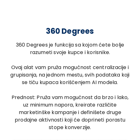
360 Degrees
360 Degrees je funkcija sa kojom ćete bolje
razumeti svoje kupce i korisnike.
Ovaj alat vam pruža mogućnost centralizacije i
grupisanja, na jednom mestu, svih podataka koji
se tiču kupaca korišćenjem AI modela.
Prednost: Pruža vam mogućnost da brzo i lako,
uz minimum napora, kreirate različite
marketinške kampanje i definišete druge
prodajne aktivnosti koji će doprineti porastu
stope konverzije.