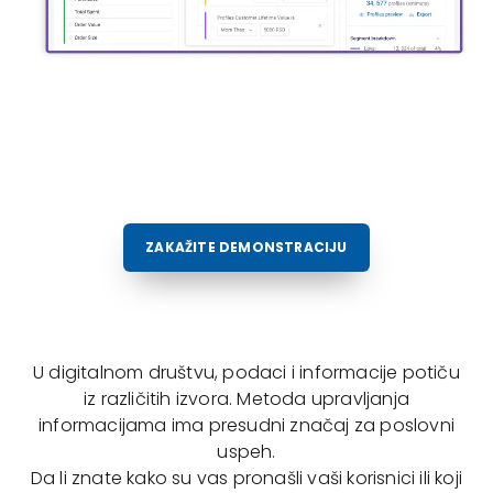
ZAKAŽITE DEMONSTRACIJU
U digitalnom društvu, podaci i informacije potiču
iz različitih izvora. Metoda upravljanja
informacijama ima presudni značaj za poslovni
uspeh.
Da li znate kako su vas pronašli vaši korisnici ili koji