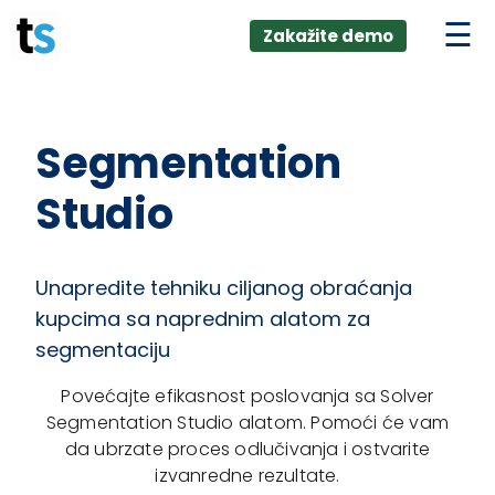
ings
Skip
lver:
Zakažite demo
to
entic AI +
stomer
content
0 + Data
nagement
Segmentation
Studio
Unapredite tehniku ciljanog obraćanja
kupcima sa naprednim alatom za
segmentaciju
Povećajte efikasnost poslovanja sa Solver
Segmentation Studio alatom. Pomoći će vam
da ubrzate proces odlučivanja i ostvarite
izvanredne rezultate.