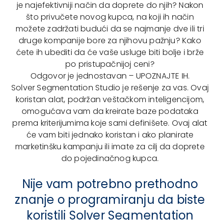
je najefektivniji način da doprete do njih? Nakon
što privučete novog kupca, na koji ih način
možete zadržati budući da se najmanje dve ili tri
druge kompanije bore za njihovu pažnju? Kako
ćete ih ubediti da će vaše usluge biti bolje i brže
po pristupačnijoj ceni?
Odgovor je jednostavan – UPOZNAJTE IH.
Solver Segmentation Studio je rešenje za vas. Ovaj
koristan alat, podržan veštačkom inteligencijom,
omogućava vam da kreirate baze podataka
prema kriterijumima koje sami definišete. Ovaj alat
će vam biti jednako koristan i ako planirate
marketinšku kampanju ili imate za cilj da doprete
do pojedinačnog kupca.
Nije vam potrebno prethodno
znanje o programiranju da biste
koristili Solver Segmentation