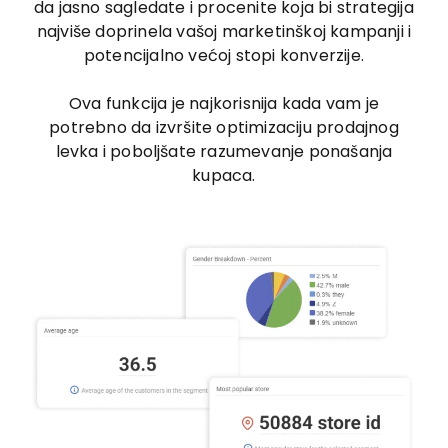
da jasno sagledate i procenite koja bi strategija
najviše doprinela vašoj marketinškoj kampanji i
potencijalno većoj stopi konverzije.
Ova funkcija je najkorisnija kada vam je
potrebno da izvršite optimizaciju prodajnog
levka i poboljšate razumevanje ponašanja
kupaca.