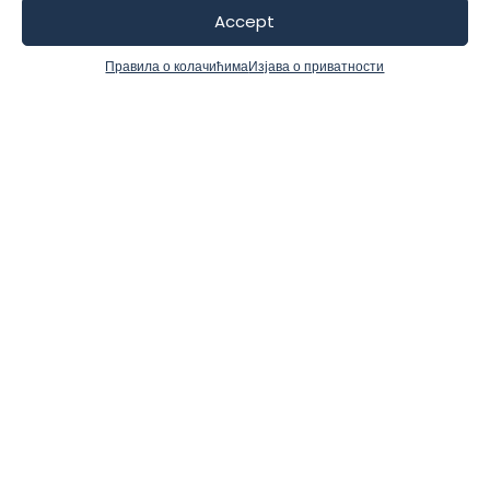
Accept
Правила о колачићима
Изјава о приватности
s
u
ne
Često postavljana pitanja
nju
Pronađite odgovore na najčešća pitanja
koja imate
Da li mi je potrebna kreditna kartica da