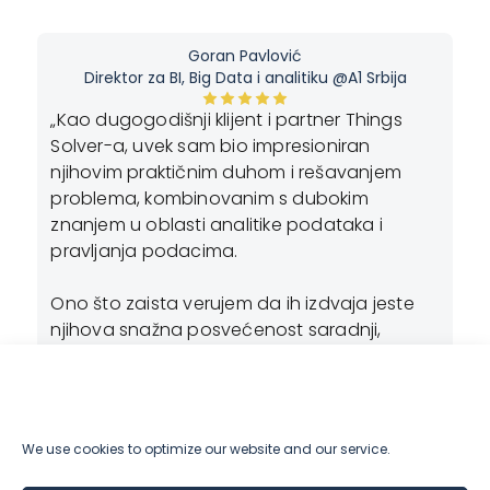
Goran Pavlović
Direktor za BI, Big Data i analitiku @A1 Srbija
„Kao dugogodišnji klijent i partner Things
„P
Solver-a, uvek sam bio impresioniran
ja
njihovim praktičnim duhom i rešavanjem
bu
problema, kombinovanim s dubokim
ma
znanjem u oblasti analitike podataka i
n,
po
pravljanja podacima.
i
iz
du
Ono što zaista verujem da ih izdvaja jeste
ku
njihova snažna posvećenost saradnji,
po
uparena s direktnim pristupom –
ko
kombinacija koja čak i najizazovnije projekte
us
čini izvodljivim.“
,
We use cookies to optimize our website and our service.
ili