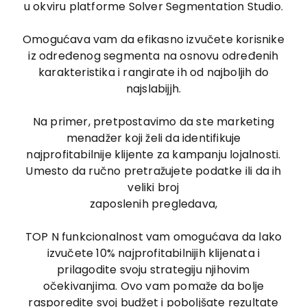
u okviru platforme Solver Segmentation Studio.
Omogućava vam da efikasno izvučete korisnike
iz određenog segmenta na osnovu određenih
karakteristika i rangirate ih od najboljih do
najslabijjh.
Na primer, pretpostavimo da ste marketing
menadžer koji želi da identifikuje
najprofitabilnije klijente za kampanju lojalnosti.
Umesto da ručno pretražujete podatke ili da ih
veliki broj
zaposlenih pregledava,
TOP N funkcionalnost vam omogućava da lako
izvučete 10% najprofitabilnijih klijenata i
prilagodite svoju strategiju njihovim
očekivanjima. Ovo vam pomaže da bolje
rasporedite svoj budžet i poboljšate rezultate