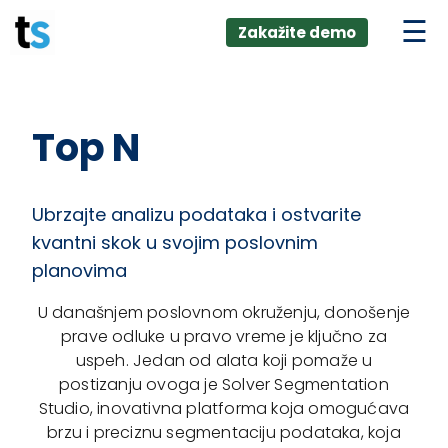
ings
Skip
lver:
Zakažite demo
to
entic AI +
stomer
content
0 + Data
nagement
Top N
Ubrzajte analizu podataka i ostvarite
kvantni skok u svojim poslovnim
planovima
U današnjem poslovnom okruženju, donošenje
prave odluke u pravo vreme je ključno za
uspeh. Jedan od alata koji pomaže u
postizanju ovoga je Solver Segmentation
Studio, inovativna platforma koja omogućava
brzu i preciznu segmentaciju podataka, koja