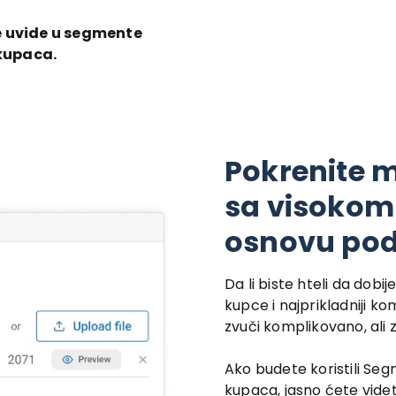
e uvide u segmente
kupaca.
Pokrenite 
sa visokom
osnovu pod
Da li biste hteli da dobi
kupce i najprikladniji k
zvuči komplikovano, ali 
Ako budete koristili Segm
kupaca, jasno ćete videt