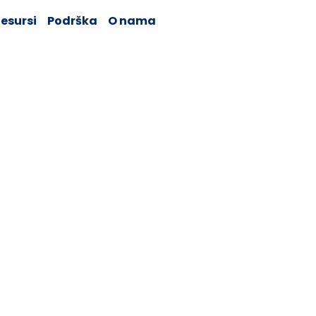
esursi
Podrška
O nama