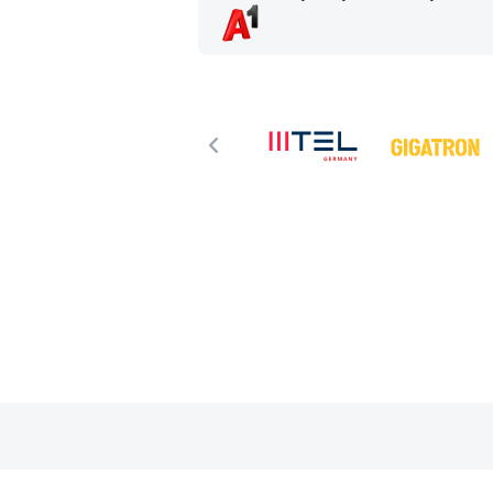
u najkraćem mogućem
i email marketing.
 na korisnika. Za
Things Solver-a
cije u razvojni