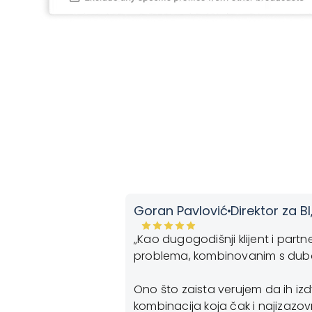
Goran Pavlović
Direktor za BI
ings Solver za
„Kao dugogodišnji klijent i part
ta izdvaja jeste tim
problema, kombinovanim s dubok
oftverskim
Ono što zaista verujem da ih iz
kombinacija koja čak i najizazovni