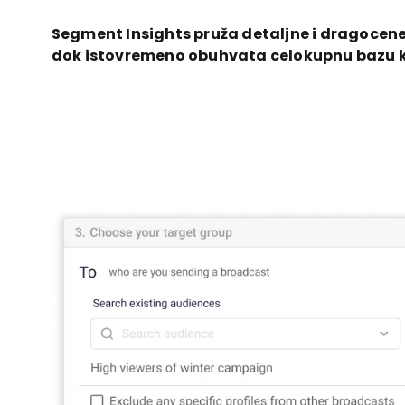
Segment Insights pruža detaljne i dragocen
dok istovremeno obuhvata celokupnu bazu 