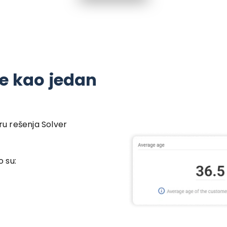
je kao jedan
ru rešenja Solver
 su: