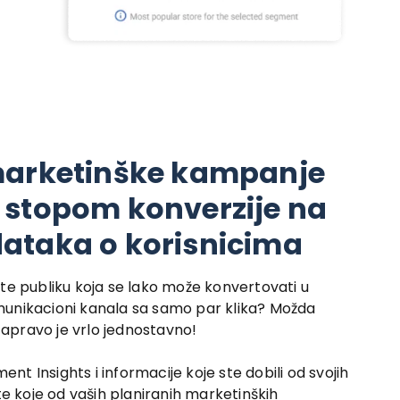
marketinške kampanje
 stopom konverzije na
ataka o korisnicima
jete publiku koja se lako može konvertovati u
omunikacioni kanala sa samo par klika? Možda
zapravo je vrlo jednostavno!
ent Insights i informacije koje ste dobili od svojih
e koje od vaših planiranih marketinških