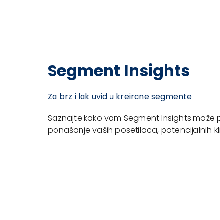
Segment Insights
Za brz i lak uvid u kreirane segmente
Saznajte kako vam Segment Insights može
ponašanje vaših posetilaca, potencijalnih kl