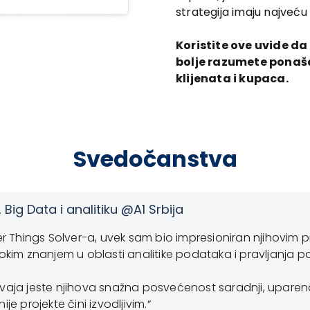
strategija imaju najveću
Koristite ove uvide da
bolje razumete ponaša
klijenata i kupaca.
Svedočanstva
, Big Data i analitiku @A1 Srbija
ner Things Solver-a, uvek sam bio impresioniran njihovim
im znanjem u oblasti analitike podataka i pravljanja 
dvaja jeste njihova snažna posvećenost saradnji, uparen
je projekte čini izvodljivim.“