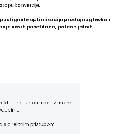
 stopu konverzije.
 postignete optimizaciju prodajnog levka i
nje vaših posetilaca, potencijalnih
Stefan Čvorović,
D
 praktičnim duhom i rešavanjem
„Predviđanje ponašan
podacima.
maloprodajnog poslov
dublje istražimo na
a s direktnim pristupom –
korisnika i pružimo i