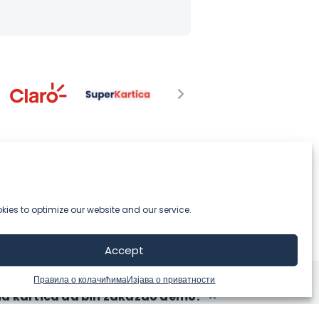
ies to optimize our website and our service.
Accept
Правила о колачићима
Изјава о приватности
tna kartica da bih zakazao demo?