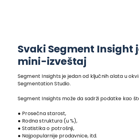
Svaki Segment Insight 
mini-izveštaj
Segment Insights je jedan od ključnih alata u okvi
Segmentation Studio.
Segment Insights može da sadrži podatke kao što
● Prosečna starost,
● Rodna struktura (u %),
● Statistika o potrošnji,
● Najpopularnije prodavnice, itd.