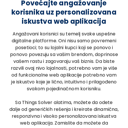
Povećajte angažovanje
korisnika uz personalizovana
iskustva web aplikacija
Angažovani korisnici su temelj svake uspešne
digitalne platforme. Oni nisu samo povremeni
posetioci; to su lojalni kupci koji se ponovo i
ponovo povezuju sa vašim brendom, doprinose
vašem rastu i zagovaraju vaš biznis. Da biste
razvili ovaj nivo lojalnosti, potrebno vam je više
od funkcionalne web aplikacije potrebno vam
je iskustvo koje je lično, intuitivno i prilagođeno
svakom pojedinačnom korisniku.
Sa Things Solver alatima, možete da odete
dalje od generičkih rešenja i kreirate dinamična,
responzivna i visoko personalizovana iskustva
web aplikacija. Zamislite da možete da