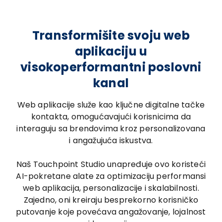
Transformišite svoju web
aplikaciju u
visokoperformantni poslovni
kanal
Web aplikacije služe kao ključne digitalne tačke
kontakta, omogućavajući korisnicima da
interaguju sa brendovima kroz personalizovana
i angažujuća iskustva.
Naš Touchpoint Studio unapređuje ovo koristeći
AI-pokretane alate za optimizaciju performansi
web aplikacija, personalizacije i skalabilnosti.
Zajedno, oni kreiraju besprekorno korisničko
putovanje koje povećava angažovanje, lojalnost