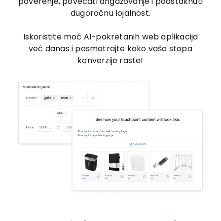
poverenje, povećati angažovanje i podstaknuti
dugoročnu lojalnost.
Iskoristite moć AI-pokretanih web aplikacija
već danas i posmatrajte kako vaša stopa
konverzije raste!