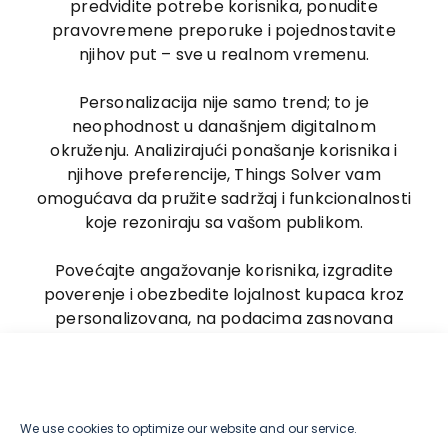
predvidite potrebe korisnika, ponudite
pravovremene preporuke i pojednostavite
njihov put – sve u realnom vremenu.
Personalizacija nije samo trend; to je
neophodnost u današnjem digitalnom
okruženju. Analizirajući ponašanje korisnika i
njihove preferencije, Things Solver vam
omogućava da pružite sadržaj i funkcionalnosti
koje rezoniraju sa vašom publikom.
Povećajte angažovanje korisnika, izgradite
poverenje i obezbedite lojalnost kupaca kroz
personalizovana, na podacima zasnovana
iskustva web aplikacija koja ostavljaju trajan
utisak.
We use cookies to optimize our website and our service.