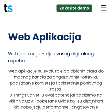
ings
Skip
lver:
Zakažite demo
to
entic AI +
stomer
content
0 + Data
nagement
Web Aplikacija
Web aplikacije – ključ vašeg digitalnog
uspeha
Web aplikacije su evoluirale od običnih alata do
moćnog kanala za angažovanje korisnika,
podsticanje konverzija i pokretanje poslovnog
rasta.
U Things Solver-u ovaj potencijal podižemo na
viši nivo uz AI-pokretane uvide koji su dizajnirani
da poboljšaju performanse i angažovanje