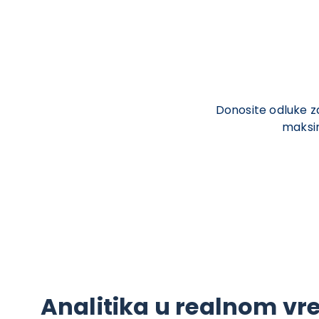
Donosite odluke z
maksim
Analitika u realnom v