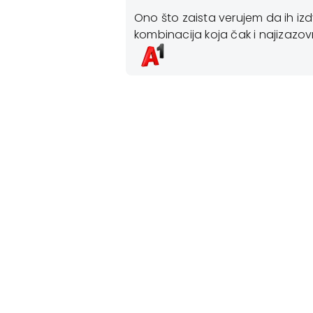
oftverskim
Ono što zaista verujem da ih iz
kombinacija koja čak i najizazovni
u najkraćem mogućem
i email marketing.
 na korisnika. Za
Things Solver-a
cije u razvojni