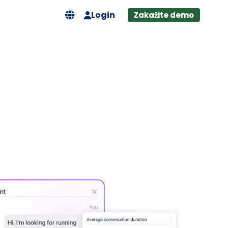
Login
Zakažite demo