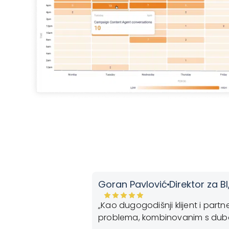
Goran Pavlović
Direktor za BI
ings Solver za
„Kao dugogodišnji klijent i part
ta izdvaja jeste tim
problema, kombinovanim s dubok