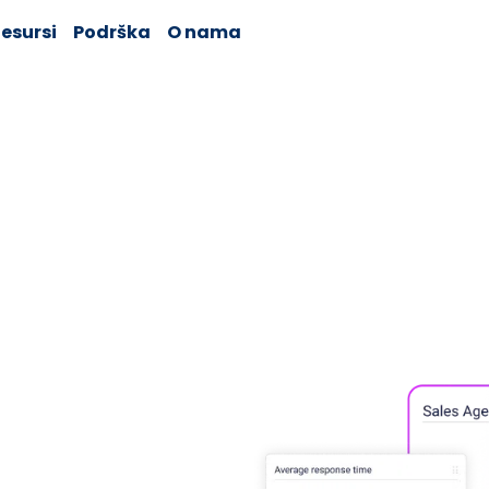
esursi
Podrška
O nama