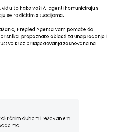
id u to kako vaši AI agenti komuniciraju s
ju se različitim situacijama.
ašanja, Pregled Agenta vam pomaže da
orisnika, prepoznate oblasti za unapređenje i
skustvo kroz prilagođavanja zasnovana na
Stefan Čvorović,
D
 praktičnim duhom i rešavanjem
„Predviđanje ponašan
podacima.
maloprodajnog poslov