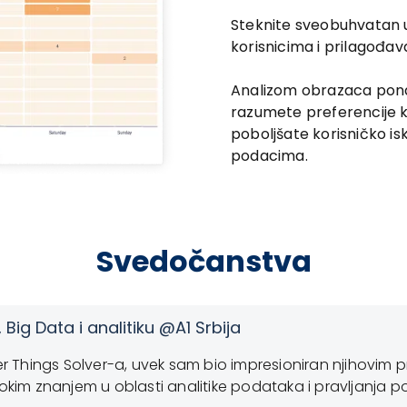
Steknite sveobuhvatan uv
korisnicima i prilagođava
Analizom obrazaca pon
razumete preferencije k
poboljšate korisničko i
podacima.
Svedočanstva
, Big Data i analitiku @A1 Srbija
ner Things Solver-a, uvek sam bio impresioniran njihovim
im znanjem u oblasti analitike podataka i pravljanja 