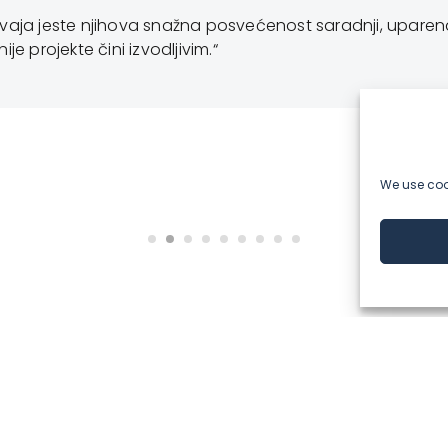
dvaja jeste njihova snažna posvećenost saradnji, uparen
je projekte čini izvodljivim.“
We use cook