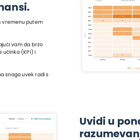
mansi.
om vremenu putem
ajući vam da brzo
 učinka (KPI) i
na snaga uvek radi s
Uvidi u pon
razumevan