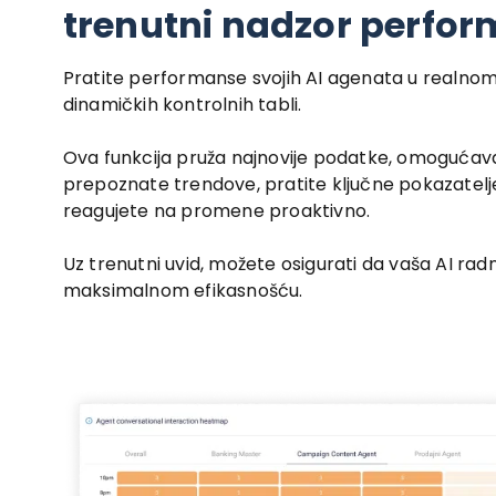
trenutni nadzor perfor
Pratite performanse svojih AI agenata u realn
dinamičkih kontrolnih tabli.
Ova funkcija pruža najnovije podatke, omogućav
prepoznate trendove, pratite ključne pokazatelje
reagujete na promene proaktivno.
Uz trenutni uvid, možete osigurati da vaša AI rad
maksimalnom efikasnošću.