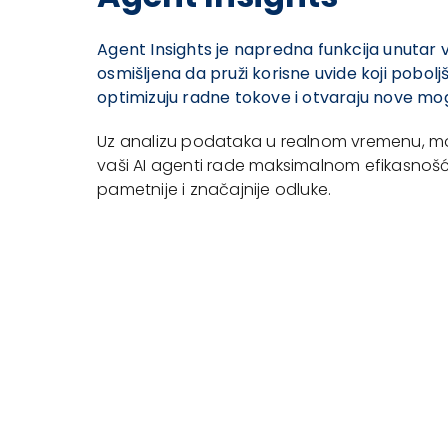
Agent Insights je napredna funkcija unutar 
osmišljena da pruži korisne uvide koji pobol
optimizuju radne tokove i otvaraju nove mog
Uz analizu podataka u realnom vremenu, mo
vaši AI agenti rade maksimalnom efikasnoš
pametnije i značajnije odluke.