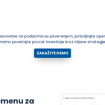
asnovane na podacima sa poverenjem, poboljšajte opera
alno povećajte povrat investicije kroz ciljane strategije
ZAKAŽITE DEMO
remenu za