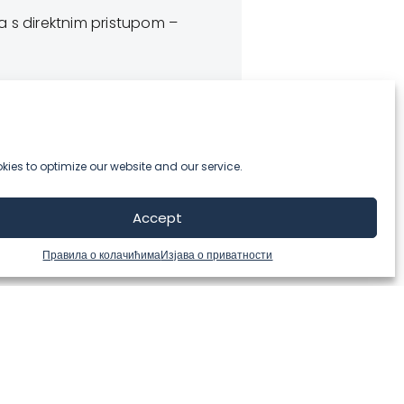
dublje istražimo na
a s direktnim pristupom –
korisnika i pružimo i
ies to optimize our website and our service.
Accept
Правила о колачићима
Изјава о приватности