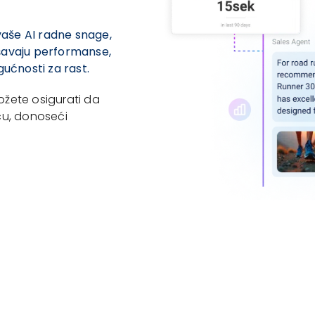
vaše AI radne snage,
jšavaju performanse,
ućnosti za rast.
žete osigurati da
ću, donoseći