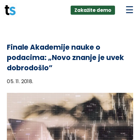
ings
Skip
lver:
Zakažite demo
to
entic AI +
stomer
content
0 + Data
nagement
Finale Akademije nauke o
podacima: „Novo znanje je uvek
dobrodošlo”
05. 11. 2018.