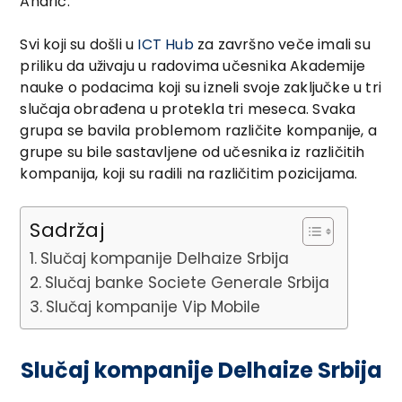
Andrić.
Svi koji su došli u
ICT Hub
za završno veče imali su
priliku da uživaju u radovima učesnika Akademije
nauke o podacima koji su izneli svoje zaključke u tri
slučaja obrađena u protekla tri meseca. Svaka
grupa se bavila problemom različite kompanije, a
grupe su bile sastavljene od učesnika iz različitih
kompanija, koji su radili na različitim pozicijama.
Sadržaj
Slučaj kompanije Delhaize Srbija
Slučaj banke Societe Generale Srbija
Slučaj kompanije Vip Mobile
Slučaj kompanije Delhaize Srbija