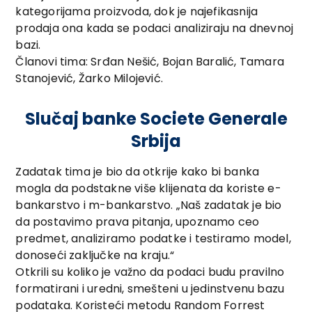
kategorijama proizvoda, dok je najefikasnija
prodaja ona kada se podaci analiziraju na dnevnoj
bazi.
Članovi tima: Srđan Nešić, Bojan Baralić, Tamara
Stanojević, Žarko Milojević.
Slučaj banke Societe Generale
Srbija
Zadatak tima je bio da otkrije kako bi banka
mogla da podstakne više klijenata da koriste e-
bankarstvo i m-bankarstvo. „Naš zadatak je bio
da postavimo prava pitanja, upoznamo ceo
predmet, analiziramo podatke i testiramo model,
donoseći zaključke na kraju.“
Otkrili su koliko je važno da podaci budu pravilno
formatirani i uredni, smešteni u jedinstvenu bazu
podataka. Koristeći metodu Random Forrest