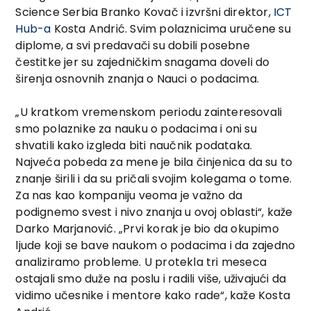
Science Serbia Branko Kovač i izvršni direktor,
ICT
Hub-a
Kosta Andrić. Svim polaznicima uručene su
diplome, a svi predavači su dobili posebne
čestitke jer su zajedničkim snagama doveli do
širenja osnovnih znanja o Nauci o podacima.
„U kratkom vremenskom periodu zainteresovali
smo polaznike za nauku o podacima i oni su
shvatili kako izgleda biti naučnik podataka.
Najveća pobeda za mene je bila činjenica da su to
znanje širili i da su pričali svojim kolegama o tome.
Za nas kao kompaniju veoma je važno da
podignemo svest i nivo znanja u ovoj oblasti“, kaže
Darko Marjanović. „Prvi korak je bio da okupimo
ljude koji se bave naukom o podacima i da zajedno
analiziramo probleme. U protekla tri meseca
ostajali smo duže na poslu i radili više, uživajući da
vidimo učesnike i mentore kako rade“, kaže Kosta