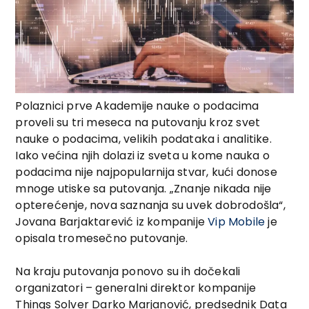
Polaznici prve Akademije nauke o podacima
proveli su tri meseca na putovanju kroz svet
nauke o podacima, velikih podataka i analitike.
Iako većina njih dolazi iz sveta u kome nauka o
podacima nije najpopularnija stvar, kući donose
mnoge utiske sa putovanja. „Znanje nikada nije
opterećenje, nova saznanja su uvek dobrodošla“,
Jovana Barjaktarević iz kompanije
Vip Mobile
je
opisala tromesečno putovanje.
Na kraju putovanja ponovo su ih dočekali
organizatori – generalni direktor kompanije
Things Solver Darko Marjanović, predsednik Data