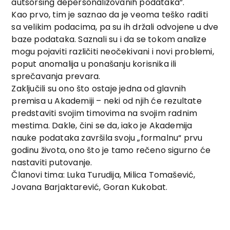
autsorsing depersonalizovanih podataka”.
Kao prvo, tim je saznao da je veoma teško raditi
sa velikim podacima, pa su ih držali odvojene u dve
baze podataka. Saznali su i da se tokom analize
mogu pojaviti različiti neočekivani i novi problemi,
poput anomalija u ponašanju korisnika ili
sprečavanja prevara.
Zaključili su ono što ostaje jedna od glavnih
premisa u Akademiji – neki od njih će rezultate
predstaviti svojim timovima na svojim radnim
mestima. Dakle, čini se da, iako je Akademija
nauke podataka završila svoju „formalnu“ prvu
godinu života, ono što je tamo rečeno sigurno će
nastaviti putovanje.
Članovi tima: Luka Turudija, Milica Tomašević,
Jovana Barjaktarević, Goran Kukobat.