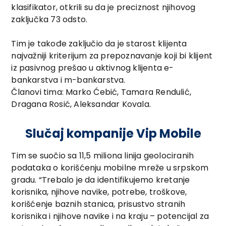
klasifikator, otkrili su da je preciznost njihovog
zaključka 73 odsto.
Tim je takođe zaključio da je starost klijenta
najvažniji kriterijum za prepoznavanje koji bi klijent
iz pasivnog prešao u aktivnog klijenta e-
bankarstva i m-bankarstva.
Članovi tima: Marko Ćebić, Tamara Rendulić,
Dragana Rosić, Aleksandar Kovala.
Slučaj kompanije Vip Mobile
Tim se suočio sa 11,5 miliona linija geolociranih
podataka o korišćenju mobilne mreže u srpskom
gradu. “Trebalo je da identifikujemo kretanje
korisnika, njihove navike, potrebe, troškove,
korišćenje baznih stanica, prisustvo stranih
korisnika i njihove navike i na kraju – potencijal za