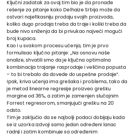
Ključni zadatak za ovaj tim bio je da pronađe
rešenje za pitanje kako Delhaize Srbija može da
ostvari najefikasniju prodaju svojih proizvoda,
koliko dugo prodaja treba da traje i koliki treba da
bude nivo sniženja da bi privukao najveći mogući
broj kupaca.
Kao i u svakom procesu učenja, tim je prvo
formulisao ključno pitanje: „Na osnovu naše
analize, shvatili smo da je ključna optimalna
kombinacija trajanje rasprodaje i veličina popusta
– to bi trebalo da dovede do uspešne prodaje“.
Ipak, kriva učenja ima grešaka i problema, tako da
je metod linearne regresije proizveo grešku
margine od 36%, a zatim je zamenjen slučajnim
Forrest regresorom, smanjujući grešku na 20
odsto.
Tim je zaključio da se najbolji podaci dobijaju kada
se iz uzorka izdvoji samo jedan određeni lanac
radnji i zatim kombinuje sa određenim