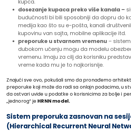
kupca.
dosezanje kupaca preko više kanala –
si
budućnosti bi bili sposobniji da dopru do ko
medija kao što su e-pošta, kanali društvenih
kupovinu van sajta, mobilne aplikacije itd.
preporuke u stvarnom vremenu
– sistem
dubokom učenju mogu da modelu obezbed
vremenu. Imaju za cilj da korisniku predsta
vreme kada mu je to najkorisnije.
Znajući sve ovo, pokušali smo da pronađemo arhitek
preporuke koji može da radi sa onlajn podacima, u s
da ostvari uvide u podatke o korisnicima za bolje i pe
„jednorog“ je
HRNN model.
Sistem preporuka zasnovan na sesi
(Hierarchical Recurrent Neural Netwo