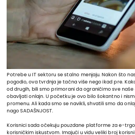
Potrebe u IT sektoru se stalno menjaju. Nakon što na
pogodio, ova tvrdnja je tačna više nego ikad pre. Kako
od drugih, bili smo primorani da ograničimo sve naše
obavljati onlajn. U početku je ovo bilo šokantno i nis
promenu. Ali kada smo se navikli, shvatili smo da onla
nago SADAŠNJOST.
Korisnici sada očekuju pouzdane platforme za e-trgov
korisničkim iskustvom. Imajući u vidu veliki broj korisn