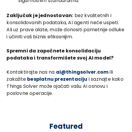
sigurnosnim standardima
Zaključak je jednostavan:
bez kvalitetnih i
konsolidovanih podataka, AI agenti neće uspeti.
Ali uz prave alate, može donositi pametnije odluke
i učiniti vaš biznis efikasnijim.
Spremni da započnete konsolidaciju
podataka i transformišete svoj AI model?
Kontaktirajte nas na
ai@thingsolver.com
ili
zakažite
besplatnu prezentaciju
i saznajte kako
Things Solver može ojačati vašu AI osnovu i
poslovne operacije.
Featured