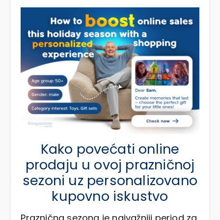
Kako povećati online
prodaju u ovoj prazničnoj
sezoni uz personalizovano
kupovno iskustvo
Praznična sezona je najvažniji period za