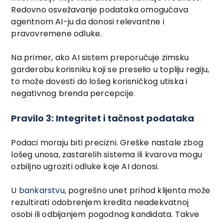
Redovno osvežavanje podataka omogućava
agentnom AI-ju da donosi relevantne i
pravovremene odluke.
Na primer, ako AI sistem preporučuje zimsku
garderobu korisniku koji se preselio u topliju regiju,
to može dovesti do lošeg korisničkog utiska i
negativnog brenda percepcije.
Pravilo 3: Integritet i tačnost podataka
Podaci moraju biti precizni. Greške nastale zbog
lošeg unosa, zastarelih sistema ili kvarova mogu
ozbiljno ugroziti odluke koje AI donosi.
U
bankarstvu
, pogrešno unet prihod klijenta može
rezultirati odobrenjem kredita neadekvatnoj
osobi ili odbijanjem pogodnog kandidata. Takve