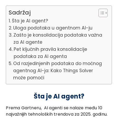
Sadržaj
Šta je AI agent?
Uloga podataka u agentnom AI-ju
Zašto je konsolidacija podataka važna
za AI agente
Pet ključnih pravila konsolidacije
podataka za AI agenta
Od razjedinjenih podataka do moćnog
agentnog AI-ja: Kako Things Solver
može pomoći
Šta je AI agent?
Prema Gartneru, AI agenti se nalaze među 10
najvažnijih tehnoloških trendova za 2025. godinu.