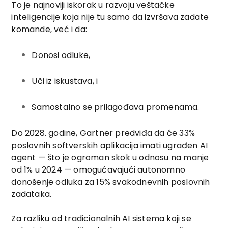
To je najnoviji iskorak u razvoju veštačke
inteligencije koja nije tu samo da izvršava zadate
komande, već i da:
Donosi odluke,
Uči iz iskustava, i
Samostalno se prilagođava promenama.
Do 2028. godine, Gartner predviđa da će 33%
poslovnih softverskih aplikacija imati ugrađen AI
agent — što je ogroman skok u odnosu na manje
od 1% u 2024 — omogućavajući autonomno
donošenje odluka za 15% svakodnevnih poslovnih
zadataka.
Za razliku od tradicionalnih AI sistema koji se