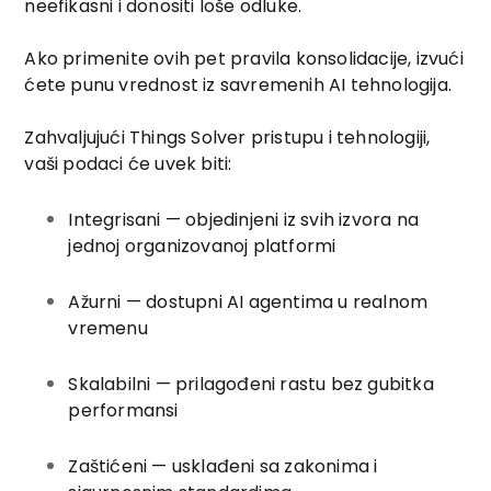
neefikasni i donositi loše odluke.
Ako primenite ovih pet pravila konsolidacije, izvući
ćete punu vrednost iz savremenih AI tehnologija.
Zahvaljujući Things Solver pristupu i tehnologiji,
vaši podaci će uvek biti:
Integrisani — objedinjeni iz svih izvora na
jednoj organizovanoj platformi
Ažurni — dostupni AI agentima u realnom
vremenu
Skalabilni — prilagođeni rastu bez gubitka
performansi
Zaštićeni — usklađeni sa zakonima i