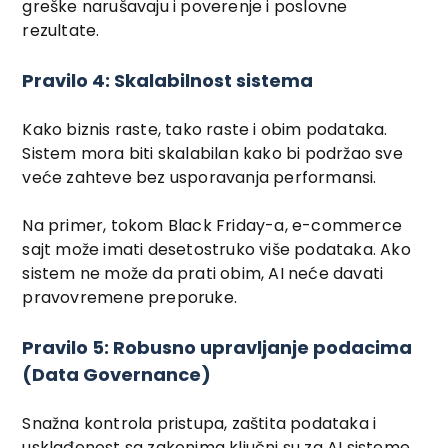
greške narušavaju i poverenje i poslovne
rezultate.
Pravilo 4: Skalabilnost sistema
Kako biznis raste, tako raste i obim podataka.
Sistem mora biti skalabilan kako bi podržao sve
veće zahteve bez usporavanja performansi.
Na primer, tokom Black Friday-a, e-commerce
sajt može imati desetostruko više podataka. Ako
sistem ne može da prati obim, AI neće davati
pravovremene preporuke.
Pravilo 5: Robusno upravljanje podacima
(Data Governance)
Snažna kontrola pristupa, zaštita podataka i
usklađenost sa zakonima ključni su za AI sisteme.