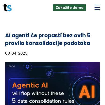
ings
Skip
lver:
Zakažite demo
to
entic AI +
stomer
content
0 + Data
nagement
AI agenti će propasti bez ovih 5
pravila konsolidacije podataka
03. 04. 2025.