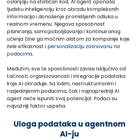
oslanjaju na statičan kod, AI agent oponaša
ljudsku inteligenciju kroz obradu kompleksnih
informacija i donošenje promišljenih odluka u
realnom vremenu. Njegova sposobnost
planiranja, samopoboljšavanja i kontinuiranog
učenja čine ga moćnim alatom za kompanije koje
žele efikasnost i
personalizaciju zasnovanu na
podacima
.
Međutim, sve te sposobnosti zavise isključivo od
tačnosti, organizovanosti i integracije podataka
koje AI obrađuje. Sa lošim, nestrukturiranim i
razjedinjenim podacima, čak i najnapredniji AI
agent neće ispuniti svoj potencijal. Podaci su
najvažniji faktor uspeha.
Uloga podataka u agentnom
AI-ju