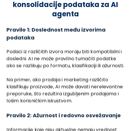
konsolidacije podataka za AI
agenta
Pravilo 1: Doslednost među izvorima
podataka
Podaci iz različitih izvora moraju biti kompatibilni i
dosledni. AI ne može pravilno tumačiti podatke
ako se razlikuju po formatu, klasifikaciji ili ažurnosti.
Na primer, ako prodaja i marketing različito
klasifikuju proizvode, AI može davati nerelevantne
preporuke, što rezultira izgubljenim prodajama i
lošim korisničkim iskustvom.
Pravilo 2: Ažurnost i redovno osvežavanje
Informacije koje nisu aktuelne nemaju vrednost.