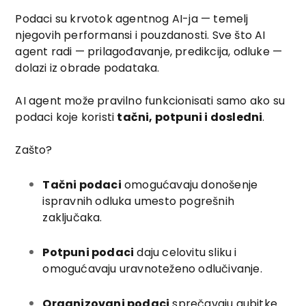
Podaci su krvotok agentnog AI-ja — temelj
njegovih performansi i pouzdanosti. Sve što AI
agent radi — prilagođavanje, predikcija, odluke —
dolazi iz obrade podataka.
AI agent može pravilno funkcionisati samo ako su
podaci koje koristi
tačni, potpuni i dosledni
.
Zašto?
Tačni podaci
omogućavaju donošenje
ispravnih odluka umesto pogrešnih
zaključaka.
Potpuni podaci
daju celovitu sliku i
omogućavaju uravnoteženo odlučivanje.
Organizovani podaci
sprečavaju gubitke