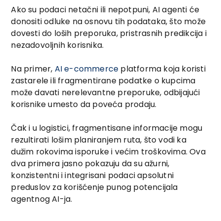
Ako su podaci netačni ili nepotpuni, AI agenti će
donositi odluke na osnovu tih podataka, što može
dovesti do loših preporuka, pristrasnih predikcija i
nezadovoljnih korisnika.
Na primer,
AI e-commerce
platforma koja koristi
zastarele ili fragmentirane podatke o kupcima
može davati nerelevantne preporuke, odbijajući
korisnike umesto da poveća prodaju.
Čak i u logistici, fragmentisane informacije mogu
rezultirati lošim planiranjem ruta, što vodi ka
dužim rokovima isporuke i većim troškovima. Ova
dva primera jasno pokazuju da su ažurni,
konzistentni i integrisani podaci apsolutni
preduslov za korišćenje punog potencijala
agentnog AI-ja.