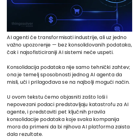
AI agenti će transformisati industrije, ali uz jedno
važno upozorenje — bez konsolidovanih podataka,
čak i najsofisticiraniji AI sistemi neće uspeti.
Konsolidacija podataka nije samo tehnički zahtev;
ona je temelj sposobnosti jednog AI agenta da
misli, uči i prilagođava se na najbolji mogući način.
U ovom tekstu ćemo objasniti zašto loši i
nepovezani podaci predstavljaju katastrofu za AI
agente, i predstaviti pet ključnih pravila
konsolidacije podataka koje svaka kompanija
mora da primeni da bi njihova AI platforma zaista
dala rezultate.