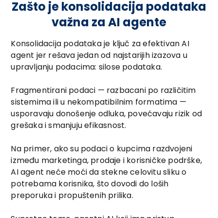
Zašto je konsolidacija podataka
važna za AI agente
Konsolidacija podataka je ključ za efektivan AI
agent jer rešava jedan od najstarijih izazova u
upravljanju podacima: silose podataka.
Fragmentirani podaci — razbacani po različitim
sistemima ili u nekompatibilnim formatima —
usporavaju donošenje odluka, povećavaju rizik od
grešaka i smanjuju efikasnost.
Na primer, ako su podaci o kupcima razdvojeni
između marketinga, prodaje i korisničke podrške,
AI agent neće moći da stekne celovitu sliku o
potrebama korisnika, što dovodi do loših
preporuka i propuštenih prilika.