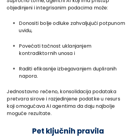
Suprotno tome, agentni AI koji ima pristup
objedinjeni i integrisanim podacima može:
Donositi bolje odluke zahvaljujući potpunom
uvidu,
Povećati tačnost uklanjanjem
kontradiktornih unosa i
Raditi efikasnije izbegavanjem dupliranih
napora.
Jednostavno rečeno, konsolidacija podataka
pretvara sirove i razjedinjene podatke u resurs
koji omogućava AI agentima da daju najbolje
moguće rezultate.
Pet ključnih pravila