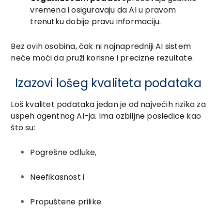
vremena i osiguravaju da AI u pravom
trenutku dobije pravu informaciju.
Bez ovih osobina, čak ni najnapredniji AI sistem
neće moći da pruži korisne i precizne rezultate.
Izazovi lošeg kvaliteta podataka
Loš kvalitet podataka jedan je od najvećih rizika za
uspeh agentnog AI-ja. Ima ozbiljne posledice kao
što su:
Pogrešne odluke,
Neefikasnost i
Propuštene prilike.