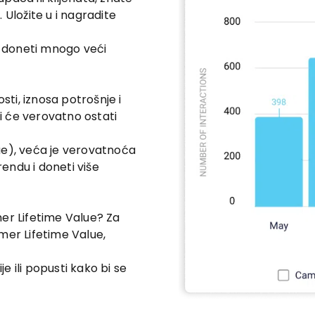
 Uložite u i nagradite
 doneti mnogo veći
ti, iznosa potrošnje i
 će verovatno ostati
ue), veća je verovatnoća
brendu i doneti više
er Lifetime Value? Za
mer Lifetime Value,
 ili popusti kako bi se