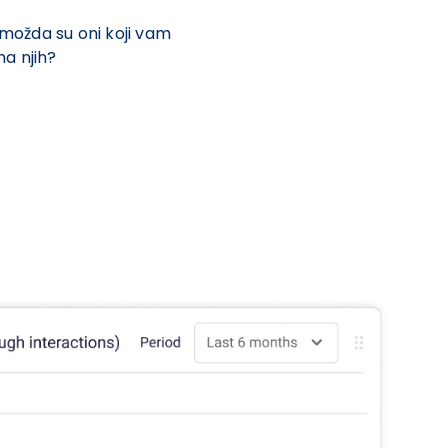
i možda su oni koji vam
na njih?