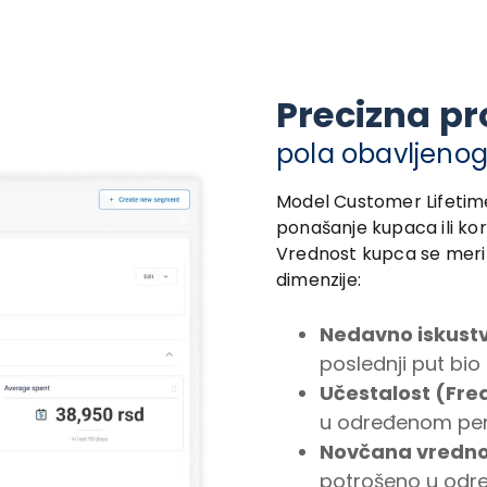
Precizna p
pola obavljenog
Model Customer Lifetim
ponašanje kupaca ili kori
Vrednost kupca se meri
dimenzije:
Nedavno iskust
poslednji put bi
Učestalost (Fr
u određenom per
Novčana vredno
potrošeno u odr