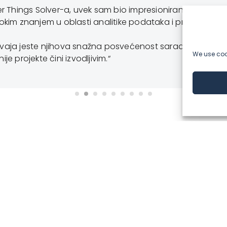
ings Solver-a, uvek sam bio impresioniran njihovim prakt
njem u oblasti analitike podataka i pravljanja podaci
jeste njihova snažna posvećenost saradnji, uparena s di
We use cook
ekte čini izvodljivim.“