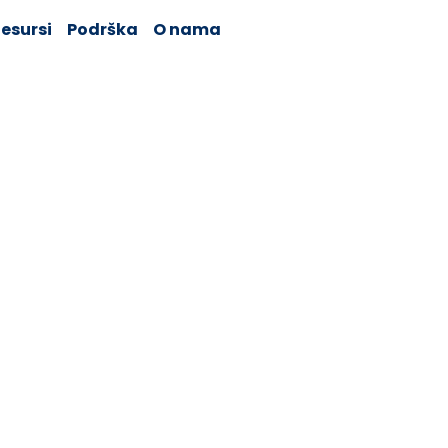
esursi
Podrška
O nama