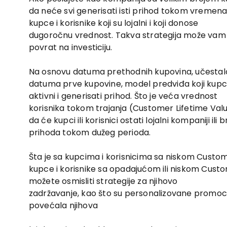
da neće svi generisati isti prihod tokom vremena.
kupce i korisnike koji su lojalni i koji donose
dugoročnu vrednost. Takva strategija može vam
povrat na investiciju.
Na osnovu datuma prethodnih kupovina, učestalos
datuma prve kupovine, model predviđa koji kupci
aktivni i generisati prihod. Što je veća vrednost
korisnika tokom trajanja (Customer Lifetime Val
da će kupci ili korisnici ostati lojalni kompaniji ili 
prihoda tokom dužeg perioda.
Šta je sa kupcima i korisnicima sa niskom Custom
kupce i korisnike sa opadajućom ili niskom Custo
možete osmisliti strategije za njihovo
zadržavanje, kao što su personalizovane promocije
povećala njihova