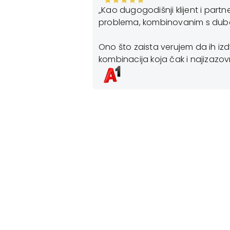
„Kao dugogodišnji klijent i partner Th
olver za
problema, kombinovanim s dubokim zna
vaja jeste tim
kim
Ono što zaista verujem da ih izdvaja 
kombinacija koja čak i najizazovnije proj
kraćem mogućem
l marketing.
isnika. Za
 Solver-a
 razvojni