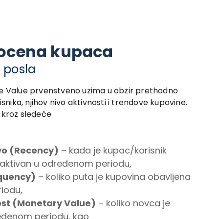
rocena kupaca
 posla
e Value prvenstveno uzima u obzir prethodno
snika, njihov nivo aktivnosti i trendove kupovine.
 kroz sledeće
vo (Recency)
– kada je kupac/korisnik
o aktivan u određenom periodu,
equency)
– koliko puta je kupovina obavljena
iodu,
st (Monetary Value)
– koliko novca je
eđenom periodu, kao