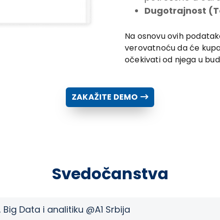
Dugotrajnost (
Na osnovu ovih podatak
verovatnoću da će kupac
očekivati od njega u bud
ZAKAŽITE DEMO
Svedočanstva
Data i analitiku @A1 Srbija