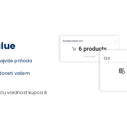
alue
najviše prihoda
 doneti vašem
ću vrednost kupca ili