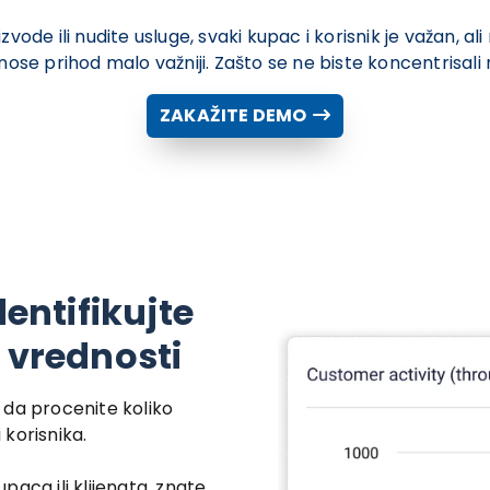
zvode ili nudite usluge, svaki kupac i korisnik je važan, al
ose prihod malo važniji. Zašto se ne biste koncentrisali 
ZAKAŽITE DEMO
dentifikujte
 vrednosti
 da procenite koliko
korisnika.
aca ili klijenata, znate