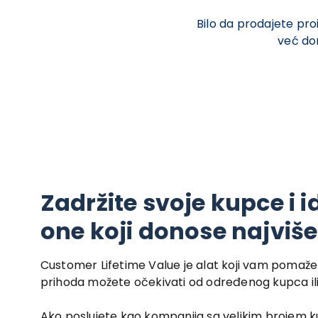
Bilo da prodajete proi
već don
Zadržite svoje kupce i i
one koji donose najviše
Customer Lifetime Value je alat koji vam pomaže
prihoda možete očekivati od određenog kupca ili 
Ako poslujete kao kompanija sa velikim brojem kup