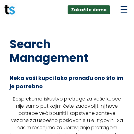
ings
Skip
lver:
Zakažite demo
to
entic AI +
stomer
content
0 + Data
nagement
Search
Management
Neka vaši kupci lako pronađu ono što im
je potrebno
Besprekorno iskustvo pretrage za vaše kupce
nije samo put kojim ćete zadovoljiti njihove
potrebe već ispuniti i sopstvene zahteve
vezane za uspešno poslovanje u e-trgovini. Sa
našim rešenjima za upravljanje pretragom