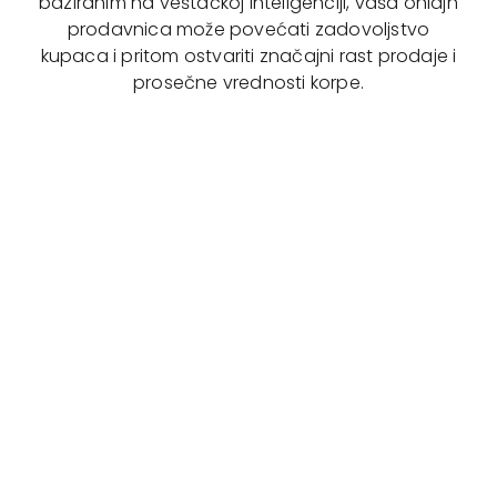
baziranim na veštačkoj inteligenciji, vaša onlajn
prodavnica može povećati zadovoljstvo
kupaca i pritom ostvariti značajni rast prodaje i
prosečne vrednosti korpe.