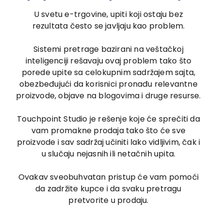
U svetu e-trgovine, upiti koji ostaju bez
rezultata često se javljaju kao problem.
Sistemi pretrage bazirani na veštačkoj
inteligenciji rešavaju ovaj problem tako što
porede upite sa celokupnim sadržajem sajta,
obezbeđujući da korisnici pronađu relevantne
proizvode, objave na blogovima i druge resurse.
Touchpoint Studio je rešenje koje će sprečiti da
vam promakne prodaja tako što će sve
proizvode i sav sadržaj učiniti lako vidljivim, čak i
u slučaju nejasnih ili netačnih upita.
Ovakav sveobuhvatan pristup će vam pomoći
da zadržite kupce i da svaku pretragu
pretvorite u prodaju.