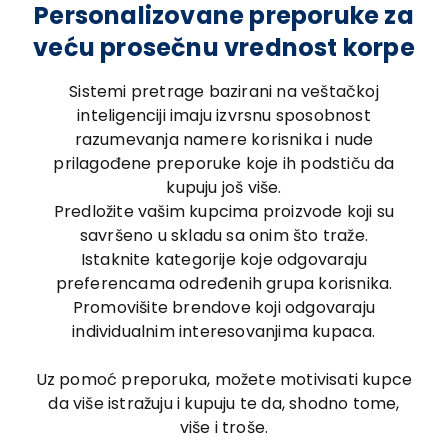
Personalizovane preporuke za
veću prosečnu vrednost korpe
Sistemi pretrage bazirani na veštačkoj
inteligenciji imaju izvrsnu sposobnost
razumevanja namere korisnika i nude
prilagođene preporuke koje ih podstiču da
kupuju još više.
Predložite vašim kupcima proizvode koji su
savršeno u skladu sa onim što traže.
Istaknite kategorije koje odgovaraju
preferencama određenih grupa korisnika.
Promovišite brendove koji odgovaraju
individualnim interesovanjima kupaca.
Uz pomoć preporuka, možete motivisati kupce
da više istražuju i kupuju te da, shodno tome,
više i troše.