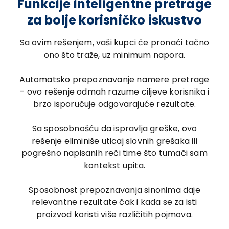
Funkcije inteligentne pretrage
za bolje korisničko iskustvo
Sa ovim rešenjem, vaši kupci će pronaći tačno
ono što traže, uz minimum napora.
Automatsko prepoznavanje namere pretrage
– ovo rešenje odmah razume ciljeve korisnika i
brzo isporučuje odgovarajuće rezultate.
Sa sposobnošću da ispravlja greške, ovo
rešenje eliminiše uticaj slovnih grešaka ili
pogrešno napisanih reči time što tumači sam
kontekst upita.
Sposobnost prepoznavanja sinonima daje
relevantne rezultate čak i kada se za isti
proizvod koristi više različitih pojmova.