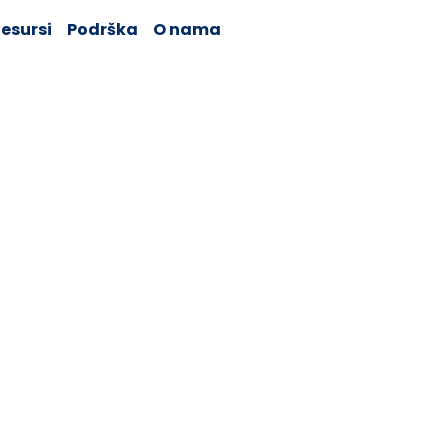
esursi
Podrška
O nama