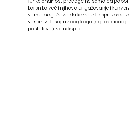
funkcionalnost pretrage ne samo da pobol
korisnika već i njihovo angažovanje i konverz
vam omogućava da kreirate besprekorno kor
vašem veb sajtu zbog koga će posetioci i pote
postati vaši verni kupci.