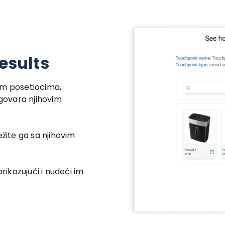
results
im posetiocima,
dgovara njihovim
ežite ga sa njihovim
rikazujući i nudeći im