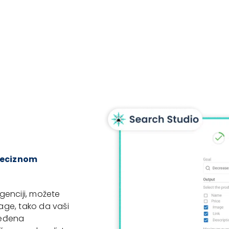
reciznom
genciji, možete
rage, tako da vaši
ređena