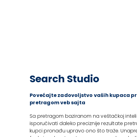
Search Studio
Povećajte zadovoljstvo vaših kupaca p
pretragom veb sajta
Sa pretragom baziranom na veštačkoj inteli
isporučivati daleko preciznije rezultate pret
kupci pronađu upravo ono što traže. Unap