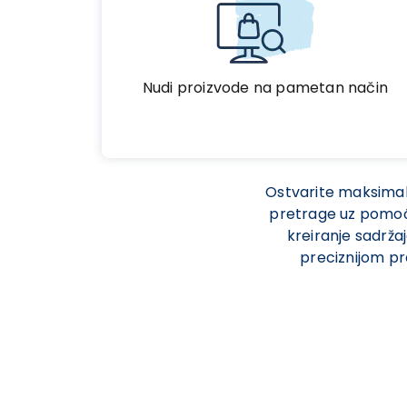
Nudi proizvode na pametan način
Ostvarite maksimaln
pretrage uz pomoć v
kreiranje sadržaj
preciznijom pr