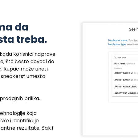
ma da
sta treba.
ada korisnici naprave
me, što često dovodi do
r, kupac može uneti
eč „sneakers“ umesto
prodajnih prilika.
hnologije koja
ke i identifikuje
vantne rezultate, čak i