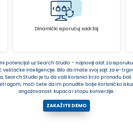
Dinamički isporučuj sadržaj
i potencijal uz Search Studio – najnoviji alat za isporuku
eštačke inteligencije. Bilo da imate svoj sajt za e-trgov
a, Search Studio je tu da vaši korisnici brzo pronađu baš
etragom, moći ćete da im ponudite bolje korisničko isk
angažovanost kupaca i stopu konverzije.
ZAKAŽITE DEMO