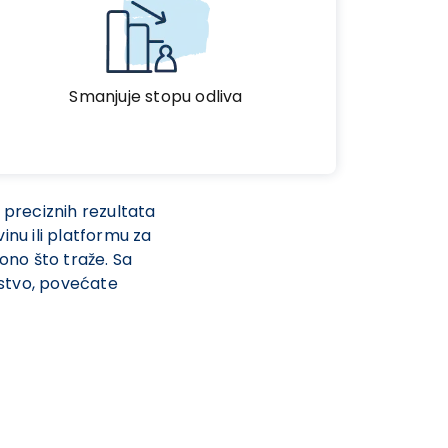
Smanjuje stopu odliva
 preciznih rezultata
inu ili platformu za
 ono što traže. Sa
ustvo, povećate