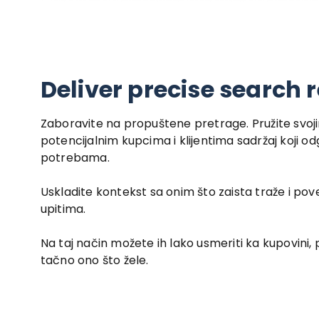
Deliver precise search 
Zaboravite na propuštene pretrage. Pružite svoj
potencijalnim kupcima i klijentima sadržaj koji o
potrebama.
Uskladite kontekst sa onim što zaista traže i pov
upitima.
Na taj način možete ih lako usmeriti ka kupovini, p
tačno ono što žele.