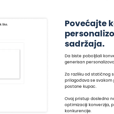
Povećajte 
personaliz
sadržaja.
Da biste poboljšali konv
generisan personalizova
Za razliku od statičnog 
prilagođava se svakom 
postane kupac.
Ovaj pristup dosledno na
optimizaciji konverzija
konkurencije.