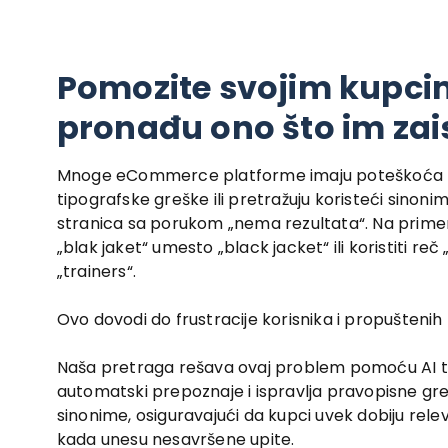
Pomozite svojim kupci
pronađu ono što im zai
Mnoge eCommerce platforme imaju poteškoća k
tipografske greške ili pretražuju koristeći sinoni
stranica sa porukom „nema rezultata“. Na prime
„blak jaket“ umesto „black jacket“ ili koristiti r
„trainers“.
Ovo dovodi do frustracije korisnika i propuštenih 
Naša pretraga rešava ovaj problem pomoću AI te
automatski prepoznaje i ispravlja pravopisne greš
sinonime, osiguravajući da kupci uvek dobiju rele
kada unesu nesavršene upite.