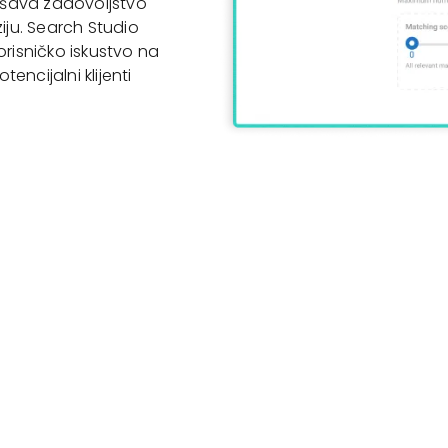
jšava zadovoljstvo
iju. Search Studio
isničko iskustvo na
ncijalni klijenti