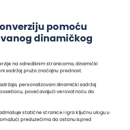
konverziju pomoću
ovanog dinamičkog
erzije na odredišnim stranicama, dinamički
ni sadržaj pruža značajnu prednost.
sadržaja, personalizovani dinamički sadržaj
posetiocu, povećavajući verovatnoću da
dmašuje statične stranice i igra ključnu ulogu u
, pomažući preduzećima da ostanu ispred