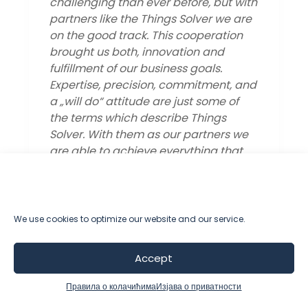
with
understand your data Solvers crew is
are
the right choice.
n
They are putting lights on the most
hidden places giving you a whole new
perspective on business and making
 and
your vision much more clear.“
– Srdjan
Grabovac, Business Development
Manager, Planeta Sport
we
t
We use cookies to optimize our website and our service.
Accept
Правила о колачићима
Изјава о приватности