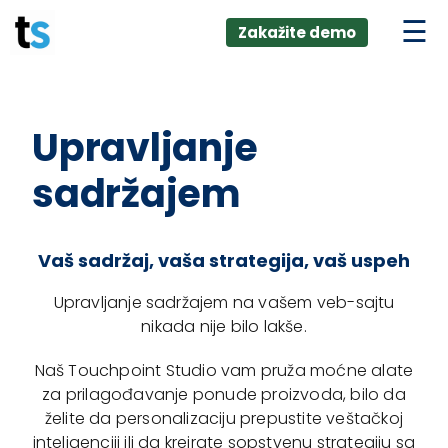
ings
Skip
lver:
Zakažite demo
to
entic AI +
stomer
content
0 + Data
nagement
Upravljanje
sadržajem
Vaš sadržaj, vaša strategija, vaš uspeh
Upravljanje sadržajem na vašem veb-sajtu
nikada nije bilo lakše.
Naš Touchpoint Studio vam pruža moćne alate
za prilagođavanje ponude proizvoda, bilo da
želite da personalizaciju prepustite veštačkoj
inteligenciji ili da kreirate sopstvenu strategiju sa