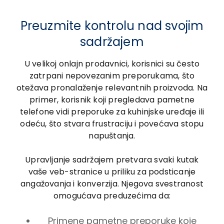
Preuzmite kontrolu nad svojim
sadržajem
U velikoj onlajn prodavnici, korisnici su često
zatrpani nepovezanim preporukama, što
otežava pronalaženje relevantnih proizvoda. Na
primer, korisnik koji pregledava pametne
telefone vidi preporuke za kuhinjske uređaje ili
odeću, što stvara frustraciju i povećava stopu
napuštanja.
Upravljanje sadržajem pretvara svaki kutak
vaše veb-stranice u priliku za podsticanje
angažovanja i konverzija. Njegova svestranost
omogućava preduzećima da:
Primene pametne preporuke koje