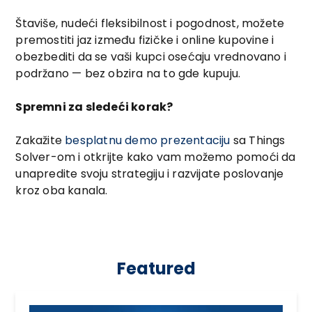
Štaviše, nudeći fleksibilnost i pogodnost, možete
premostiti jaz između fizičke i online kupovine i
obezbediti da se vaši kupci osećaju vrednovano i
podržano — bez obzira na to gde kupuju.
Spremni za sledeći korak?
Zakažite
besplatnu demo prezentaciju
sa Things
Solver-om i otkrijte kako vam možemo pomoći da
unapredite svoju strategiju i razvijate poslovanje
kroz oba kanala.
Featured