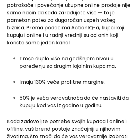
potrošače i povećanje ukupne online prodaje nije
samo način da sada zarađujete više — to je
pametan potez za dugoročan uspeh vašeg
biznisa. Prema podacima ActionIQ-a, kupci koji
kupuju i online i u radnji vredniji su od onih koji
koriste samo jedan kanal:
Troše duplo više na godišnjem nivou u
poređenju sa drugim lojalnim kupcima.
Imaju 130% veće profitne margine.
50% je veća verovatnoća da će nastaviti da
kupuju kod vas iz godine u godinu.
Kada zadovoljite potrebe svojih kupaca i online i
offline, vaš brend postaje značajniji u njihovim
životima, što znači da će vas verovatnije izabrati