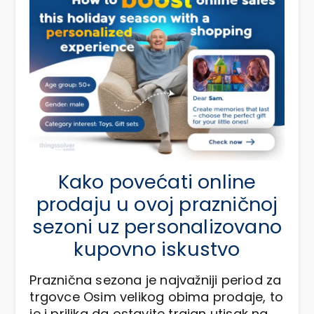
Kako povećati online
prodaju u ovoj prazničnoj
sezoni uz personalizovano
kupovno iskustvo
Praznična sezona je najvažniji period za
trgovce Osim velikog obima prodaje, to
je i prilika da ostavite trajan utisak na…