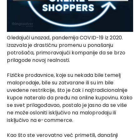
Gledajući unazad, pandemija COVID-19 iz 2020.
izazvala je drastičnu promenu u ponašanju
potrošača, primoravajući kompanije da se brzo
prilagode novoj realnosti.
Fizičke prodavnice, koje su nekada bile temelj
maloprodaje, bile su zatvarane ili su im bile
uvedene restrikcije, što je čak i najtradicionalnije
kupce nateralo da pređu na online kupovinu. Kako
se svet prilagođavao, postalo je jasno da se više
ne može osloniti isključivo na maloprodaju ili
isključivo na e-commerce.
Kao što ste verovatno već primetili, današnji