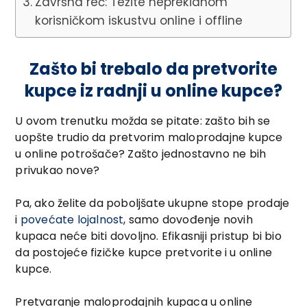
Završna reč: Težite neprekidnom
korisničkom iskustvu online i offline
Zašto bi trebalo da pretvorite
kupce iz radnji u online kupce?
U ovom trenutku možda se pitate: zašto bih se
uopšte trudio da pretvorim maloprodajne kupce
u online potrošače? Zašto jednostavno ne bih
privukao nove?
Pa, ako želite da poboljšate ukupne stope prodaje
i
povećate lojalnost
, samo dovođenje novih
kupaca neće biti dovoljno. Efikasniji pristup bi bio
da postojeće fizičke kupce pretvorite i u online
kupce.
Pretvaranje maloprodajnih kupaca u online