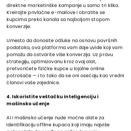
direktne marketinške kampanje u samo tri klika.
Kreirajte privlačne e-mailove i obratite se
kupcima preko kanala sa najboljom stopom
konverzije.
Umesto da donosite odluke na osnovu površnih
podataka, ova platforma vam daje uvide koji vam
pomažu da ostvarite više konverzija. Uz pravu
strategiju, optimizovanu kroz ovaj alat,
pretvorićete fizičke kupce u lojalne online
potrošače — i to tako da se oni osećaju kao vredni
članovi vaše zajednice.
4. Iskoristite veštačku inteligenciju i
mašinsko učenje
AI i mašinsko učenje nude moćne alate za
identifikaciju offline kupaca koji imaju najviše