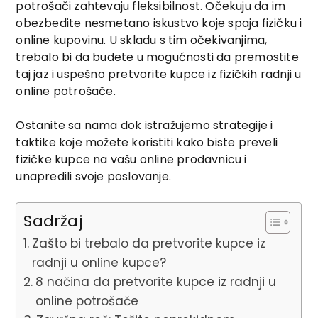
potrošači zahtevaju fleksibilnost. Očekuju da im
obezbedite nesmetano iskustvo koje spaja fizičku i
online kupovinu. U skladu s tim očekivanjima,
trebalo bi da budete u mogućnosti da premostite
taj jaz i uspešno pretvorite kupce iz fizičkih radnji u
online potrošače.
Ostanite sa nama dok istražujemo strategije i
taktike koje možete koristiti kako biste preveli
fizičke kupce na vašu online prodavnicu i
unapredili svoje poslovanje.
Sadržaj
Zašto bi trebalo da pretvorite kupce iz
radnji u online kupce?
8 načina da pretvorite kupce iz radnji u
online potrošače