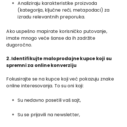
Analiziraju karakteristike proizvoda
(kategorija, ključne reči, metapodaci) za
izradu relevantnih preporuka.
Ako uspešno mapirate korisničko putovanje,
imate mnogo veće šanse da ih zadržite
dugoročno.
2. Identifikujte maloprodajne kupce koji su
spremni za online konverziju
Fokusirajte se na kupce koji već pokazuju znake
online interesovanja. To su oni koji:
Su nedavno posetili vaš sajt,
Su se prijavili na newsletter,