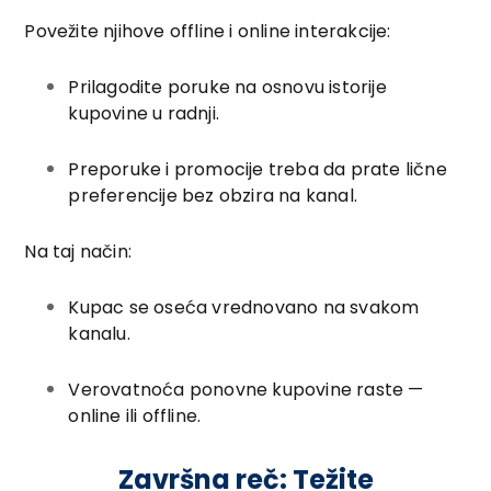
Povežite njihove offline i online interakcije:
Prilagodite poruke na osnovu istorije
kupovine u radnji.
Preporuke i promocije treba da prate lične
preferencije bez obzira na kanal.
Na taj način:
Kupac se oseća vrednovano na svakom
kanalu.
Verovatnoća ponovne kupovine raste —
online ili offline.
Završna reč: Težite