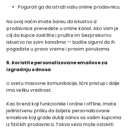
Pogurati ga da istraži vašu online prodavnicu.
Na ovaj način imate šansu da iskustvo iz
prodavnice prevedete u online kanal. Ako vam je
cilj da kupce zadržite i pružite im bezprekorno
iskustvo na svim kanalima — budite sigurni da ih
pogađate u pravo vreme i pravim porukama.
6. Koristite personalizovane emailove za
izgradnju odnosa
U svetu masovne komunikacije, lični pristup i dalje
ima veliku vrednost.
Kao brend koji funkcioniše i online i offline, imate
jedinstvenu priliku da šaljete personalizovane
emailove koji grade dublji odnos sa vašim kupcima
iz fizičkih prodavnica. Takva veza može ostaviti