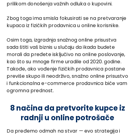
prilikom donošenja važnih odluka o kupovini.
Zbog toga ima smisla fokusirati se na pretvaranje
kupaca iz fizičkih prodavnica u online korisnike.
Osim toga, izgradnja snažnog online prisustva
sada štiti vaš biznis u slučaju da ikada budete
morali da pređete isključivo na online poslovanje,
kao što su mnoge firme uradile od 2020. godine.
Takođe, ako vođenje fizičkih prodavnica postane
previše skupo ili neodrživo, snažno online prisustvo
i funkcionalna e-commerce prodavnica biće vam
ogromna prednost.
8 načina da pretvorite kupce iz
radnji u online potrošače
Da pređemo odmah na stvar — evo strategija i