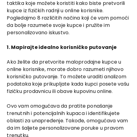
taktika koje možete koristiti kako biste pretvorili
kupce iz fizičkih radnji u online korisnike.
Pogledajmo 8 različitih načina koji će vam pomoći
da bolje razumete svoje kupce i pružite im
personalizovano iskustvo.
1. Mapirajte idealno korisničko putovanje
Ako želite da pretvorite maloprodajne kupce u
online korisnike, morate dobro razumeti njihovo
korisničko putovanje. To možete uraditi analizom
podataka koje prikupljate kada kupci posete vašu
fizičku prodavnicu ili obave kupovinu online.
Ovo vam omogućava da pratite ponašanje
trenutnih i potencijalnih kupaca i identifikujete
oblasti za unapređenje. Takođe, omogućava vam
da im šaljete personalizovane poruke u pravom
trenutku.