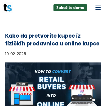
ings
Skip
lver:
Zakažite demo
to
entic AI +
stomer
content
0 + Data
nagement
Kako da pretvorite kupce iz
fizičkih prodavnica u online kupce
19. 02. 2025.