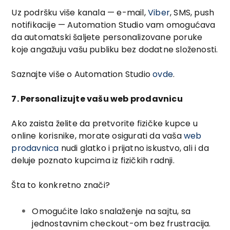
Uz podršku više kanala — e-mail,
Viber
, SMS, push
notifikacije — Automation Studio vam omogućava
da automatski šaljete personalizovane poruke
koje angažuju vašu publiku bez dodatne složenosti.
Saznajte više o Automation Studio
ovde
.
7. Personalizujte vašu web prodavnicu
Ako zaista želite da pretvorite fizičke kupce u
online korisnike, morate osigurati da vaša
web
prodavnica
nudi glatko i prijatno iskustvo, ali i da
deluje poznato kupcima iz fizičkih radnji.
Šta to konkretno znači?
Omogućite lako snalaženje na sajtu, sa
jednostavnim checkout-om bez frustracija.