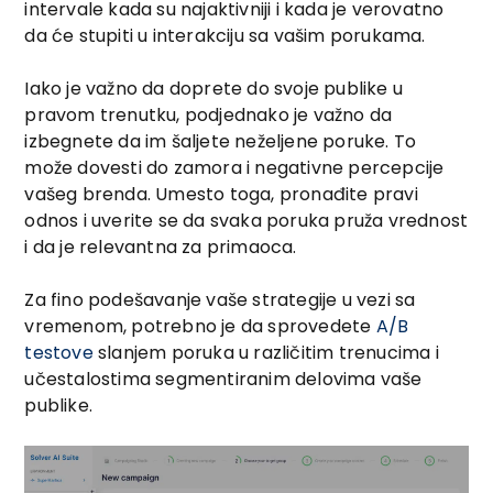
intervale kada su najaktivniji i kada je verovatno
da će stupiti u interakciju sa vašim porukama.
Iako je važno da doprete do svoje publike u
pravom trenutku, podjednako je važno da
izbegnete da im šaljete neželjene poruke. To
može dovesti do zamora i negativne percepcije
vašeg brenda. Umesto toga, pronađite pravi
odnos i uverite se da svaka poruka pruža vrednost
i da je relevantna za primaoca.
Za fino podešavanje vaše strategije u vezi sa
vremenom, potrebno je da sprovedete
A/B
testove
slanjem poruka u različitim trenucima i
učestalostima segmentiranim delovima vaše
publike.