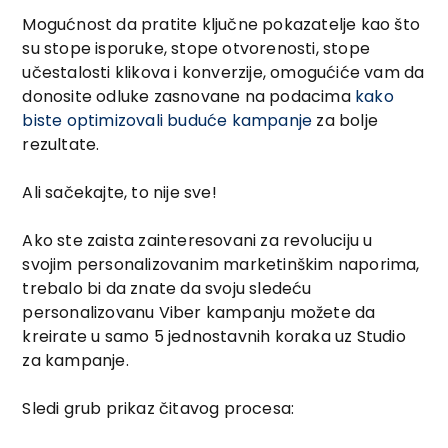
Mogućnost da pratite ključne pokazatelje kao što
su stope isporuke, stope otvorenosti, stope
učestalosti klikova i konverzije, omogućiće vam da
donosite odluke zasnovane na podacima
kako
biste optimizovali buduće kampanje
za bolje
rezultate.
Ali sačekajte, to nije sve!
Ako ste zaista zainteresovani za revoluciju u
svojim personalizovanim marketinškim naporima,
trebalo bi da znate da svoju sledeću
personalizovanu Viber kampanju možete da
kreirate u samo 5 jednostavnih koraka uz Studio
za kampanje.
Sledi grub prikaz čitavog procesa: