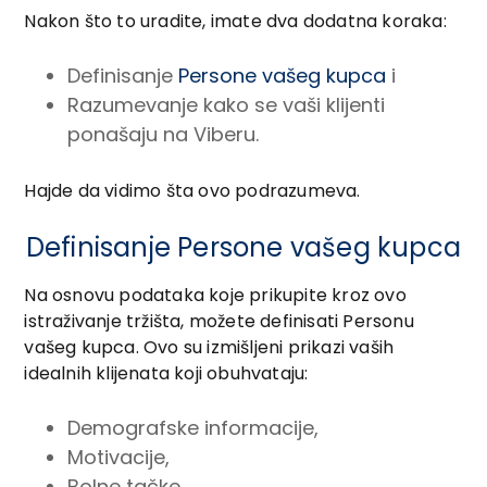
Nakon što to uradite, imate dva dodatna koraka:
Definisanje
Persone vašeg kupca
i
Razumevanje kako se vaši klijenti
ponašaju na Viberu.
Hajde da vidimo šta ovo podrazumeva.
Definisanje Persone vašeg kupca
Na osnovu podataka koje prikupite kroz ovo
istraživanje tržišta, možete definisati Personu
vašeg kupca. Ovo su izmišljeni prikazi vaših
idealnih klijenata koji obuhvataju:
Demografske informacije,
Motivacije,
Bolne tačke,