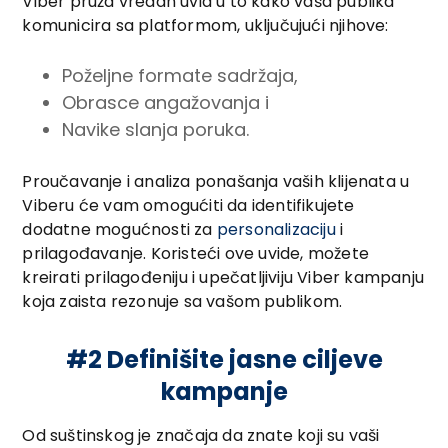
Viber pruža vredan uvid u to kako vaša publika
komunicira sa platformom, uključujući njihove:
Poželjne formate sadržaja,
Obrasce angažovanja i
Navike slanja poruka.
Proučavanje i analiza ponašanja vaših klijenata u
Viberu će vam omogućiti da identifikujete
dodatne mogućnosti za
personalizaciju
i
prilagođavanje. Koristeći ove uvide, možete
kreirati prilagođeniju i upečatljiviju Viber kampanju
koja zaista rezonuje sa vašom publikom.
#2 Definišite jasne ciljeve
kampanje
Od suštinskog je značaja da znate koji su vaši