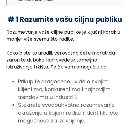
# 1 Razumite vašu ciljnu publiku
Razumevanje vaše ciljne publike je ključni korak u
manje-više svemu što radite.
Kako biste to uradili, verovatno ćete morati da
zaronite duboko i sprovedete temeljno
istraživanje tržišta. To će vam omogućiti da:
Prikupite dragocene uvide o svojim
klijentima, konkurentima i najnovijim
trendovima u industriji.
Steknete sveobuhvatno razumevanje
okruženja u kojem radite i identifikujete
mogućnosti za izdvajanje.