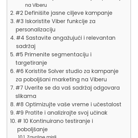
na Viberu
#2 Definišite jasne ciljeve kampanje
#3 Iskoristite Viber funkcije za
personalizaciju
#4 Sastavite angažujući i relevantan
sadržaj
#5 Primenite segmentaciju i
targetiranje
#6 Koristite Solver studio za kampanje
za poboljšani marketing na Viberu
#7 Uverite se da vaš sadržaj odgovara
slikama
#8 Optimizujte vaše vreme i učestalost
#9 Pratite i analizirajte svoj učinak
# 10 Kontinuirano testiranje i
poboljšanje
Završne misli