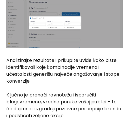
Analizirajte rezultate i prikupite uvide kako biste
identifikovali koje kombinacije vremena i
učestalosti generišu najveće angažovanje i stope
konverzije.
Ključno je pronaći ravnotežu i isporučiti
blagovremene, vredne poruke vašoj publici – to
će doprineti izgradnji pozitivne percepcije brenda
i podsticati željene akcije.