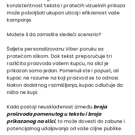
konzistentnost teksta i pratećih vizuelnih prikaza
može poboljšati ukupan uticaj i efikasnost vaše
kampanje.
Možete li da zamislite sledeći scenario?
Šaljete personalizovanu Viber poruku sa
pratećom slikom. Dok tekst preporučuje tri
različita proizvoda vašem kupcu, na slici je
prikazan samo jedan. Pomenuli ste i popust, ali
kupac ne razume na koji proizvod se to odnosi.
Nakon dodatnog razmišljanja, kupac odlučuje da
ništa ne kupi.
Kada postoji neusklađenost između
broja
proizvoda pomenutog u tekstu i broja
prikazanog na slici
, to može dovesti do zabune i
potencijalnog udaljavanja od vaše ciljne publike.