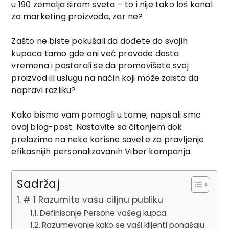
u 190 zemalja širom sveta – to i nije tako loš kanal
za marketing proizvoda, zar ne?
Zašto ne biste pokušali da dođete do svojih
kupaca tamo gde oni već provode dosta
vremena i postarali se da promovišete svoj
proizvod ili uslugu na način koji može zaista da
napravi razliku?
Kako bismo vam pomogli u tome, napisali smo
ovaj blog-post. Nastavite sa čitanjem dok
prelazimo na neke korisne savete za pravljenje
efikasnijih personalizovanih Viber kampanja.
Sadržaj
# 1 Razumite vašu ciljnu publiku
Definisanje Persone vašeg kupca
Razumevanje kako se vaši klijenti ponašaju