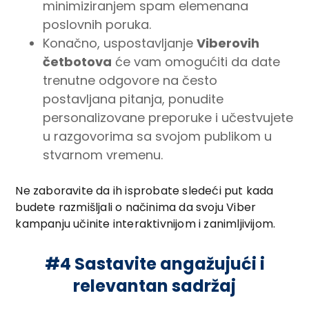
minimiziranjem spam elemenana
poslovnih poruka.
Konačno, uspostavljanje
Viberovih
četbotova
će vam omogućiti da date
trenutne odgovore na često
postavljana pitanja, ponudite
personalizovane preporuke i učestvujete
u razgovorima sa svojom publikom u
stvarnom vremenu.
Ne zaboravite da ih isprobate sledeći put kada
budete razmišljali o načinima da svoju Viber
kampanju učinite interaktivnijom i zanimljivijom.
#4 Sastavite angažujući i
relevantan sadržaj