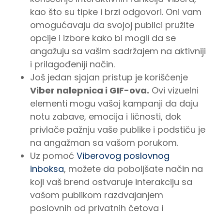
kao što su tipke i brzi odgovori. Oni vam
omogućavaju da svojoj publici pružite
opcije i izbore kako bi mogli da se
angažuju sa vašim sadržajem na aktivniji
i prilagođeniji način.
Još jedan sjajan pristup je korišćenje
Viber nalepnica i GIF-ova.
Ovi vizuelni
elementi mogu vašoj kampanji da daju
notu zabave, emocija i ličnosti, dok
privlače pažnju vaše publike i podstiču je
na angažman sa vašom porukom.
Uz pomoć
Viberovog poslovnog
inboksa
, možete da poboljšate način na
koji vaš brend ostvaruje interakciju sa
vašom publikom razdvajanjem
poslovnih od privatnih četova i