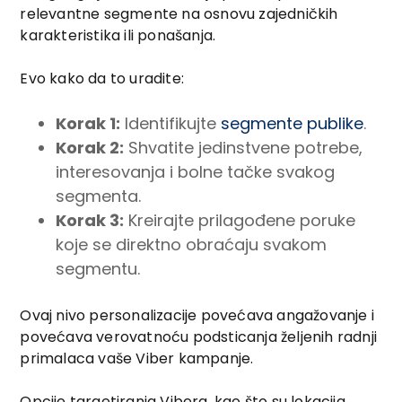
relevantne segmente na osnovu zajedničkih
karakteristika ili ponašanja.
Evo kako da to uradite:
Korak 1:
Identifikujte
segmente publike
.
Korak 2:
Shvatite jedinstvene potrebe,
interesovanja i bolne tačke svakog
segmenta.
Korak 3:
Kreirajte prilagođene poruke
koje se direktno obraćaju svakom
segmentu.
Ovaj nivo personalizacije povećava angažovanje i
povećava verovatnoću podsticanja željenih radnji
primalaca vaše Viber kampanje.
Opcije targetiranja Vibera, kao što su lokacija,