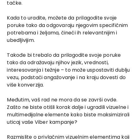
tačke.
Kada to uradite, možete da prilagodite svoje
poruke tako da odgovaraju njegovim specifičnim
potrebama i željama, čineći ih relevantnijim i
ubedljivijim.
Takođe bi trebalo da prilagodite svoje poruke
tako da odražavaju njihov jezik, vrednosti,
interesovanja i težnje – to može uspostaviti dublju
vezu, podstaći angažovanje i na kraju dovesti do
više konverzija.
Međutim, vaš rad ne mora da se završi ovde.
Zašto ne biste otišli ​​korak dalje i ugradili vizuelne i
multimedijalne elemente kako biste maksimizirali
uticaj vaše Viber kampanje?
Razmislite o privlačnim vizuelnim elementima koji