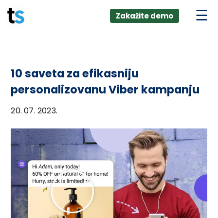
ings
Skip
lver:
Zakažite demo
to
entic AI +
stomer
content
0 + Data
nagement
10 saveta za efikasniju
personalizovanu Viber kampanju
20. 07. 2023.