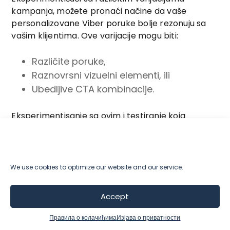
kampanja, možete pronaći načine da vaše
personalizovane Viber poruke bolje rezonuju sa
vašim klijentima. Ove varijacije mogu biti:
Različite poruke,
Raznovrsni vizuelni elementi, ili
Ubedljive CTA kombinacije.
Eksperimentisanje sa ovim i testiranje koja
kombinacija podstiče veći angažman i konverzije,
može vam pomoći da poboljšate ukupnu
personalizovanu marketinšku strategiju za Viber.
We use cookies to optimize our website and our service.
Kakav god uvid da imate u ponašanje i
preferencije svojih kupaca, iskoristite ih da
Accept
smislite privlačnije kombinacije i primenite
uspešne strategije.
Правила о колачићима
Изјава о приватности