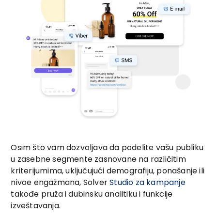
Osim što vam dozvoljava da podelite vašu publiku
u zasebne segmente zasnovane na različitim
kriterijumima, uključujući demografiju, ponašanje ili
nivoe engažmana, Solver
Studio za kampanje
takođe pruža i dubinsku analitiku i funkcije
izveštavanja.