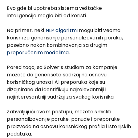
Evo gde bi upotreba sistema veštačke
inteligencije mogla biti od koristi.
Na primer, neki
NLP algoritmi
mogu biti veoma
korisni za generisanje personalizovanih poruka,
posebno nakon kombinovanja sa drugim
preporučenim modelima
.
Pored toga, sa Solver’s studiom za kampanje
možete da generišete sadržaj na osnovu
korisničkog unosa i AI preporuka koje su
dizajnirane da identifikuju najrelevantniji i
najinteresantniji sadržaj za svakog korisnika.
Zahvaljujući ovom pristupu, možete smisliti
personalizovanije poruke, ponude i preporuke
proizvoda na osnovu korisničkog profila i istorijskih
podataka.