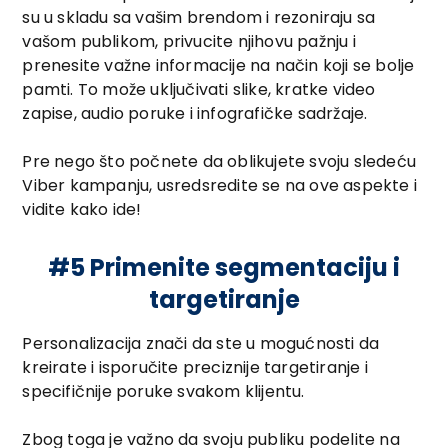
su u skladu sa vašim brendom i rezoniraju sa
vašom publikom, privucite njihovu pažnju i
prenesite važne informacije na način koji se bolje
pamti. To može uključivati slike, kratke video
zapise, audio poruke i infografičke sadržaje.
Pre nego što počnete da oblikujete svoju sledeću
Viber kampanju, usredsredite se na ove aspekte i
vidite kako ide!
#5 Primenite segmentaciju i
targetiranje
Personalizacija znači da ste u mogućnosti da
kreirate i isporučite preciznije targetiranje i
specifičnije poruke svakom klijentu.
Zbog toga je važno da svoju publiku podelite na