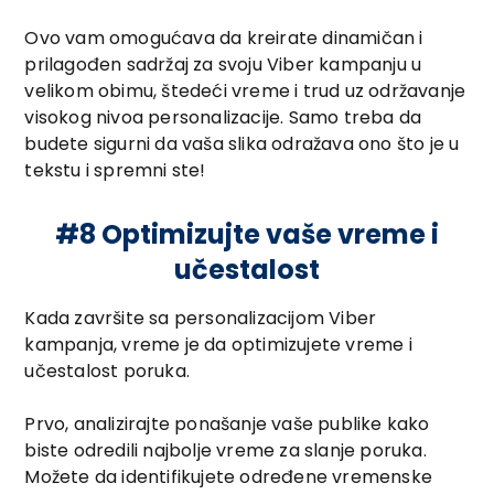
Ovo vam omogućava da kreirate dinamičan i
prilagođen sadržaj za svoju Viber kampanju u
velikom obimu, štedeći vreme i trud uz održavanje
visokog nivoa personalizacije. Samo treba da
budete sigurni da vaša slika odražava ono što je u
tekstu i spremni ste!
#8 Optimizujte vaše vreme i
učestalost
Kada završite sa personalizacijom Viber
kampanja, vreme je da optimizujete vreme i
učestalost poruka.
Prvo, analizirajte ponašanje vaše publike kako
biste odredili najbolje vreme za slanje poruka.
Možete da identifikujete određene vremenske