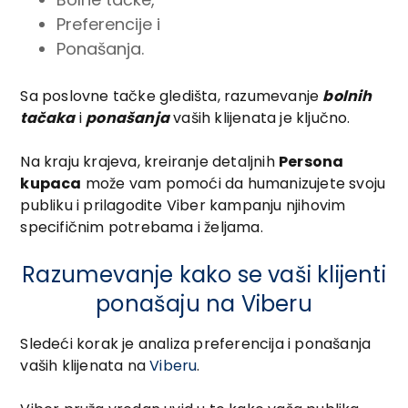
Preferencije i
Ponašanja.
Sa poslovne tačke gledišta, razumevanje
bolnih
tačaka
i
ponašanja
vaših klijenata je ključno.
Na kraju krajeva, kreiranje detaljnih
Persona
kupaca
može vam pomoći da humanizujete svoju
publiku i prilagodite Viber kampanju njihovim
specifičnim potrebama i željama.
Razumevanje kako se vaši klijenti
ponašaju na Viberu
Sledeći korak je analiza preferencija i ponašanja
vaših klijenata na
Viberu
.