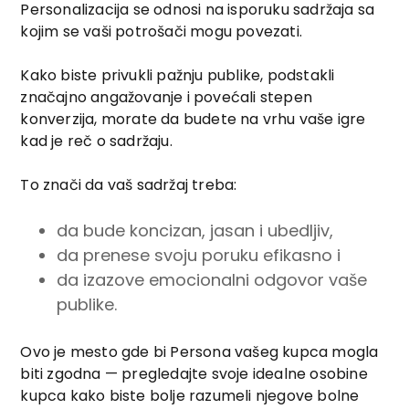
Personalizacija se odnosi na isporuku sadržaja sa
kojim se vaši potrošači mogu povezati.
Kako biste privukli pažnju publike, podstakli
značajno angažovanje i povećali stepen
konverzija, morate da budete na vrhu vaše igre
kad je reč o sadržaju.
To znači da vaš sadržaj treba:
da bude koncizan, jasan i ubedljiv,
da prenese svoju poruku efikasno i
da izazove emocionalni odgovor vaše
publike.
Ovo je mesto gde bi Persona vašeg kupca mogla
biti zgodna — pregledajte svoje idealne osobine
kupca kako biste bolje razumeli njegove bolne