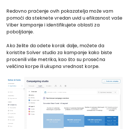
Redovno praćenje ovih pokazatelja može vam
pomoći da steknete vredan uvid u efikasnost vaše
Viber kampanje i identifikujete oblasti za
poboljšanje.
Ako želite da odete korak dalje, možete da
koristite Solver studio za kampanje kako biste
procenili više metrika, kao što su prosečna
veličina korpe ili ukupna vrednost korpe.