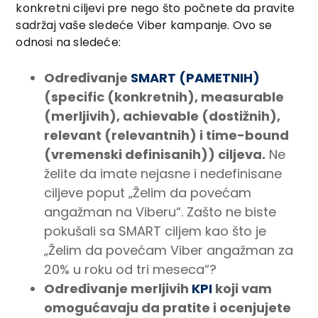
konkretni ciljevi pre nego što počnete da pravite
sadržaj vaše sledeće Viber kampanje. Ovo se
odnosi na sledeće:
Određivanje
SMART (PAMETNIH)
(specific (konkretnih), measurable
(merljivih), achievable (dostižnih),
relevant (relevantnih) i time-bound
(vremenski definisanih)) ciljeva.
Ne
želite da imate nejasne i nedefinisane
ciljeve poput „Želim da povećam
angažman na Viberu“. Zašto ne biste
pokušali sa SMART ciljem kao što je
„Želim da povećam Viber angažman za
20% u roku od tri meseca“?
Određivanje merljivih
KPI
koji vam
omogućavaju da pratite i ocenjujete