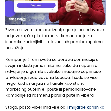
Živimo u svetu personalizacije gde je posedovanje
odgovarajuće platforme zа komunikaciju za
isporuku zanimljivih i relevantnih poruka kupcima
najvažnije.
Kompanije širom sveta se bore za dominaciju u
svojim industrijama i nišama, tako da napori za
izdvajanje iz gomile svakako značajno doprinose
privlačenju i zadržavanju kupaca. I sada se više
nego ikad oslanjaju na kanale kao što su
marketing putem e-pošte ili personalizovane
kampanje za razmenu poruka putem Vibera.
Stoga, pošto Viber ima više od
1 milijarde korisnika