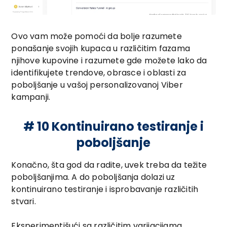
Ovo vam može pomoći da bolje razumete
ponašanje svojih kupaca u različitim fazama
njihove kupovine i razumete gde možete lako da
identifikujete trendove, obrasce i oblasti za
poboljšanje u vašoj personalizovanoj Viber
kampanji.
# 10 Kontinuirano testiranje i
poboljšanje
Konačno, šta god da radite, uvek treba da težite
poboljšanjima. A do poboljšanja dolazi uz
kontinuirano testiranje i isprobavanje različitih
stvari.
Eksperimentišući sa različitim varijacijama