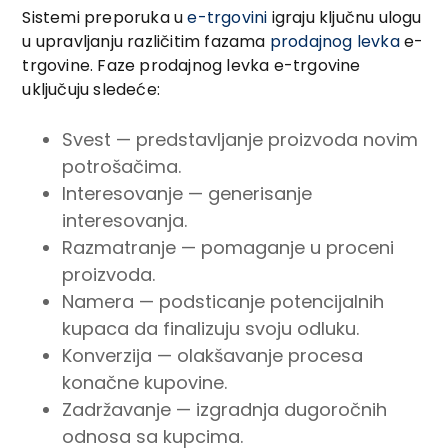
Sistemi preporuka u
e-trgovini
igraju ključnu ulogu
u upravljanju različitim fazama
prodajnog levka
e-
trgovine. Faze prodajnog levka e-trgovine
uključuju sledeće:
Svest — predstavljanje proizvoda novim
potrošačima.
Interesovanje — generisanje
interesovanja.
Razmatranje — pomaganje u proceni
proizvoda.
Namera — podsticanje potencijalnih
kupaca da finalizuju svoju odluku.
Konverzija — olakšavanje procesa
konačne kupovine.
Zadržavanje — izgradnja dugoročnih
odnosa sa kupcima.