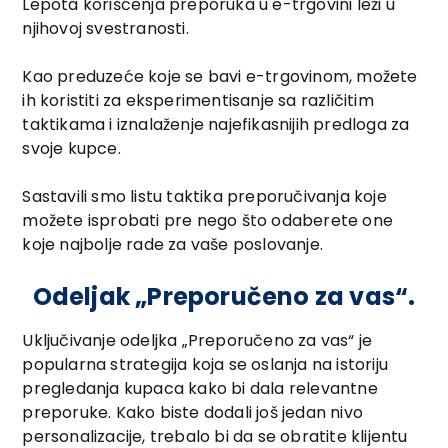
Lepota korišćenja preporuka u e-trgovini leži u
njihovoj svestranosti.
Kao preduzeće koje se bavi e-trgovinom, možete
ih koristiti za eksperimentisanje sa različitim
taktikama i iznalaženje najefikasnijih predloga za
svoje kupce.
Sastavili smo listu taktika preporučivanja koje
možete isprobati pre nego što odaberete one
koje najbolje rade za vaše poslovanje.
Odeljak „Preporučeno za vas“.
Uključivanje odeljka „Preporučeno za vas“ je
popularna strategija koja se oslanja na istoriju
pregledanja kupaca kako bi dala relevantne
preporuke. Kako biste dodali još jedan nivo
personalizacije, trebalo bi da se obratite klijentu