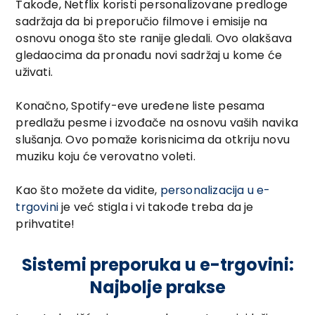
Takođe, Netflix koristi personalizovane predloge
sadržaja da bi preporučio filmove i emisije na
osnovu onoga što ste ranije gledali. Ovo olakšava
gledaocima da pronađu novi sadržaj u kome će
uživati.
Konačno, Spotify-eve uređene liste pesama
predlažu pesme i izvođače na osnovu vaših navika
slušanja. Ovo pomaže korisnicima da otkriju novu
muziku koju će verovatno voleti.
Kao što možete da vidite,
personalizacija u e-
trgovini
je već stigla i vi takođe treba da je
prihvatite!
Sistemi preporuka u e-trgovini:
Najbolje prakse