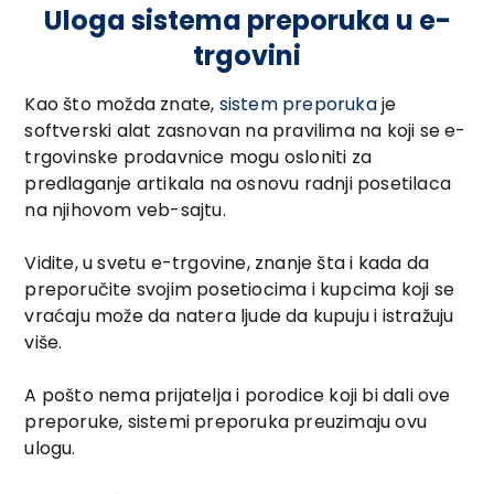
Uloga sistema preporuka u e-
trgovini
Kao što možda znate,
sistem preporuka
je
softverski alat zasnovan na pravilima na koji se e-
trgovinske prodavnice mogu osloniti za
predlaganje artikala na osnovu radnji posetilaca
na njihovom veb-sajtu.
Vidite, u svetu e-trgovine, znanje šta i kada da
preporučite svojim posetiocima i kupcima koji se
vraćaju može da natera ljude da kupuju i istražuju
više.
A pošto nema prijatelja i porodice koji bi dali ove
preporuke, sistemi preporuka preuzimaju ovu
ulogu.