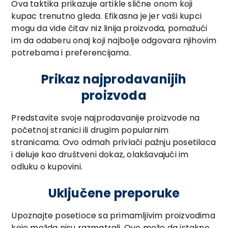
Ova taktika prikazuje artikle slične onom koji
kupac trenutno gleda. Efikasna je jer vaši kupci
mogu da vide čitav niz linija proizvoda, pomažući
im da odaberu onaj koji najbolje odgovara njihovim
potrebama i preferencijama.
Prikaz najprodavanijih
proizvoda
Predstavite svoje najprodavanije proizvode na
početnoj stranici ili drugim popularnim
stranicama. Ovo odmah privlači pažnju posetilaca
i deluje kao društveni dokaz, olakšavajući im
odluku o kupovini.
Uključene preporuke
Upoznajte posetioce sa primamljivim proizvodima
koje možda nisu razmatrali. Ovo može da istakne