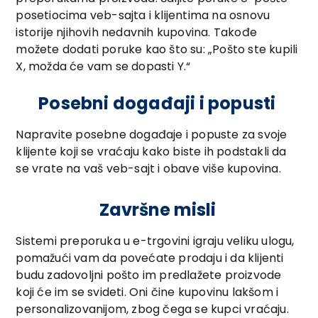
posetiocima veb-sajta i klijentima na osnovu
istorije njihovih nedavnih kupovina. Takođe
možete dodati poruke kao što su: „Pošto ste kupili
X, možda će vam se dopasti Y.“
Posebni događaji i popusti
Napravite posebne događaje i popuste za svoje
klijente koji se vraćaju kako biste ih podstakli da
se vrate na vaš veb-sajt i obave više kupovina.
Završne misli
Sistemi preporuka u e-trgovini igraju veliku ulogu,
pomažući vam da povećate prodaju i da klijenti
budu zadovoljni pošto im predlažete proizvode
koji će im se svideti. Oni čine kupovinu lakšom i
personalizovanijom, zbog čega se kupci vraćaju.