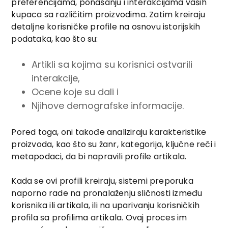
preferencijama, ponašanju i interakcijama vaših
kupaca sa različitim proizvodima. Zatim kreiraju
detaljne korisničke profile na osnovu istorijskih
podataka, kao što su:
Artikli sa kojima su korisnici ostvarili
interakcije,
Ocene koje su dali i
Njihove demografske informacije.
Pored toga, oni takođe analiziraju karakteristike
proizvoda, kao što su žanr, kategorija, ključne reči i
metapodaci, da bi napravili profile artikala.
Kada se ovi profili kreiraju, sistemi preporuka
naporno rade na pronalaženju sličnosti između
korisnika ili artikala, ili na uparivanju korisničkih
profila sa profilima artikala. Ovaj proces im