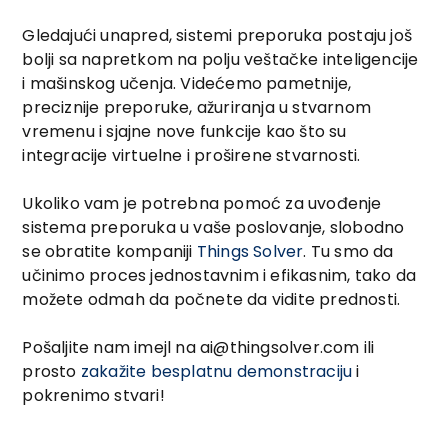
Gledajući unapred, sistemi preporuka postaju još
bolji sa napretkom na polju veštačke inteligencije
i mašinskog učenja. Videćemo pametnije,
preciznije preporuke, ažuriranja u stvarnom
vremenu i sjajne nove funkcije kao što su
integracije virtuelne i proširene stvarnosti.
Ukoliko vam je potrebna pomoć za uvođenje
sistema preporuka u vaše poslovanje, slobodno
se obratite kompaniji
Things Solver
. Tu smo da
učinimo proces jednostavnim i efikasnim, tako da
možete odmah da počnete da vidite prednosti.
Pošaljite nam imejl na ai@thingsolver.com ili
prosto
zakažite besplatnu demonstraciju
i
pokrenimo stvari!