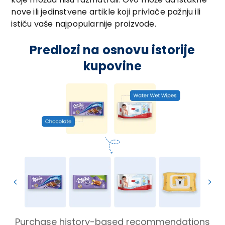
nove ili jedinstvene artikle koji privlače pažnju ili
ističu vaše najpopularnije proizvode.
Predlozi na osnovu istorije
kupovine
Purchase history-based recommendations