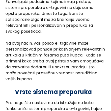
Zahvaljujući podacima kojima imaju pristup,
sistemi preporuka u e-trgovini ne daju samo
opšte preporuke. Umesto toga, koriste
sofisticirane algoritme za kreiranje veoma
relevantnih i personalizovanih preporuka za
svakog posetioca.
Na ovaj način, vaš posao e-trgovine može
personalizovati ponude prikazivanjem relevantnih
artikala u kritičnim fazama puta kupca. Kada se
primeni kako treba, ovaj pristup vam omogućava
da ostvarite dodatnu ili unakrsnu prodaju, što
može povećati prosečnu vrednost narudžbina
vaših kupaca.
Vrste sistema preporuka
Pre nego što nastavimo da istražujemo kako
funkcionišu sistemi preporuka u e-trgovini, hajde