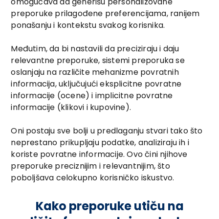
omogućava da generišu personalizovane
preporuke prilagođene preferencijama, ranijem
ponašanju i kontekstu svakog korisnika.
Međutim, da bi nastavili da preciziraju i daju
relevantne preporuke, sistemi preporuka se
oslanjaju na različite mehanizme povratnih
informacija, uključujući eksplicitne povratne
informacije (ocene) i implicitne povratne
informacije (klikovi i kupovine).
Oni postaju sve bolji u predlaganju stvari tako što
neprestano prikupljaju podatke, analiziraju ih i
koriste povratne informacije. Ovo čini njihove
preporuke preciznijim i relevantnijim, što
poboljšava celokupno korisničko iskustvo.
Kako preporuke utiču na