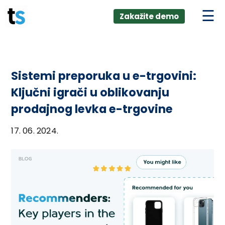
ings
Skip
lver:
Zakažite demo
to
entic AI +
stomer
content
0 + Data
nagement
Sistemi preporuka u e-trgovini:
Ključni igrači u oblikovanju
prodajnog levka e-trgovine
17. 06. 2024.