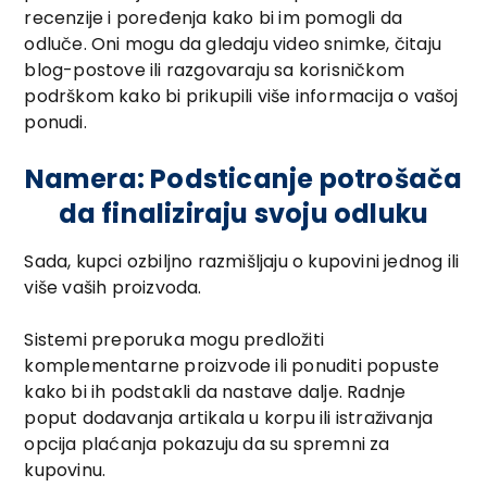
recenzije i poređenja kako bi im pomogli da
odluče. Oni mogu da gledaju video snimke, čitaju
blog-postove ili razgovaraju sa korisničkom
podrškom kako bi prikupili više informacija o vašoj
ponudi.
Namera: Podsticanje potrošača
da finaliziraju svoju odluku
Sada, kupci ozbiljno razmišljaju o kupovini jednog ili
više vaših proizvoda.
Sistemi preporuka mogu predložiti
komplementarne proizvode ili ponuditi popuste
kako bi ih podstakli da nastave dalje. Radnje
poput dodavanja artikala u korpu ili istraživanja
opcija plaćanja pokazuju da su spremni za
kupovinu.