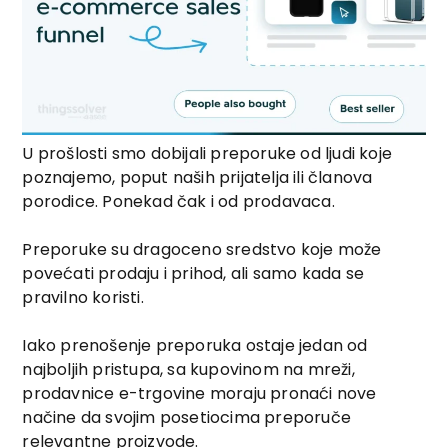
U prošlosti smo dobijali preporuke od ljudi koje
poznajemo, poput naših prijatelja ili članova
porodice. Ponekad čak i od prodavaca.
Preporuke su dragoceno sredstvo koje može
povećati prodaju i prihod, ali samo kada se
pravilno koristi.
Iako prenošenje preporuka ostaje jedan od
najboljih pristupa, sa kupovinom na mreži,
prodavnice e-trgovine moraju pronaći nove
načine da svojim posetiocima preporuče
relevantne proizvode.