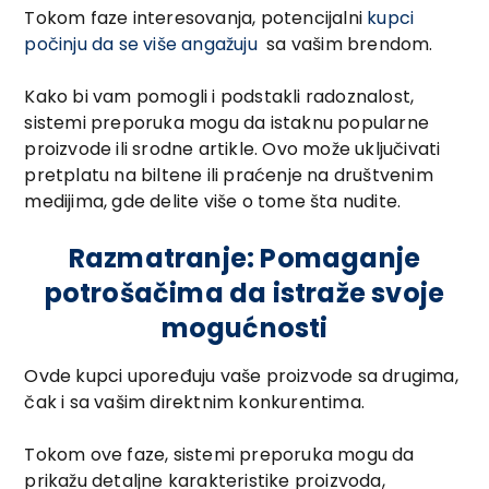
Tokom faze interesovanja, potencijalni
kupci
počinju da se više angažuju
sa vašim brendom.
Kako bi vam pomogli i podstakli radoznalost,
sistemi preporuka mogu da istaknu popularne
proizvode ili srodne artikle. Ovo može uključivati
pretplatu na biltene ili praćenje na društvenim
medijima, gde delite više o tome šta nudite.
Razmatranje: Pomaganje
potrošačima da istraže svoje
mogućnosti
Ovde kupci upoređuju vaše proizvode sa drugima,
čak i sa vašim direktnim konkurentima.
Tokom ove faze, sistemi preporuka mogu da
prikažu detaljne karakteristike proizvoda,