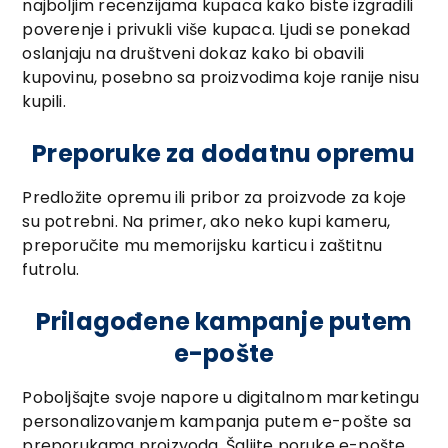
najboljim recenzijama kupaca kako biste izgradili
poverenje i privukli više kupaca. Ljudi se ponekad
oslanjaju na društveni dokaz kako bi obavili
kupovinu, posebno sa proizvodima koje ranije nisu
kupili.
Preporuke za dodatnu opremu
Predložite opremu ili pribor za proizvode za koje
su potrebni. Na primer, ako neko kupi kameru,
preporučite mu memorijsku karticu i zaštitnu
futrolu.
Prilagođene kampanje putem
e-pošte
Poboljšajte svoje napore u digitalnom marketingu
personalizovanjem kampanja putem e-pošte sa
preporukama proizvoda. Šaljite poruke e-pošte