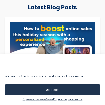
Latest Blog Posts
We use cookies to optimize our website and our service.
Kako povećati online
Accept
prodaju u ovoj prazničnoj
Правила о колачићима
Изјава о приватности
sezoni uz personalizovano