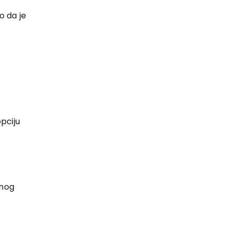
o da je
pciju
čnog