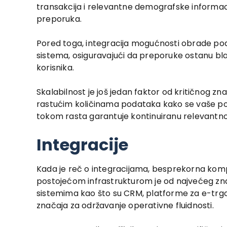
transakcija i relevantne demografske informaci
preporuka.
Pored toga, integracija mogućnosti obrade p
sistema, osiguravajući da preporuke ostanu 
korisnika.
Skalabilnost je još jedan faktor od kritičnog 
rastućim količinama podataka kako se vaše posl
tokom rasta garantuje kontinuiranu relevantnos
Integracije
Kada je reč o integracijama, besprekorna ko
postojećom infrastrukturom je od najvećeg zn
sistemima kao što su CRM, platforme za e-trgovi
značaja za održavanje operativne fluidnosti.