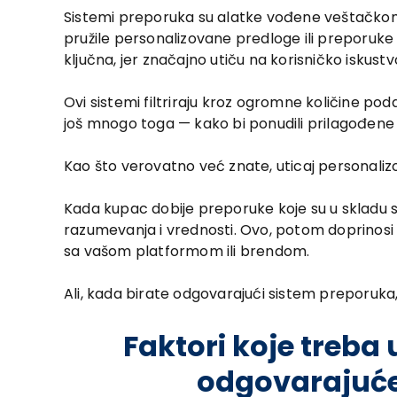
Sistemi preporuka su alatke vođene veštačkom i
pružile personalizovane predloge ili preporuke 
ključna, jer značajno utiču na korisničko iskustv
Ovi sistemi filtriraju kroz ogromne količine po
još mnogo toga — kako bi ponudili prilagođene p
Kao što verovatno već znate, uticaj personali
Kada kupac dobije preporuke koje su u skladu 
razumevanja i vrednosti. Ovo, potom doprinosi
sa vašom platformom ili brendom.
Ali, kada birate odgovarajući sistem preporuka, 
Faktori koje treba 
odgovarajuć