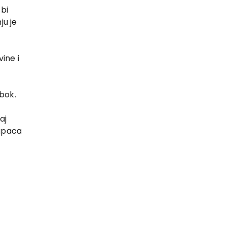
 bi
ju je
ine i
bok.
aj
upaca