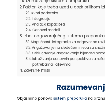
Razumevanje sistema preporuka
Faktori koje treba uzeti u obzir priliko
Izvori podataka
Integracije
Analtički kapaciteti
Cenovni modeli
Izbor odgovarajućeg sistema preporuka: 
Mogućnosti integracije za odgovor na razl
Angažovanje na sledećem nivou sa snažn
Otključavanje angažovanja klijenata pomoć
Istraživanje cenovnih perspektiva za rešen
potrebama i ciljevima
Završne misli
Razumevanj
Objasnimo ponovo
sistem preporuka
na brzinu