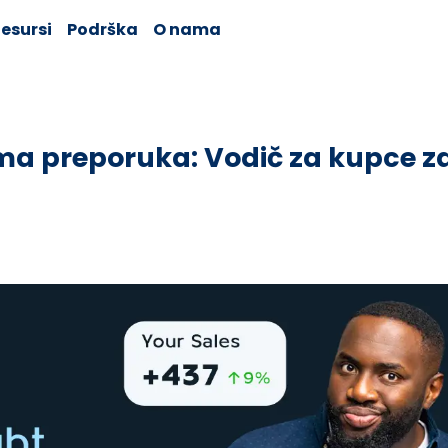
esursi
Podrška
O nama
ma preporuka: Vodič za kupce z