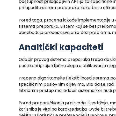
Dostupnost prilagodljivih API-ja za specifične 
prilagodite sistem preporuka kako biste efikasn
Pored toga, procena lakoće implementacije u o
sistema preporuka. Sistem koji se besprekorno 
obezbeđuje proces usvajanja bez problema, minim
Analtički kapaciteti
Odabir pravog sistema preporuka treba da ukl
pošto oni igraju ključnu ulogu u oblikovanju njeg
Procena algoritamske fleksibilnosti sistema po
specifičnim poslovnim ciljevima. Bilo da se radi 
hibridnim pristupima, odabir sistema koji nudi 
Pored preporučivanja proizvoda ili sadržaja, mo
korisnika je vitalna karakteristika. Ovde bi treb
dešifruju korisničke preferencije i trendove, pru