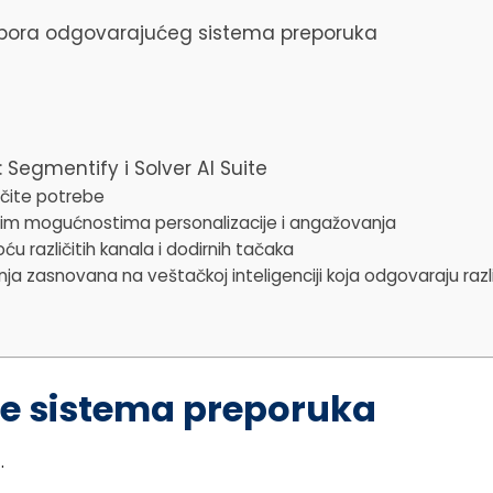
m izbora odgovarajućeg sistema preporuka
Segmentify i Solver AI Suite
ičite potrebe
im mogućnostima personalizacije i angažovanja
u različitih kanala i dodirnih tačaka
ja zasnovana na veštačkoj inteligenciji koja odgovaraju razl
e sistema preporuka
.