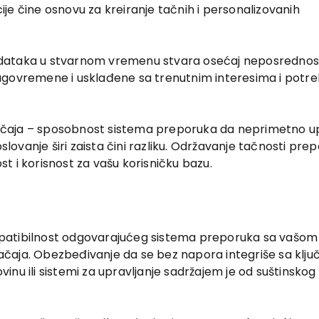
je čine osnovu za kreiranje tačnih i personalizovanih
odataka u stvarnom vremenu stvara osećaj neposrednos
blagovremene i usklađene sa trenutnim interesima i pot
značaja – sposobnost sistema preporuka da neprimetno u
ovanje širi zaista čini razliku. Održavanje tačnosti pre
t i korisnost za vašu korisničku bazu.
mpatibilnost odgovarajućeg sistema preporuka sa vašom
ačaja. Obezbeđivanje da se bez napora integriše sa klju
nu ili sistemi za upravljanje sadržajem je od suštinskog