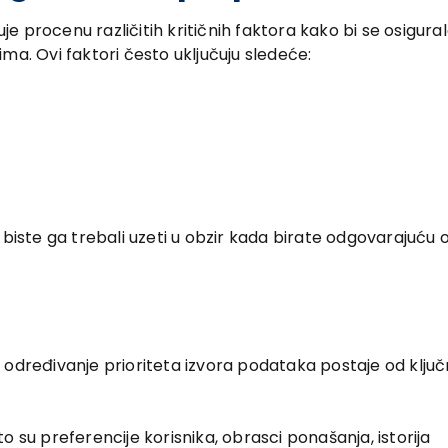
 procenu različitih kritičnih faktora kako bi se osigural
ma. Ovi faktori često uključuju sledeće:
 biste ga trebali uzeti u obzir kada birate odgovarajuću o
 određivanje prioriteta izvora podataka postaje od klju
što su preferencije korisnika, obrasci ponašanja, istorija