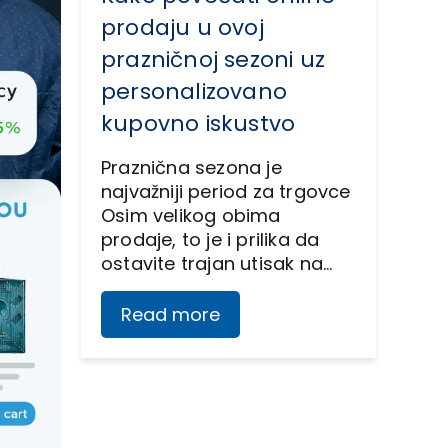
prodaju u ovoj
prazničnoj sezoni uz
personalizovano
kupovno iskustvo
Praznična sezona je
najvažniji period za trgovce
Osim velikog obima
prodaje, to je i prilika da
ostavite trajan utisak na…
Read more