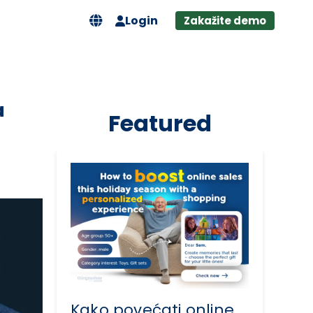
Login
Zakažite demo
a
Featured
Kako povećati online