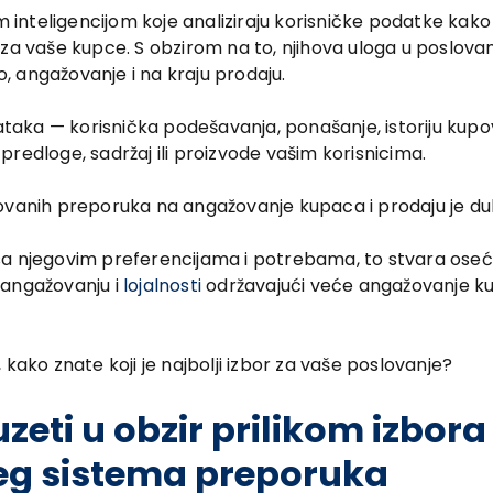
nteligencijom koje analiziraju korisničke podatke kako
za vaše kupce. S obzirom na to, njihova uloga u poslovan
o, angažovanje i na kraju prodaju.
dataka — korisnička podešavanja, ponašanje, istoriju kupov
redloge, sadržaj ili proizvode vašim korisnicima.
zovanih preporuka na angažovanje kupaca i prodaju je du
sa njegovim preferencijama i potrebama, to stvara oseć
 angažovanju i
lojalnosti
održavajući veće angažovanje k
kako znate koji je najbolji izbor za vaše poslovanje?
uzeti u obzir prilikom izbora
eg sistema preporuka