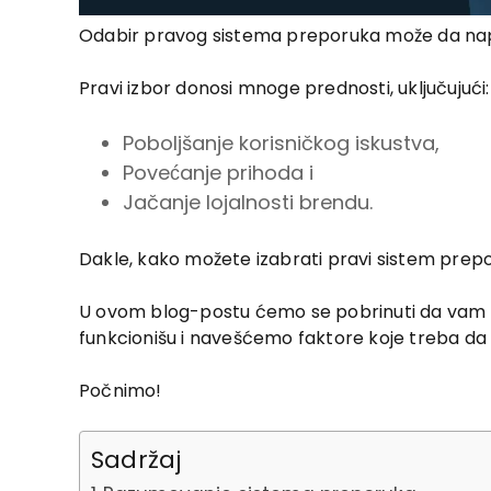
Odabir pravog sistema preporuka može da napra
Pravi izbor donosi mnoge prednosti, uključujući:
Poboljšanje korisničkog iskustva,
Povećanje prihoda i
Jačanje lojalnosti brendu.
Dakle, kako možete izabrati pravi sistem prep
U ovom blog-postu ćemo se pobrinuti da vam
funkcionišu i navešćemo faktore koje treba da
Počnimo!
Sadržaj