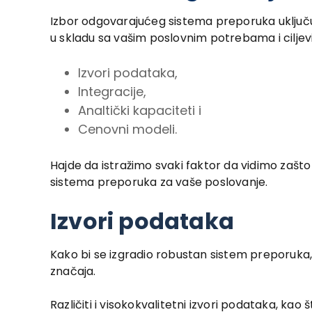
Izbor odgovarajućeg sistema preporuka uključuje
u skladu sa vašim poslovnim potrebama i ciljevi
Izvori podataka,
Integracije,
Analtički kapaciteti i
Cenovni modeli.
Hajde da istražimo svaki faktor da vidimo zašto
sistema preporuka za vaše poslovanje.
Izvori podataka
Kako bi se izgradio robustan sistem preporuka,
značaja.
Različiti i visokokvalitetni izvori podataka, kao 