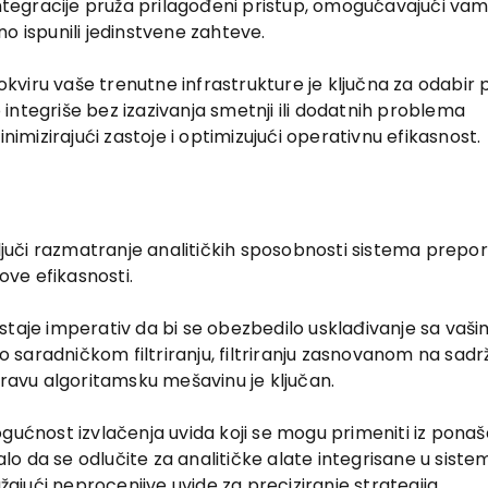
integracije pruža prilagođeni pristup, omogućavajući va
o ispunili jedinstvene zahteve.
kviru vaše trenutne infrastrukture je ključna za odabir
integriše bez izazivanja smetnji ili dodatnih problema
izirajući zastoje i optimizujući operativnu efikasnost.
juči razmatranje analitičkih sposobnosti sistema prepo
ove efikasnosti.
staje imperativ da bi se obezbedilo usklađivanje sa vaši
o saradničkom filtriranju, filtriranju zasnovanom na sadrža
pravu algoritamsku mešavinu je ključan.
gućnost izvlačenja uvida koji se mogu primeniti iz ponaš
alo da se odlučite za analitičke alate integrisane u sistem
žajući neprocenjive uvide za preciziranje strategija.