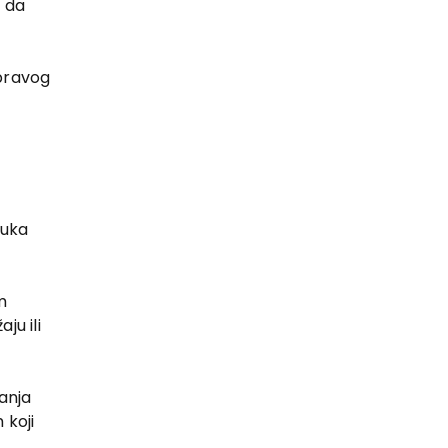
m da
 pravog
ruka
m
ju ili
anja
 koji