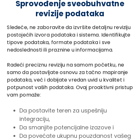
Sprovođenje sveobuhvatne
revizije podataka
Sledeće, ne zaboravite da izvršite detaljnu reviziju
postojećih izvora podataka i sistema. Identifikujte
tipove podataka, formate podataka i sve
nedoslednosti ili praznine u informacijama.
Radeći preciznu reviziju na samom početku, ne
samo da postavljate osnovu za tačno mapiranje
podataka, već i dobijate vredan uvid u kvalitet i
potpunost vaših podataka. Ovaj proaktivni pristup
vam pomaže:
Da postavite teren za uspešniju
integraciju,
Da smanjite potencijalne izazove i
Da povećate ukupnu pouzdanost vašeg