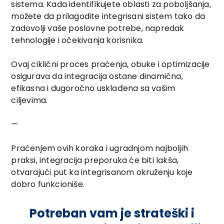
sistema. Kada identifikujete oblasti za poboljšanja,
možete da prilagodite integrisani sistem tako da
zadovolji vaše poslovne potrebe, napredak
tehnologije i očekivanja korisnika.
Ovaj ciklični proces praćenja, obuke i optimizacije
osigurava da integracija ostane dinamična,
efikasna i dugoročno usklađena sa vašim
ciljevima.
—
Praćenjem ovih koraka i ugradnjom najboljih
praksi, integracija preporuka će biti lakša,
otvarajući put ka integrisanom okruženju koje
dobro funkcioniše.
Potreban vam je strateški i