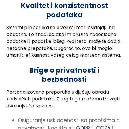
Kvalitet i konzistentnost
podataka
Sistemi preporuka se u velikoj meri oslanjaju na
podatke. To znači da ako im pružite nedosledne
podatke ili podatke lošeg kvaliteta, možete dobiti
netačne preporuke. Dugoročno, ovo bi moglo
umanjiti efikasnost vašeg celog martech sistema.
Brige o privatnosti i
bezbednosti
Personalizovane preporuke uključuju obradu
korisničkih podataka. Zbog toga možemo izdvojiti
dva najveća izazova:
Osiguranje usklađenosti sa propisima o
privatnosti, kao što su
GDPR
ili
CCPA
i