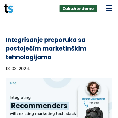
ings
Skip
lver:
Zakažite demo
to
entic AI +
stomer
content
0 + Data
nagement
Integrisanje preporuka sa
postojećim marketinškim
tehnologijama
13. 03. 2024.