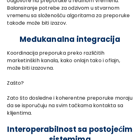
odgovore na preporuke u realnom vremenu.
Balansiranje potrebe za odzivom u stvarnom
vremenu sa složenošću algoritama za preporuke
takođe može biti izazov.
Međukanalna integracija
Koordinacija preporuka preko različitih
marketinških kanala, kako onlajn tako i oflajn,
može biti izazovna.
Zašto?
Zato što dosledne i koherentne preporuke moraju
da se isporučuju na svim tačkama kontakta sa
klijentima.
Interoperabilnost sa postojećim
sistemima