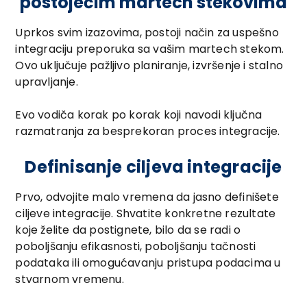
postojećim martech stekovima
Uprkos svim izazovima, postoji način za uspešno
integraciju preporuka sa vašim martech stekom.
Ovo uključuje pažljivo planiranje, izvršenje i stalno
upravljanje.
Evo vodiča korak po korak koji navodi ključna
razmatranja za besprekoran proces integracije.
Definisanje ciljeva integracije
Prvo, odvojite malo vremena da jasno definišete
ciljeve integracije. Shvatite konkretne rezultate
koje želite da postignete, bilo da se radi o
poboljšanju efikasnosti, poboljšanju tačnosti
podataka ili omogućavanju pristupa podacima u
stvarnom vremenu.