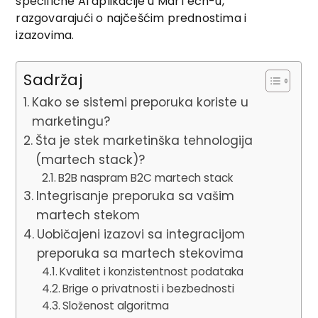
specifične AI aplikacije u MarTech-u,
razgovarajući o najčešćim prednostima i
izazovima.
Sadržaj
Kako se sistemi preporuka koriste u
marketingu?
Šta je stek marketinška tehnologija
(martech stack)?
B2B naspram B2C martech stack
Integrisanje preporuka sa vašim
martech stekom
Uobičajeni izazovi sa integracijom
preporuka sa martech stekovima
Kvalitet i konzistentnost podataka
Brige o privatnosti i bezbednosti
Složenost algoritma