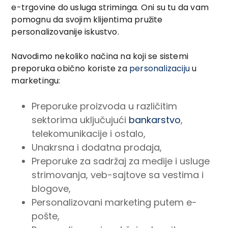
e-trgovine do usluga striminga. Oni su tu da vam
pomognu da svojim klijentima pružite
personalizovanije iskustvo.
Navodimo nekoliko načina na koji se sistemi
preporuka obično koriste za
personalizaciju
u
marketingu:
Preporuke proizvoda u različitim
sektorima uključujući
bankarstvo
,
telekomunikacije i ostalo,
Unakrsna i dodatna prodaja,
Preporuke za sadržaj za medije i usluge
strimovanja, veb-sajtove sa vestima i
blogove,
Personalizovani marketing putem e-
pošte,