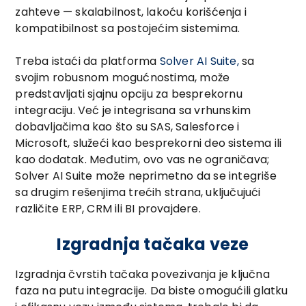
zahteve — skalabilnost, lakoću korišćenja i
kompatibilnost sa postojećim sistemima.
Treba istaći da platforma
Solver AI Suite,
sa
svojim robusnom mogućnostima, može
predstavljati sjajnu opciju za besprekornu
integraciju. Već je integrisana sa vrhunskim
dobavljačima kao što su SAS, Salesforce i
Microsoft, služeći kao besprekorni deo sistema ili
kao dodatak. Međutim, ovo vas ne ograničava;
Solver AI Suite može neprimetno da se integriše
sa drugim rešenjima trećih strana, uključujući
različite ERP, CRM ili BI provajdere.
Izgradnja tačaka veze
Izgradnja čvrstih tačaka povezivanja je ključna
faza na putu integracije. Da biste omogućili glatku