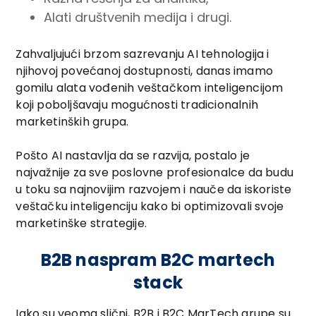
Alati društvenih medija i drugi.
Zahvaljujući brzom sazrevanju AI tehnologija i
njihovoj povećanoj dostupnosti, danas imamo
gomilu alata vođenih veštačkom inteligencijom
koji poboljšavaju mogućnosti tradicionalnih
marketinških grupa.
Pošto AI nastavlja da se razvija, postalo je
najvažnije za sve poslovne profesionalce da budu
u toku sa najnovijim razvojem i nauče da iskoriste
veštačku inteligenciju kako bi optimizovali svoje
marketinške strategije.
B2B naspram B2C martech
stack
Iako su veoma slični, B2B i B2C MarTech grupe su