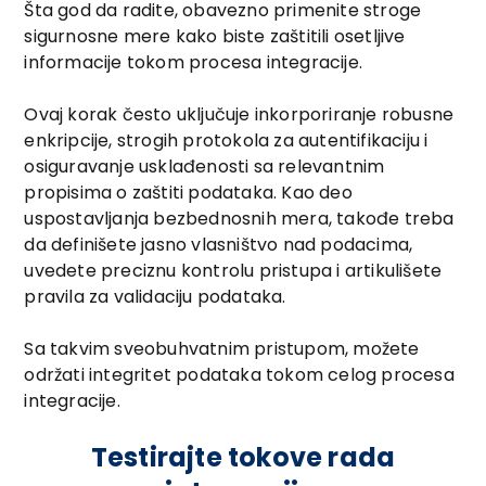
Šta god da radite, obavezno primenite stroge
sigurnosne mere kako biste zaštitili osetljive
informacije tokom procesa integracije.
Ovaj korak često uključuje inkorporiranje robusne
enkripcije, strogih protokola za autentifikaciju i
osiguravanje usklađenosti sa relevantnim
propisima o zaštiti podataka. Kao deo
uspostavljanja bezbednosnih mera, takođe treba
da definišete jasno vlasništvo nad podacima,
uvedete preciznu kontrolu pristupa i artikulišete
pravila za validaciju podataka.
Sa takvim sveobuhvatnim pristupom, možete
održati integritet podataka tokom celog procesa
integracije.
Testirajte tokove rada