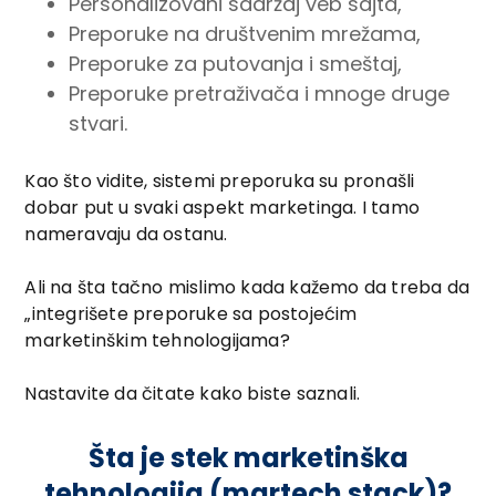
Personalizovani sadržaj veb sajta,
Preporuke na društvenim mrežama,
Preporuke za putovanja i smeštaj,
Preporuke pretraživača i mnoge druge
stvari.
Kao što vidite, sistemi preporuka su pronašli
dobar put u svaki aspekt marketinga. I tamo
nameravaju da ostanu.
Ali na šta tačno mislimo kada kažemo da treba da
„integrišete preporuke sa postojećim
marketinškim tehnologijama?
Nastavite da čitate kako biste saznali.
Šta je stek marketinška
tehnologija (martech stack)?