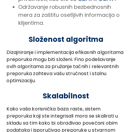
Održavanje robusnih bezbednosnih
mera za zaštitu osetljivih informacija o
klijentima.
Složenost algoritma
Dizajniranje i implementacija efikasnih algoritama
preporuka mogu biti složeni. Fino podešavanje
ovih algoritama za pružanje tačnih i relevantnih
preporuka zahteva vašu stručnost i stalnu
optimizaciju.
Skalabilnost
Kako vaša korisnička baza raste, sistem
preporuka koji ste integrisali mora se skalirati u
skladu sa tim kako bi obrađivao povećani obim
podataka i isporučivao preporuke u stvarnom