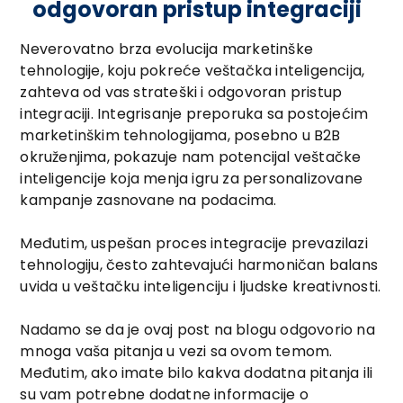
odgovoran pristup integraciji
Neverovatno brza evolucija marketinške
tehnologije, koju pokreće veštačka inteligencija,
zahteva od vas strateški i odgovoran pristup
integraciji. Integrisanje preporuka sa postojećim
marketinškim tehnologijama, posebno u B2B
okruženjima, pokazuje nam potencijal veštačke
inteligencije koja menja igru za personalizovane
kampanje zasnovane na podacima.
Međutim, uspešan proces integracije prevazilazi
tehnologiju, često zahtevajući harmoničan balans
uvida u veštačku inteligenciju i ljudske kreativnosti.
Nadamo se da je ovaj post na blogu odgovorio na
mnoga vaša pitanja u vezi sa ovom temom.
Međutim, ako imate bilo kakva dodatna pitanja ili
su vam potrebne dodatne informacije o