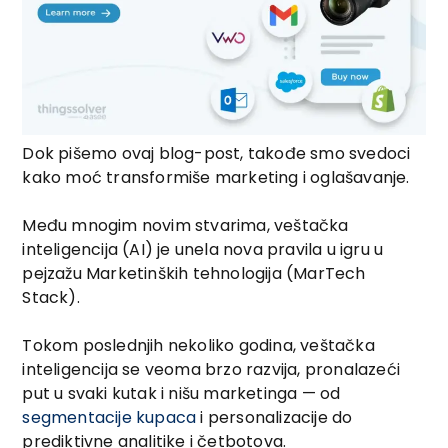
Dok pišemo ovaj blog-post, takođe smo svedoci
kako moć transformiše marketing i oglašavanje.
Među mnogim novim stvarima, veštačka
inteligencija (AI) je unela nova pravila u igru u
pejzažu Marketinških tehnologija (MarTech
Stack).
Tokom poslednjih nekoliko godina, veštačka
inteligencija se veoma brzo razvija, pronalazeći
put u svaki kutak i nišu marketinga — od
segmentacije kupaca
i personalizacije do
prediktivne analitike i četbotova.