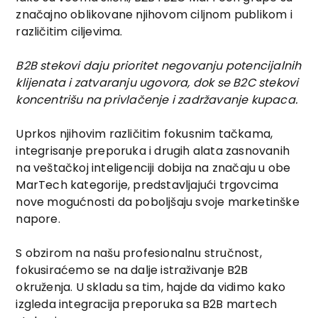
značajno oblikovane njihovom ciljnom publikom i
različitim ciljevima.
B2B stekovi daju prioritet negovanju potencijalnih
klijenata i zatvaranju ugovora, dok se B2C stekovi
koncentrišu na privlačenje i zadržavanje kupaca.
Uprkos njihovim različitim fokusnim tačkama,
integrisanje preporuka i drugih alata zasnovanih
na veštačkoj inteligenciji dobija na značaju u obe
MarTech kategorije, predstavljajući trgovcima
nove mogućnosti da poboljšaju svoje marketinške
napore.
S obzirom na našu profesionalnu stručnost,
fokusiraćemo se na dalje istraživanje B2B
okruženja. U skladu sa tim, hajde da vidimo kako
izgleda integracija preporuka sa B2B martech