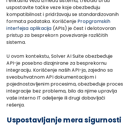
i efikasnu vezu između sistema, trebalo bi da
uspostavite tačke veze koje obezbeđuju
kompatibilnost i pridržavaju se standardizovanih
formata podataka. Korišćenje
Propgramskih
interfejsa aplikacija
(APIs) je čest i delotovoran
pristup za besprekorn povezivanje različitih
sistema.
U ovom kontekstu, Solver AI Suite obezbeđuje
API-je posebno dizajnirane za besprekornu
integraciju. Korišćenje naših API-ja, zajedno sa
sveobuhvatnom API dokumentacijom i
pojednostavljenim procesima, obezbeđuje proces
integracije bez problema, bilo da njime upravlja
vaše interno IT odeljenje ili drugi dobavljači
rešenja.
Uspostavljanje mera sigurnosti