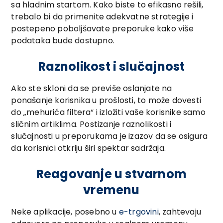
sa hladnim startom. Kako biste to efikasno rešili,
trebalo bi da primenite adekvatne strategije i
postepeno poboljšavate preporuke kako više
podataka bude dostupno.
Raznolikost i slučajnost
Ako ste skloni da se previše oslanjate na
ponašanje korisnika u prošlosti, to može dovesti
do „mehurića filtera“ i izložiti vaše korisnike samo
sličnim artiklima. Postizanje raznolikosti i
slučajnosti u preporukama je izazov da se osigura
da korisnici otkriju širi spektar sadržaja.
Reagovanje u stvarnom
vremenu
Neke aplikacije, posebno u
e-trgovini
, zahtevaju