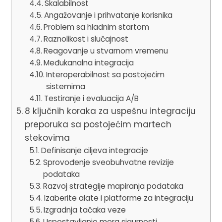
Skalabilnost
Angažovanje i prihvatanje korisnika
Problem sa hladnim startom
Raznolikost i slučajnost
Reagovanje u stvarnom vremenu
Međukanalna integracija
Interoperabilnost sa postojećim
sistemima
Testiranje i evaluacija A/B
8 ključnih koraka za uspešnu integraciju
preporuka sa postojećim martech
stekovima
Definisanje ciljeva integracije
Sprovođenje sveobuhvatne revizije
podataka
Razvoj strategije mapiranja podataka
Izaberite alate i platforme za integraciju
Izgradnja tačaka veze
Uspostavljanje mera sigurnosti