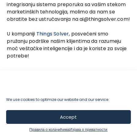
integrisanju sistema preporuka sa vašim stekom
marketinških tehnologija, molimo da nam se
obratite bez ustručavanja na ai@thingsolver.com!
U kompaniji
Things Solver
, posvećeni smo
pružanju podrške našim klijentima da razumeju
moć veštačke inteligencije i da je koriste za svoje
potrebe!
Featured
We use cookies to optimize our website and our service.
Accept
Правила о колачићима
Изјава о приватности