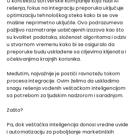
U kontekstu softverske kompanije koja nudi AI
rešenja, fokus na integraciju preporuka uključuje
optimizaciju tehnološkog steka kako bi se ove
mašine neprimetno uključile. Ovo podrazumeva
pažljivo razmatranje uobičajenih izazova kao što
su kvalitet podataka, složenost algoritama i odziv
u stvarnom vremenu kako bi se osiguralo da
preporuke budu usklađene sa ciljevima klijenata i
očekivanjima krajnjih korisnika.
Međutim, najvažnije je postići ravnotežu tokom
procesa integracije. Ovim želimo da uskladimo
snagu rešenja vođenih veštačkom inteligencijom
sa potrebom za ljudskim nadzorom i saradnjom.
Zašto?
Pa, dok veštačka inteligencija donosi vredne uvide
i automatizaciju za poboljšanje marketinških