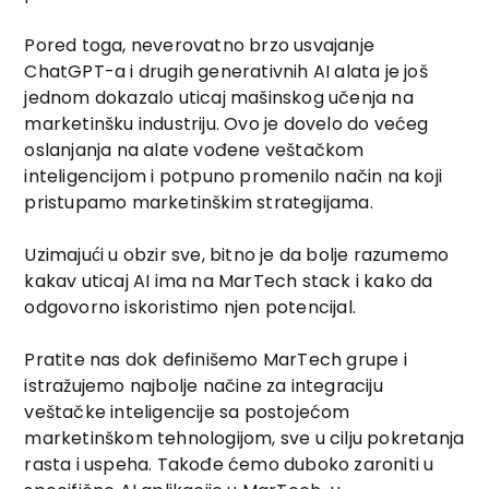
Pored toga, neverovatno brzo usvajanje
ChatGPT-a i drugih generativnih AI alata je još
jednom dokazalo uticaj mašinskog učenja na
marketinšku industriju. Ovo je dovelo do većeg
oslanjanja na alate vođene veštačkom
inteligencijom i potpuno promenilo način na koji
pristupamo marketinškim strategijama.
Uzimajući u obzir sve, bitno je da bolje razumemo
kakav uticaj AI ima na MarTech stack i kako da
odgovorno iskoristimo njen potencijal.
Pratite nas dok definišemo MarTech grupe i
istražujemo najbolje načine za integraciju
veštačke inteligencije sa postojećom
marketinškom tehnologijom, sve u cilju pokretanja
rasta i uspeha. Takođe ćemo duboko zaroniti u