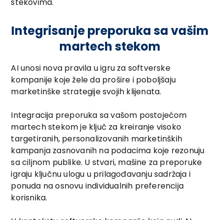
stekovima.
Integrisanje preporuka sa vašim
martech stekom
AI unosi nova pravila u igru za softverske
kompanije koje žele da prošire i poboljšaju
marketinške strategije svojih klijenata.
Integracija preporuka sa vašom postojećom
martech stekom je ključ za kreiranje visoko
targetiranih, personalizovanih marketinških
kampanja zasnovanih na podacima koje rezonuju
sa ciljnom publike. U stvari, mašine za preporuke
igraju ključnu ulogu u prilagođavanju sadržaja i
ponuda na osnovu individualnih preferencija
korisnika.