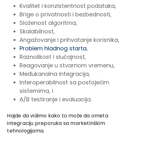
Kvalitet i konzistentnost podataka,
Brige o privatnosti i bezbednosti,
Složenost algoritma,
Skalabilnost,
Angažovanje i prihvatanje korisnika,
Problem hladnog starta
,
Raznolikost i slučajnost,
Reagovanje u stvarnom vremenu,
Međukanalna integracija,
Interoperabilnost sa postojećim
sistemima, i
A/B testiranje i evaluacija.
Hajde da vidimo kako to može da ometa
integraciju preporuka sa marketinškim
tehnologijama.