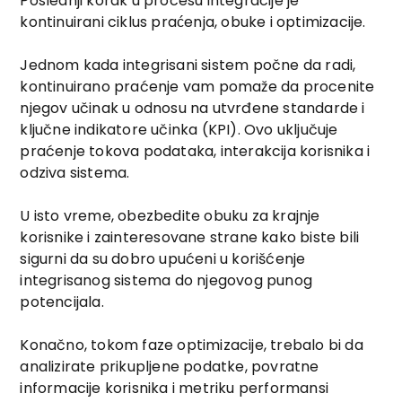
Poslednji korak u procesu integracije je
kontinuirani ciklus praćenja, obuke i optimizacije.
Jednom kada integrisani sistem počne da radi,
kontinuirano praćenje vam pomaže da procenite
njegov učinak u odnosu na utvrđene standarde i
ključne indikatore učinka (KPI). Ovo uključuje
praćenje tokova podataka, interakcija korisnika i
odziva sistema.
U isto vreme, obezbedite obuku za krajnje
korisnike i zainteresovane strane kako biste bili
sigurni da su dobro upućeni u korišćenje
integrisanog sistema do njegovog punog
potencijala.
Konačno, tokom faze optimizacije, trebalo bi da
analizirate prikupljene podatke, povratne
informacije korisnika i metriku performansi