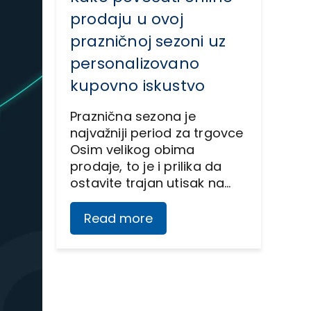
prodaju u ovoj
prazničnoj sezoni uz
personalizovano
kupovno iskustvo
Praznična sezona je
najvažniji period za trgovce
Osim velikog obima
prodaje, to je i prilika da
ostavite trajan utisak na…
Read more