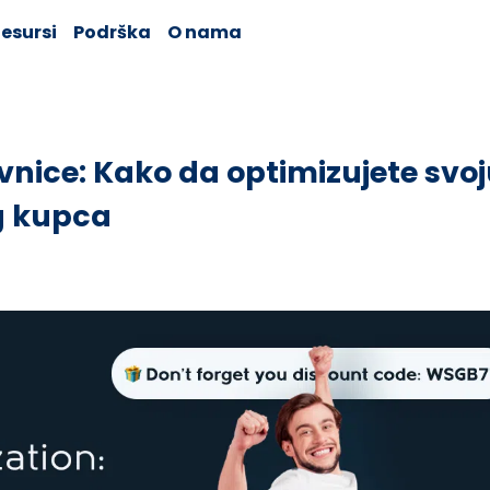
esursi
Podrška
O nama
vnice: Kako da optimizujete svo
g kupca