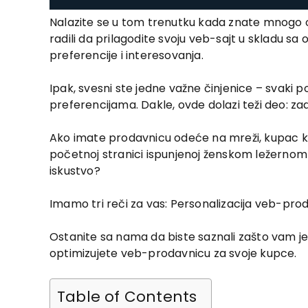
Nalazite se u tom trenutku kada znate mnogo o s
radili da prilagodite svoju veb-sajt u skladu sa 
preferencije i interesovanja.
Ipak, svesni ste jedne važne činjenice – svaki 
preferencijama. Dakle, ovde dolazi teži deo: za
Ako imate prodavnicu odeće na mreži, kupac koj
početnoj stranici ispunjenoj ženskom ležernom
iskustvo?
Imamo tri reči za vas: Personalizacija veb-pro
Ostanite sa nama da biste saznali zašto vam j
optimizujete veb-prodavnicu za svoje kupce.
Table of Contents