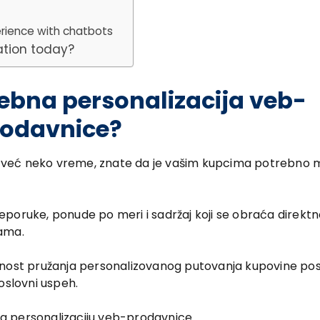
erience with chatbots
ation today?
ebna personalizacija veb-
rodavnice?
isutni već neko vreme, znate da je vašim kupcima potrebno
poruke, ponude po meri i sadržaj koji se obraća direkt
bama.
ćnost pružanja personalizovanog putovanja kupovine pos
oslovni uspeh.
 za personalizaciju veb-prodavnice.