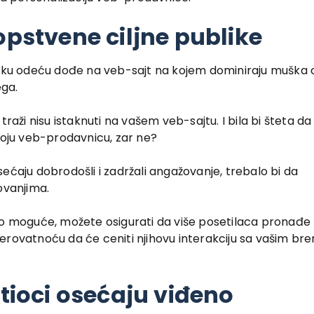
opstvene ciljne publike
tsku odeću dođe na veb-sajt na kojem dominiraju muška o
ega.
raži nisu istaknuti na vašem veb-sajtu. I bila bi šteta da 
voju veb-prodavnicu, zar ne?
osećaju dobrodošli i zadržali angažovanje, trebalo bi da
ovanjima.
 to moguće, možete osigurati da više posetilaca pronađe
erovatnoću da će ceniti njihovu interakciju sa vašim br
etioci osećaju viđeno