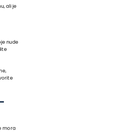
, ali je
oje nude
ite
ne,
vorite
-
no mora