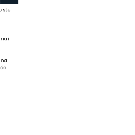
o ste
ma i
 na
će