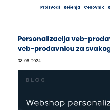
Skip
Solver:
Proizvodi
Rešenja
Cenovnik
R
to
Agentic AI +
Customer
content
360 + Data
Management
Personalizacija veb-proda
veb-prodavnicu za svako
03. 06. 2024.