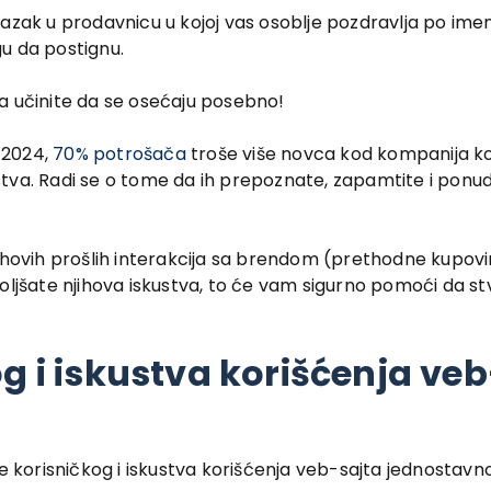
azak u prodavnicu u kojoj vas osoblje pozdravlja po imenu
u da postignu.
a učinite da se osećaju posebno!
 2024,
70% potrošača
troše više novca kod kompanija k
tva. Radi se o tome da ih prepoznate, zapamtite i ponud
jihovih prošlih interakcija sa brendom (prethodne kupovi
oboljšate njihova iskustva, to će vam sigurno pomoći da st
g i iskustva korišćenja veb
je korisničkog i iskustva korišćenja veb-sajta jednostav