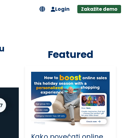
Login
Zakažite demo
ju
Featured
Kako povećati online