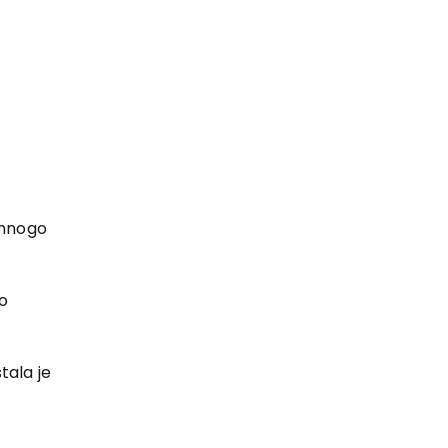
 mnogo
no
tala je