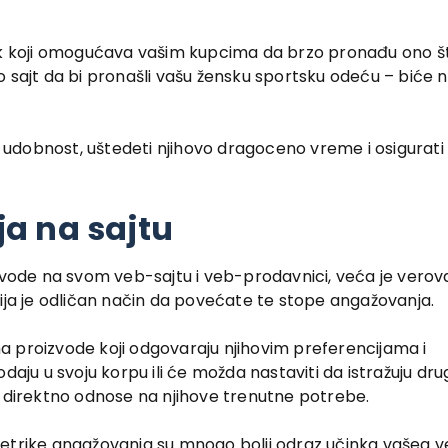
stojak koji omogućava vašim kupcima da brzo pronađu ono š
 sajt da bi pronašli vašu žensku sportsku odeću – biće 
 udobnost, uštedeti njihovo dragoceno vreme i osigurati
a na sajtu
zvode na svom veb-sajtu i veb-prodavnici, veća je verov
cija je odličan način da povećate te stope angažovanja.
a proizvode koji odgovaraju njihovim preferencijama i
daju u svoju korpu ili će možda nastaviti da istražuju dr
i direktno odnose na njihove trenutne potrebe.
metrike angažovanja su mnogo bolji odraz učinka vašeg 