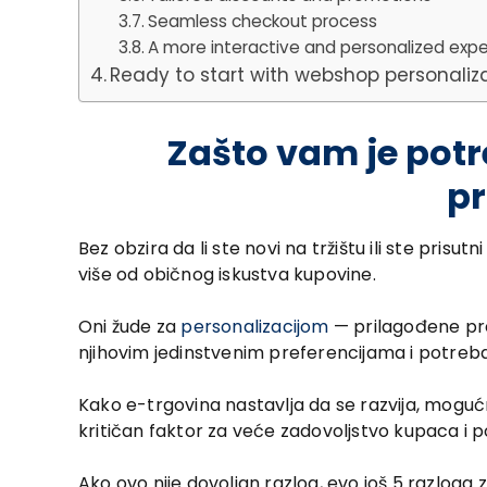
Seamless checkout process
A more interactive and personalized exp
Ready to start with webshop personaliz
Zašto vam je potr
p
Bez obzira da li ste novi na tržištu ili ste pr
više od običnog iskustva kupovine.
Oni žude za
personalizacijom
— prilagođene pre
njihovim jedinstvenim preferencijama i potre
Kako e-trgovina nastavlja da se razvija, mogu
kritičan faktor za veće zadovoljstvo kupaca i p
Ako ovo nije dovoljan razlog, evo još 5 razloga