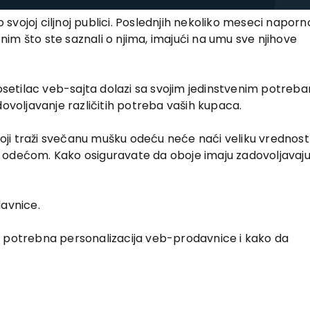
vojoj ciljnoj publici. Poslednjih nekoliko meseci naporn
onim što ste saznali o njima, imajući na umu sve njihove
posetilac veb-sajta dolazi sa svojim jedinstvenim potreba
dovoljavanje različitih potreba vaših kupaca.
i traži svečanu mušku odeću neće naći veliku vrednost
 odećom. Kako osiguravate da oboje imaju zadovoljavaju
davnice.
e potrebna personalizacija veb-prodavnice i kako da