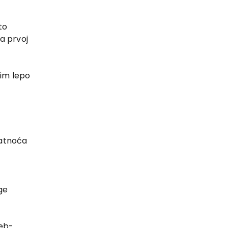
to
na prvoj
 im lepo
atnoća
uge
veb-