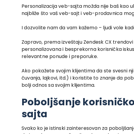
Personalizacija veb-sajta možda nije baš kao ul
najbliže što vaš veb-sajt i veb-prodavnica mog
I dozvolite nam da vam kažemo – ljudi vole kad
Zapravo, prema izveštaju Zendesk CX trendovi
personalizovana i besprekorna korisnička iskus
relevantne ponude i preporuke.
Ako pokažete svojim klijentima da ste svesni n
čuvanja, lajkovi, itd.) i koristite to znanje da p
bolji odnos sa svojim klijentima.
Poboljšanje korisničko
sajta
Svako ko je istinski zainteresovan za poboljšan