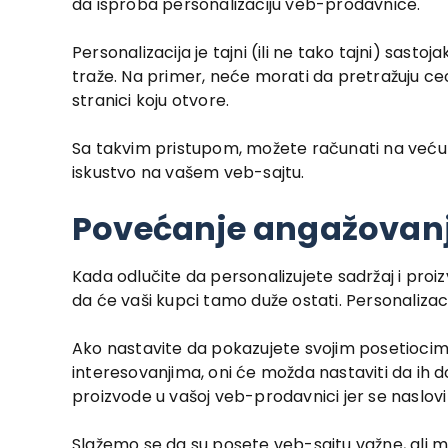
da isproba personalizaciju veb-prodavnice.
Personalizacija je tajni (ili ne tako tajni) sa
traže. Na primer, neće morati da pretražuju ceo
stranici koju otvore.
Sa takvim pristupom, možete računati na veću
iskustvo na vašem veb-sajtu.
Povećanje angažovanj
Kada odlučite da personalizujete sadržaj i proi
da će vaši kupci tamo duže ostati. Personaliza
Ako nastavite da pokazujete svojim posetiocim
interesovanjima, oni će možda nastaviti da ih do
proizvode u vašoj veb-prodavnici jer se naslov
Slažemo se da su posete veb-sajtu važne, ali 