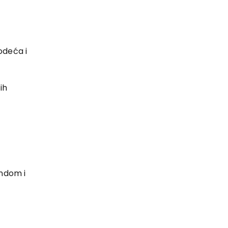
deća i
ih
endom i