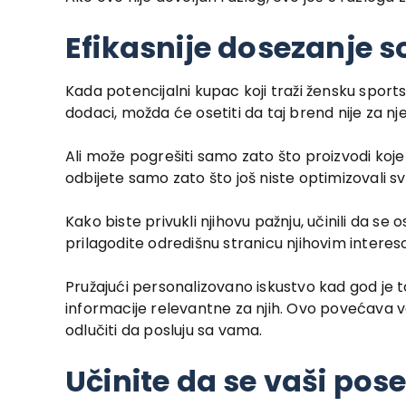
Efikasnije dosezanje s
Kada potencijalni kupac koji traži žensku spor
dodaci, možda će osetiti da taj brend nije za nj
Ali može pogrešiti samo zato što proizvodi koje t
odbijete samo zato što još niste optimizovali s
Kako biste privukli njihovu pažnju, učinili da se 
prilagodite odredišnu stranicu njihovim interes
Pružajući personalizovano iskustvo kad god je
informacije relevantne za njih. Ovo povećava v
odlučiti da posluju sa vama.
Učinite da se vaši pos