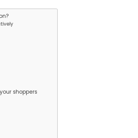
ion?
tively
on
r your shoppers